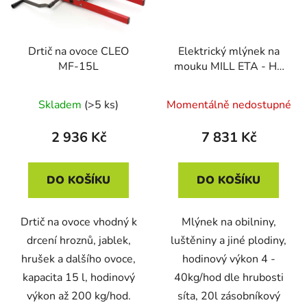
Drtič na ovoce CLEO
Elektrický mlýnek na
MF-15L
mouku MILL ETA - HP
1,5kW
Skladem
(>5 ks)
Momentálně nedostupné
2 936 Kč
7 831 Kč
DO KOŠÍKU
DO KOŠÍKU
Drtič na ovoce vhodný k
Mlýnek na obilniny,
drcení hroznů, jablek,
luštěniny a jiné plodiny,
hrušek a dalšího ovoce,
hodinový výkon 4 -
kapacita 15 l, hodinový
40kg/hod dle hrubosti
výkon až 200 kg/hod.
síta, 20l zásobníkový