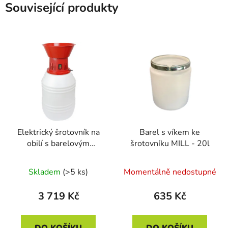
Související produkty
Elektrický šrotovník na
Barel s víkem ke
obilí s barelovým
šrotovníku MILL - 20l
zásobníkem MILL ETM -
HP 1,2kW
Skladem
(>5 ks)
Momentálně nedostupné
3 719 Kč
635 Kč