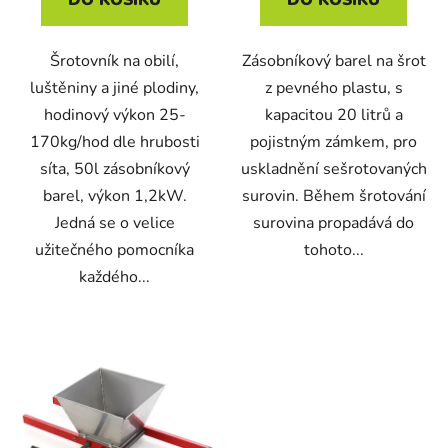
DO KOŠÍKU
DO KOŠÍKU
Šrotovník na obilí,
Zásobníkový barel na šrot
luštěniny a jiné plodiny,
z pevného plastu, s
hodinový výkon 25-
kapacitou 20 litrů a
170kg/hod dle hrubosti
pojistným zámkem, pro
síta, 50l zásobníkový
uskladnění sešrotovaných
barel, výkon 1,2kW.
surovin. Během šrotování
Jedná se o velice
surovina propadává do
užitečného pomocníka
tohoto...
každého...