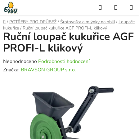
Přejít
Hledat
NÁKUP
na
KOŠÍK
obsah
Domů
/
POTŘEBY PRO DRŮBEŽ
/
Šrotovníky a mlýnky na obilí
/
Loupače
kukuřice
/
Ruční loupač kukuřice AGF PROFI-L klikový
Ruční loupač kukuřice AGF
PROFI-L klikový
Průměrné
Neohodnoceno
Podrobnosti hodnocení
hodnocení
Značka:
BRAVSON GROUP s.r.o.
produktu
je
0,0
z
5
hvězdiček.