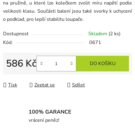
na pružině, u které lze kolečkem zvolit míru napětí podle
velikosti klasu. Součásti balení jsou také svorky k uchycení
o podklad, pro lepší stabilitu loupače.
Dostupnost
Skladem
(2 ks)
Kód:
0671
586 Kč
DO KOŠÍKU
Měrná cena:
Tisk
Zeptat se
Sdílet
100% GARANCE
vrácení peněz!