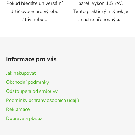
Pokud hledáte universální
barel, výkon 1,5 kW.
drtič ovoce pro výrobu
Tento praktický mlýnek je
šťáv nebo...
snadno přenosný a...
Z
á
p
Informace pro vás
a
t
Jak nakupovat
í
Obchodní podmínky
Odstoupení od smlouvy
Podmínky ochrany osobních údajů
Reklamace
Doprava a platba