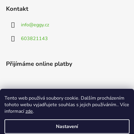
Kontakt
info
@
eggy.cz
603821143
Přijímáme online platby
Tento web používá soubory cookie. Dalším procházením
Vyhledávání
tohoto webu vyjadřujete souhlas s jejich používáním.. Více
informací
zde
.
HLEDAT
Nastavení