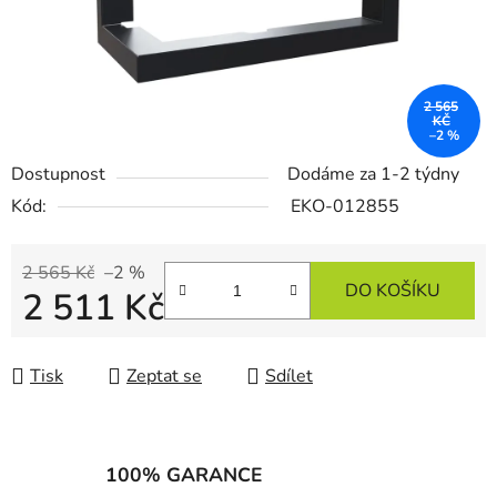
2 565
KČ
–2 %
Dostupnost
Dodáme za 1-2 týdny
Kód:
EKO-012855
2 565 Kč
–2 %
DO KOŠÍKU
2 511 Kč
Měrná cena:
Tisk
Zeptat se
Sdílet
100% GARANCE