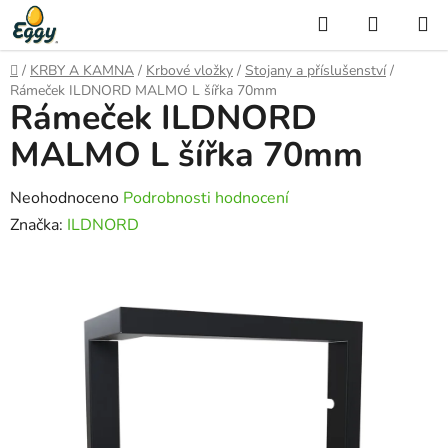
Přejít
Hledat
NÁKUP
na
KOŠÍK
obsah
Domů
/
KRBY A KAMNA
/
Krbové vložky
/
Stojany a příslušenství
/
Rámeček ILDNORD MALMO L šířka 70mm
Rámeček ILDNORD
MALMO L šířka 70mm
Průměrné
Neohodnoceno
Podrobnosti hodnocení
hodnocení
Značka:
ILDNORD
produktu
je
0,0
z
5
hvězdiček.