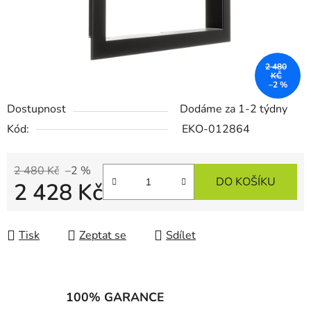
2 480
KČ
–2 %
Dostupnost
Dodáme za 1-2 týdny
Kód:
EKO-012864
2 480 Kč
–2 %
DO KOŠÍKU
2 428 Kč
Měrná cena:
Tisk
Zeptat se
Sdílet
100% GARANCE