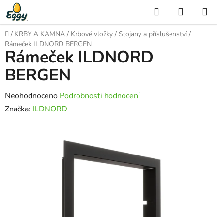
Přejít
Hledat
NÁKUP
na
KOŠÍK
obsah
Domů
/
KRBY A KAMNA
/
Krbové vložky
/
Stojany a příslušenství
/
Rámeček ILDNORD BERGEN
Rámeček ILDNORD
BERGEN
Průměrné
Neohodnoceno
Podrobnosti hodnocení
hodnocení
Značka:
ILDNORD
produktu
je
0,0
z
5
hvězdiček.