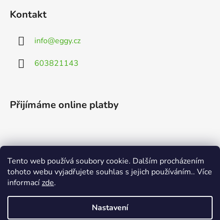
Kontakt
info
@
eggy.cz
603821143
Přijímáme online platby
Tento web používá soubory cookie. Dalším procházením
Vyhledávání
tohoto webu vyjadřujete souhlas s jejich používáním.. Více
informací
zde
.
HLEDAT
Nastavení