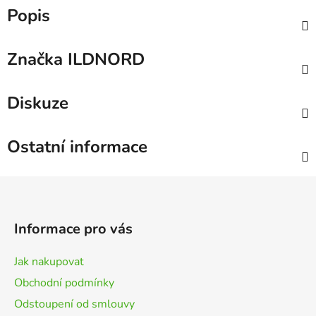
Popis
Značka
ILDNORD
Diskuze
Ostatní informace
Z
á
p
Informace pro vás
a
t
Jak nakupovat
í
Obchodní podmínky
Odstoupení od smlouvy