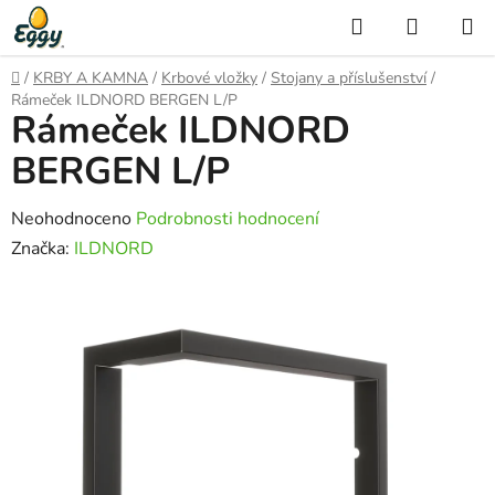
Přejít
Hledat
NÁKUP
na
KOŠÍK
obsah
Domů
/
KRBY A KAMNA
/
Krbové vložky
/
Stojany a příslušenství
/
Rámeček ILDNORD BERGEN L/P
Rámeček ILDNORD
BERGEN L/P
Průměrné
Neohodnoceno
Podrobnosti hodnocení
hodnocení
Značka:
ILDNORD
produktu
je
0,0
z
5
hvězdiček.