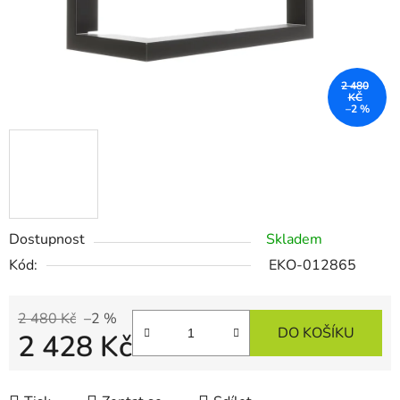
2 480
KČ
–2 %
Dostupnost
Skladem
Kód:
EKO-012865
2 480 Kč
–2 %
DO KOŠÍKU
2 428 Kč
Měrná cena: