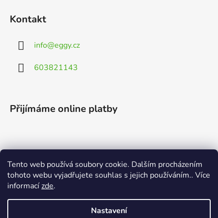
Kontakt
info
@
eggy.cz
603821143
Přijímáme online platby
Tento web používá soubory cookie. Dalším procházením
Vyhledávání
tohoto webu vyjadřujete souhlas s jejich používáním.. Více
informací
zde
.
HLEDAT
Nastavení