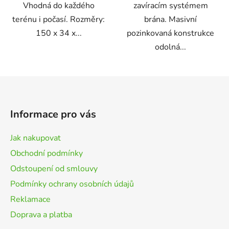
Vhodná do každého
zavíracím systémem
terénu i počasí. Rozměry:
brána. Masivní
150 x 34 x...
pozinkovaná konstrukce
odolná...
Z
á
p
Informace pro vás
a
t
Jak nakupovat
í
Obchodní podmínky
Odstoupení od smlouvy
Podmínky ochrany osobních údajů
Reklamace
Doprava a platba