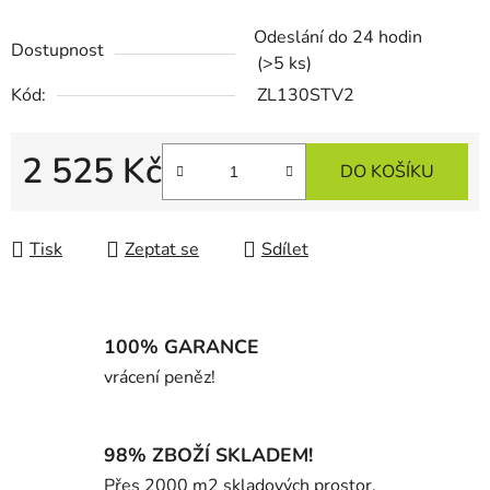
Odeslání do 24 hodin
Dostupnost
(>5 ks)
Kód:
ZL130STV2
2 525 Kč
DO KOŠÍKU
Měrná cena:
Tisk
Zeptat se
Sdílet
100% GARANCE
vrácení peněz!
98% ZBOŽÍ SKLADEM!
Přes 2000 m2 skladových prostor.