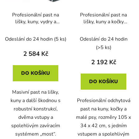
Profesionální past na
Profesionální past na
lišky, kuny, vydry a
lišky, kuny a kočky
kočky KENNIVA
KENNIVA
H150x34x34V2
ST105x34x42
Odeslání do 24 hodin
(5 ks)
Odeslání do 24 hodin
(>5 ks)
2 584 Kč
2 192 Kč
DO KOŠÍKU
DO KOŠÍKU
Masivní past na lišky,
kuny a další škodnou s
Profesionální odchytová
robustní konstrukcí,
past na kuny, kočky a
dvěma vstupy a
malé psy, rozměry 105 x
spolehlivým zavíracím
34 x 42 cm, s jedním
systémem „most“.
vstupem a spolehlivým