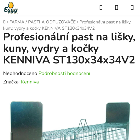
Přejít
Hledat
NÁKUP
na
KOŠÍK
obsah
Domů
/
FARMA
/
PASTI A ODPUZOVAČE
/
Profesionální past na lišky,
kuny, vydry a kočky KENNIVA ST130x34x34V2
Profesionální past na lišky,
kuny, vydry a kočky
KENNIVA ST130x34x34V2
Průměrné
Neohodnoceno
Podrobnosti hodnocení
hodnocení
Značka:
Kenniva
produktu
je
0,0
z
5
hvězdiček.