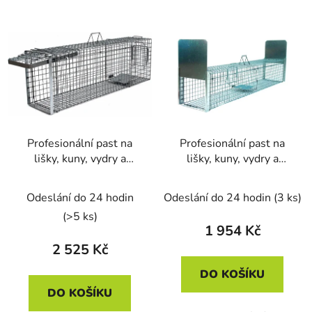
Profesionální past na
Profesionální past na
lišky, kuny, vydry a
lišky, kuny, vydry a
kočky KENNIVA
kočky KENNIVA
H120x34x42
ST120x34x34V2
Odeslání do 24 hodin
Odeslání do 24 hodin
(3 ks)
(>5 ks)
1 954 Kč
2 525 Kč
DO KOŠÍKU
DO KOŠÍKU