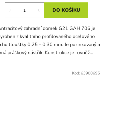
DO KOŠÍKU
ntracitový zahradní domek G21 GAH 706 je
vyroben z kvalitního profilovaného ocelového
chu tloušťky 0,25 – 0,30 mm. Je pozinkovaný a
má práškový nástřik. Konstrukce je rovněž...
Kód:
63900695