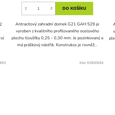
DO KOŠÍKU
Antracitový zahradní domek G21 GAH 529 je
 2
A
vyroben z kvalitního profilovaného ocelového
plechu tloušťky 0,25 – 0,30 mm. Je pozinkovaný a
rní
ple
má práškový nástřik. Konstrukce je rovněž...
693
Kód:
63900694