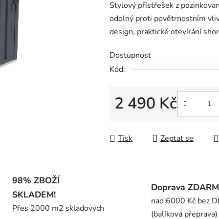
Stylový přístřešek z pozinkovan
je
odolný proti povětrnostním vl
0,0
design, praktické otevírání shor
z
5
Dostupnost
hvězdiček.
Kód:
2 490 Kč
Měrná cena:
Tisk
Zeptat se
98% ZBOŽÍ
Doprava ZDAR
SKLADEM!
nad 6000 Kč bez 
Přes 2000 m2 skladových
(balíková přeprava)