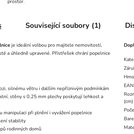
prostor.
s
Související soubory (1)
Di
lnice
je ideální volbou pro majitele nemovitostí,
Dopl
čisté a úhledně upravené. Přístřešek chrání popelnice
Kate
Záru
Hmo
EAN
orozi, silnému větru i dalším nepříznivým podmínkám
Rozm
ilní, stěny s 0,25 mm plechy poskytují lehkost a
(cm)
Poče
 manipulaci při plnění i vyvážení popelnice
Bare
ení stability
Mate
typů rodinných domů