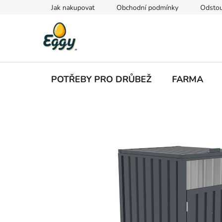
Přejít
Jak nakupovat
Obchodní podmínky
Odstou
na
obsah
POTŘEBY PRO DRŮBEŽ
FARMA