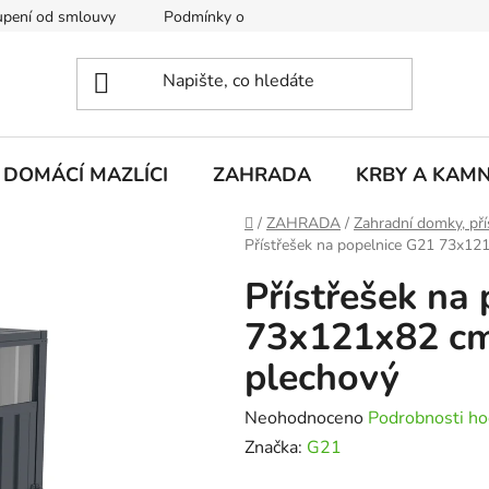
pení od smlouvy
Podmínky ochrany osobních údajů
Rekla
DOMÁCÍ MAZLÍCI
ZAHRADA
KRBY A KAM
Domů
/
ZAHRADA
/
Zahradní domky, pří
Přístřešek na popelnice G21 73x121
Přístřešek na
73x121x82 cm,
plechový
Průměrné
Neohodnoceno
Podrobnosti ho
hodnocení
Značka:
G21
produktu