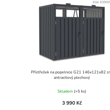
Kód:
63900
Přístřešek na popelnice G21 146x121x82 c
antracitový plechový
Skladem
(>5 ks)
3 990 Kč