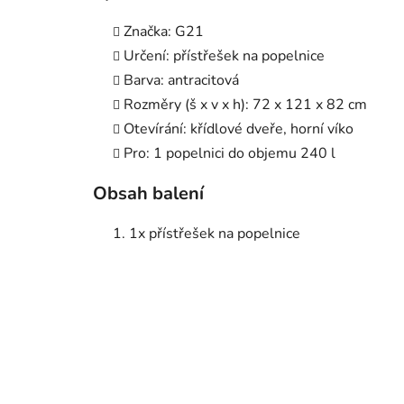
Značka: G21
Určení: přístřešek na popelnice
Barva: antracitová
Rozměry (š x v x h): 72 x 121 x 82 cm
Otevírání: křídlové dveře, horní víko
Pro: 1 popelnici do objemu 240 l
Obsah balení
1x přístřešek na popelnice