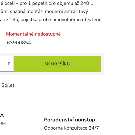
é oceli – pro 1 popelnici o objemu až 240 l,
ivům, snadná montáž, moderní antracitový
a i z čela, pojistka proti samovolnému otevření.
Momentálně nedostupné
63900854
DO KOŠÍKU
Sdílet
MA
Poradenství nonstop
DPH
Odborné konzultace 24/7