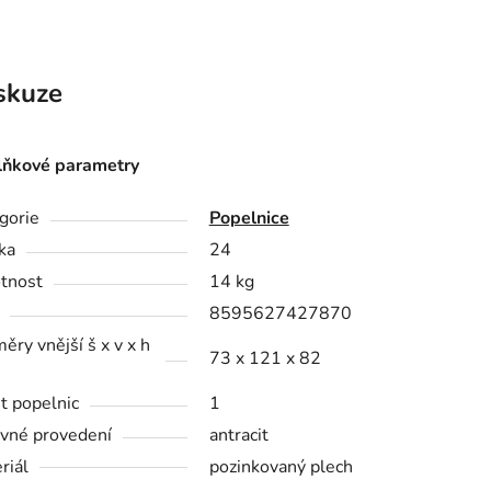
skuze
ňkové parametry
gorie
Popelnice
ka
24
tnost
14 kg
8595627427870
ěry vnější š x v x h
73 x 121 x 82
t popelnic
1
vné provedení
antracit
riál
pozinkovaný plech