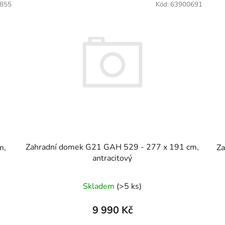
855
Kód:
63900691
Zahradní domek G21 GAH 529 - 277 x 191 cm,
m,
Za
antracitový
Skladem
(>5 ks)
9 990 Kč