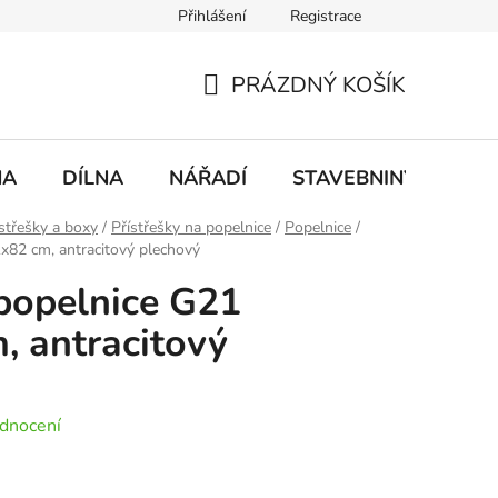
Přihlášení
Registrace
mace
Doprava a platba
PRÁZDNÝ KOŠÍK
NÁKUPNÍ
KOŠÍK
NA
DÍLNA
NÁŘADÍ
STAVEBNINY
DO
střešky a boxy
/
Přístřešky na popelnice
/
Popelnice
/
x82 cm, antracitový plechový
 popelnice G21
 antracitový
dnocení