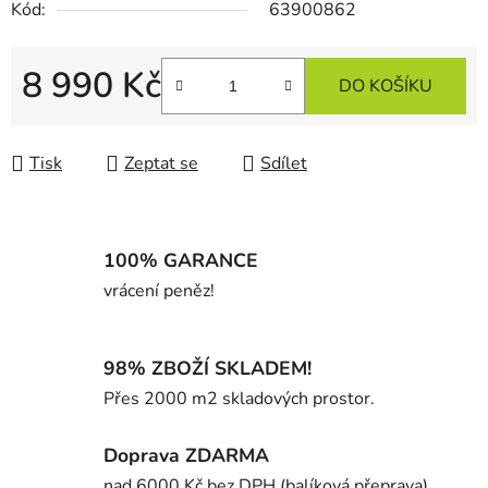
Kód:
63900862
8 990 Kč
DO KOŠÍKU
Měrná cena:
Tisk
Zeptat se
Sdílet
100% GARANCE
vrácení peněz!
98% ZBOŽÍ SKLADEM!
Přes 2000 m2 skladových prostor.
Doprava ZDARMA
nad 6000 Kč bez DPH (balíková přeprava)