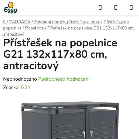
Přejít
Hledat
NÁKUP
na
KOŠÍK
obsah
Domů
/
ZAHRADA
/
Zahradní domky, přístřešky a boxy
/
Přístřešky na
popelnice
/
Popelnice
/
Přístřešek na popelnice G21 132x117x80 cm,
antracitový
Přístřešek na popelnice
G21 132x117x80 cm,
antracitový
Průměrné
Neohodnoceno
Podrobnosti hodnocení
hodnocení
Značka:
G21
produktu
je
0,0
z
5
hvězdiček.