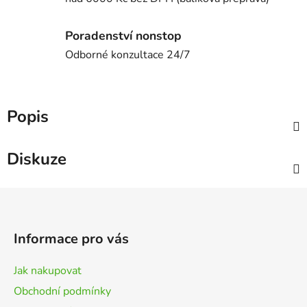
Poradenství nonstop
Odborné konzultace 24/7
Popis
Diskuze
Z
á
p
Informace pro vás
a
t
Jak nakupovat
í
Obchodní podmínky