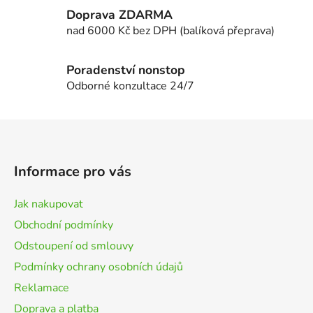
k
Doprava ZDARMA
y
nad 6000 Kč bez DPH (balíková přeprava)
v
ý
p
Poradenství nonstop
i
Odborné konzultace 24/7
s
u
Z
á
p
Informace pro vás
a
t
Jak nakupovat
í
Obchodní podmínky
Odstoupení od smlouvy
Podmínky ochrany osobních údajů
Reklamace
Doprava a platba