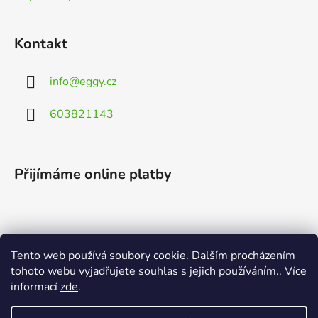
Kontakt
info
@
eggy.cz
603821143
Přijímáme online platby
Tento web používá soubory cookie. Dalším procházením
Vyhledávání
tohoto webu vyjadřujete souhlas s jejich používáním.. Více
informací
zde
.
HLEDAT