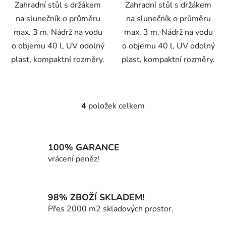
Zahradní stůl s držákem
Zahradní stůl s držákem
na slunečník o průměru
na slunečník o průměru
max. 3 m. Nádrž na vodu
max. 3 m. Nádrž na vodu
o objemu 40 l, UV odolný
o objemu 40 l, UV odolný
plast, kompaktní rozměry.
plast, kompaktní rozměry.
4
položek celkem
O
v
l
á
100% GARANCE
d
vrácení peněz!
a
c
í
98% ZBOŽÍ SKLADEM!
p
Přes 2000 m2 skladových prostor.
r
v