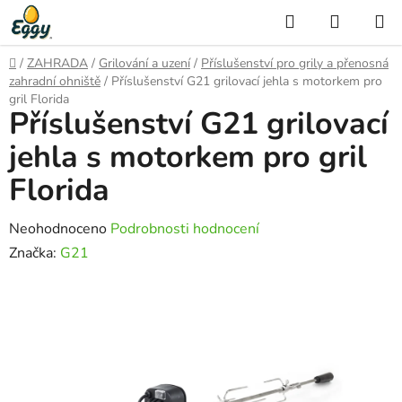
Přejít
Hledat
NÁKUP
na
KOŠÍK
obsah
Domů
/
ZAHRADA
/
Grilování a uzení
/
Příslušenství pro grily a přenosná
zahradní ohniště
/
Příslušenství G21 grilovací jehla s motorkem pro
gril Florida
Příslušenství G21 grilovací
jehla s motorkem pro gril
Florida
Průměrné
Neohodnoceno
Podrobnosti hodnocení
hodnocení
Značka:
G21
produktu
je
0,0
z
5
hvězdiček.