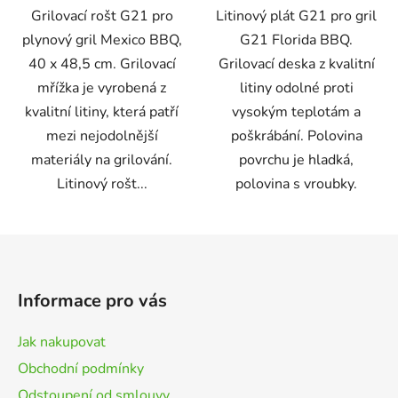
Grilovací rošt G21 pro
Litinový plát G21 pro gril
plynový gril Mexico BBQ,
G21 Florida BBQ.
40 x 48,5 cm. Grilovací
Grilovací deska z kvalitní
mřížka je vyrobená z
litiny odolné proti
kvalitní litiny, která patří
vysokým teplotám a
mezi nejodolnější
poškrábání. Polovina
materiály na grilování.
povrchu je hladká,
Litinový rošt...
polovina s vroubky.
Z
á
p
Informace pro vás
a
t
Jak nakupovat
í
Obchodní podmínky
Odstoupení od smlouvy