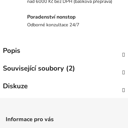
nad 6000 Kč bez DPH (balíková přeprava)
Poradenství nonstop
Odborné konzultace 24/7
Popis
Související soubory (2)
Diskuze
Z
á
p
Informace pro vás
a