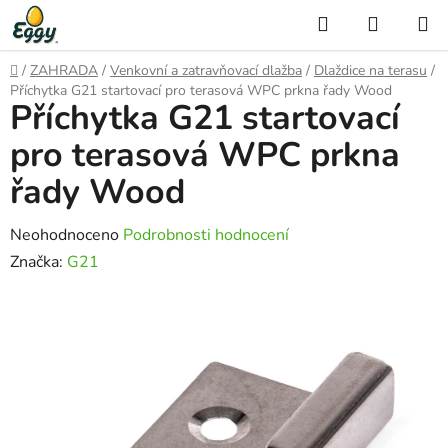
Přejít
Hledat
NÁKUP
na
KOŠÍK
obsah
Domů
/
ZAHRADA
/
Venkovní a zatravňovací dlažba
/
Dlaždice na terasu
/
Příchytka G21 startovací pro terasová WPC prkna řady Wood
Příchytka G21 startovací
pro terasová WPC prkna
řady Wood
Průměrné
Neohodnoceno
Podrobnosti hodnocení
hodnocení
Značka:
G21
produktu
je
0,0
z
5
hvězdiček.