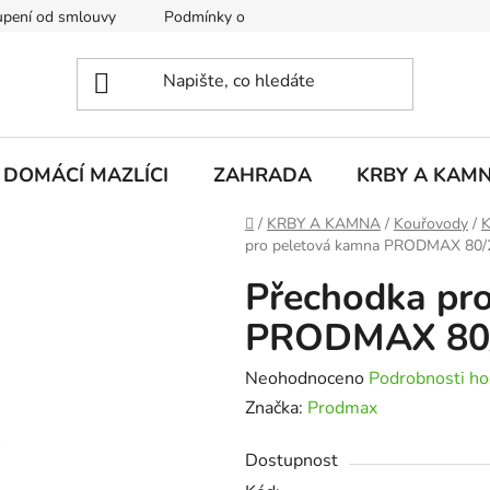
pení od smlouvy
Podmínky ochrany osobních údajů
Rekla
DOMÁCÍ MAZLÍCI
ZAHRADA
KRBY A KAM
Domů
/
KRBY A KAMNA
/
Kouřovody
/
K
pro peletová kamna PRODMAX 80/
Přechodka pr
PRODMAX 80/
Průměrné
Neohodnoceno
Podrobnosti ho
hodnocení
Značka:
Prodmax
produktu
Dostupnost
je