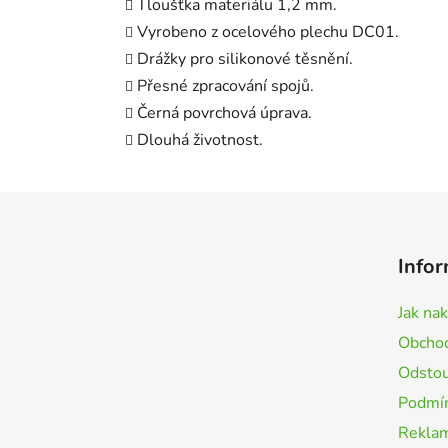
Tloušťka materiálu 1,2 mm.
Vyrobeno z ocelového plechu DC01.
Drážky pro silikonové těsnění.
Přesné zpracování spojů.
Černá povrchová úprava.
Dlouhá životnost.
Z
á
Infor
p
a
Jak na
t
Obchod
í
Odstou
Podmín
Rekla