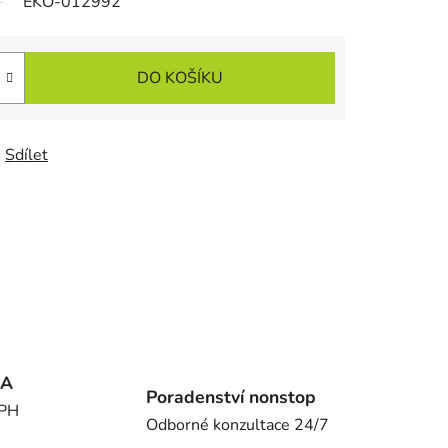
EKO-012992
DO KOŠÍKU
Sdílet
MA
Poradenství nonstop
DPH
Odborné konzultace 24/7