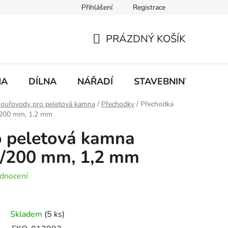
Přihlášení
Registrace
mace
Doprava a platba
PRÁZDNÝ KOŠÍK
NÁKUPNÍ
KOŠÍK
NA
DÍLNA
NÁŘADÍ
STAVEBNINY
DO
ouřovody pro peletová kamna
/
Přechodky
/
Přechodka
200 mm, 1,2 mm
o peletová kamna
200 mm, 1,2 mm
dnocení
Skladem
(5 ks)