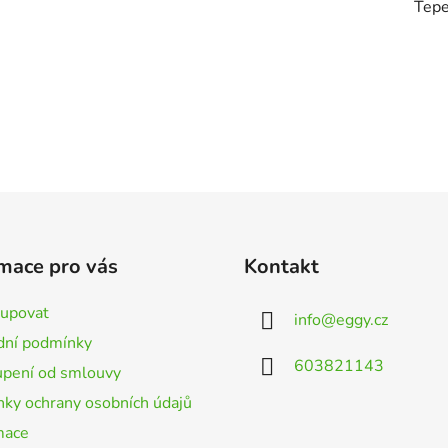
Tepe
mace pro vás
Kontakt
kupovat
info
@
eggy.cz
ní podmínky
603821143
pení od smlouvy
ky ochrany osobních údajů
mace