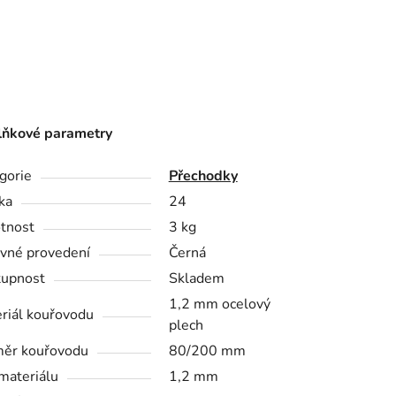
ňkové parametry
gorie
Přechodky
ka
24
tnost
3 kg
vné provedení
Černá
upnost
Skladem
1,2 mm ocelový
riál kouřovodu
plech
ěr kouřovodu
80/200 mm
 materiálu
1,2 mm