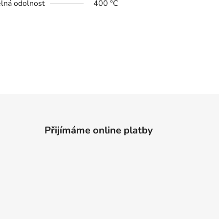
lná odolnost
400 °C
Přijímáme online platby