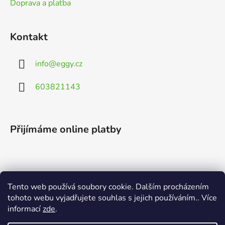
Doprava a platba
Kontakt
info
@
eggy.cz
603821143
Přijímáme online platby
Tento web používá soubory cookie. Dalším procházením
Vyhledávání
tohoto webu vyjadřujete souhlas s jejich používáním.. Více
informací
zde
.
HLEDAT