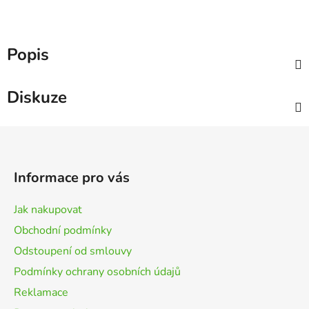
Popis
Diskuze
Z
á
p
Informace pro vás
a
t
Jak nakupovat
í
Obchodní podmínky
Odstoupení od smlouvy
Podmínky ochrany osobních údajů
Reklamace