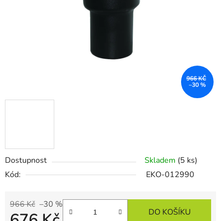
966 KČ
–30 %
Dostupnost
Skladem
(5 ks)
Kód:
EKO-012990
966 Kč
–30 %
DO KOŠÍKU
676 Kč