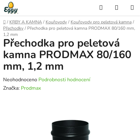
Přejít
Hledat
NÁKUP
na
KOŠÍK
obsah
Domů
/
KRBY A KAMNA
/
Kouřovody
/
Kouřovody pro peletová kamna
/
Přechodky
/
Přechodka pro peletová kamna PRODMAX 80/160 mm,
1,2 mm
Přechodka pro peletová
kamna PRODMAX 80/160
mm, 1,2 mm
Průměrné
Neohodnoceno
Podrobnosti hodnocení
hodnocení
Značka:
Prodmax
produktu
je
0,0
z
5
hvězdiček.