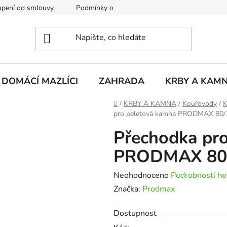
pení od smlouvy
Podmínky ochrany osobních údajů
Rekla
DOMÁCÍ MAZLÍCI
ZAHRADA
KRBY A KAM
Domů
/
KRBY A KAMNA
/
Kouřovody
/
K
pro peletová kamna PRODMAX 80/
Přechodka pr
PRODMAX 80/
Průměrné
Neohodnoceno
Podrobnosti ho
hodnocení
Značka:
Prodmax
produktu
Dostupnost
je