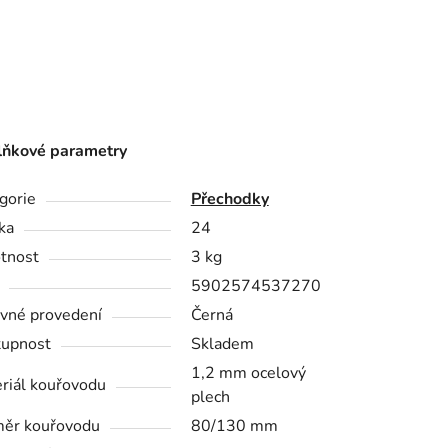
ňkové parametry
gorie
Přechodky
ka
24
tnost
3 kg
5902574537270
vné provedení
Černá
upnost
Skladem
1,2 mm ocelový
riál kouřovodu
plech
ěr kouřovodu
80/130 mm