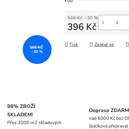
Kód:
0,0
z
5
566 Kč
–30 %
396 Kč
hvězdiček.
Měrná cena:
Tisk
Zeptat se
566 KČ
–30 %
98% ZBOŽÍ
Doprava ZDAR
SKLADEM!
nad 6000 Kč bez 
Přes 2000 m2 skladových
(balíková přeprava)