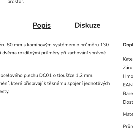
prostor.
Popis
Diskuze
ůměru 80 mm s komínovým systémem o průměru 130
Dopl
 dvěma rozdílnými průměry při zachování správné
Kate
Záru
o ocelového plechu DC01 o tloušťce 1,2 mm.
Hmo
ění, které přispívají k těsnému spojení jednotlivých
EAN
esty.
Bare
Dost
Mate
Prům