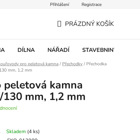
Přihlášení
Registrace
mace
Doprava a platba
PRÁZDNÝ KOŠÍK
NÁKUPNÍ
KOŠÍK
NA
DÍLNA
NÁŘADÍ
STAVEBNINY
DO
ouřovody pro peletová kamna
/
Přechodky
/
Přechodka
130 mm, 1,2 mm
o peletová kamna
130 mm, 1,2 mm
dnocení
Skladem
(4 ks)