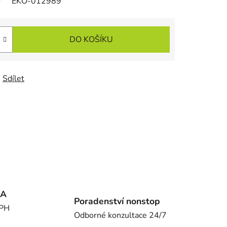
EKO-012989
DO KOŠÍKU
Sdílet
MA
Poradenství nonstop
DPH
Odborné konzultace 24/7