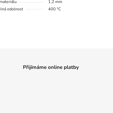
 materiálu
1,2 mm
lná odolnost
400 °C
Přijímáme online platby