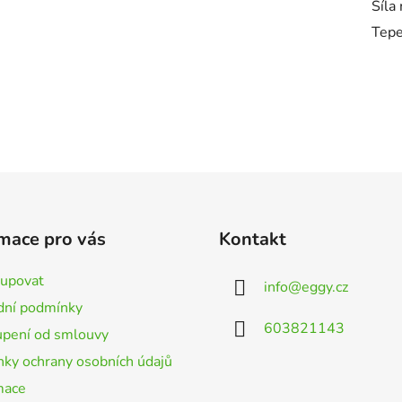
Síla
Tepe
mace pro vás
Kontakt
kupovat
info
@
eggy.cz
ní podmínky
603821143
pení od smlouvy
ky ochrany osobních údajů
mace