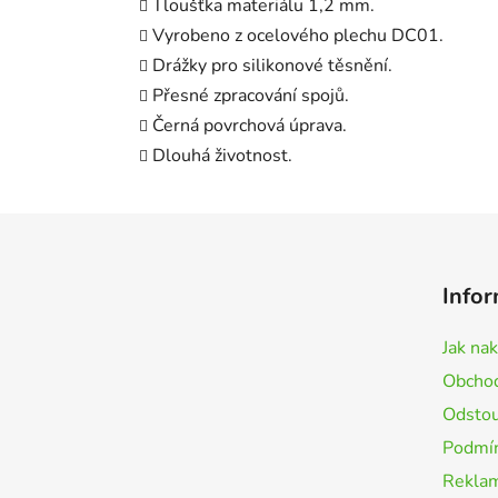
Tloušťka materiálu 1,2 mm.
Vyrobeno z ocelového plechu DC01.
Drážky pro silikonové těsnění.
Přesné zpracování spojů.
Černá povrchová úprava.
Dlouhá životnost.
Z
á
Infor
p
a
Jak na
t
Obchod
í
Odstou
Podmín
Rekla