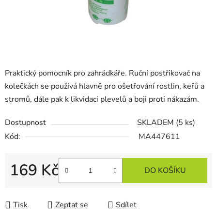
Praktický pomocník pro zahrádkáře. Ruční postřikovač na
kolečkách se používá hlavně pro ošetřování rostlin, keřů a
stromů, dále pak k likvidaci plevelů a boji proti nákazám.
Dostupnost
SKLADEM
(5 ks)
Kód:
MA447611
169 Kč
DO KOŠÍKU
Měrná cena:
Tisk
Zeptat se
Sdílet