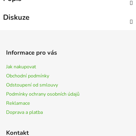
Diskuze
Z
á
p
Informace pro vás
a
t
Jak nakupovat
í
Obchodní podmínky
Odstoupení od smlouvy
Podmínky ochrany osobních údajů
Reklamace
Doprava a platba
Kontakt