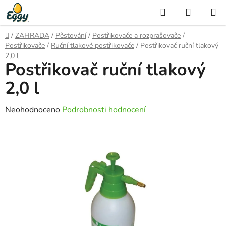
Přejít
Hledat
NÁKUP
na
KOŠÍK
obsah
Domů
/
ZAHRADA
/
Pěstování
/
Postřikovače a rozprašovače
/
Postřikovače
/
Ruční tlakové postřikovače
/
Postřikovač ruční tlakový
2,0 l
Postřikovač ruční tlakový
2,0 l
Průměrné
Neohodnoceno
Podrobnosti hodnocení
hodnocení
produktu
je
0,0
z
5
hvězdiček.