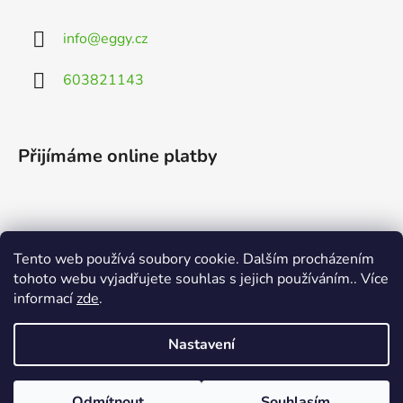
info
@
eggy.cz
603821143
Přijímáme online platby
Tento web používá soubory cookie. Dalším procházením
Vyhledávání
tohoto webu vyjadřujete souhlas s jejich používáním.. Více
informací
zde
.
HLEDAT
Nastavení
Odmítnout
Souhlasím