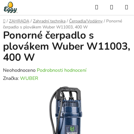
Přejít
Hledat
NÁKUP
na
KOŠÍK
obsah
Domů
/
ZAHRADA
/
Zahradní technika
/
Čerpadla/Vodárny
/
Ponorné
čerpadlo s plovákem Wuber W11003, 400 W
Ponorné čerpadlo s
plovákem Wuber W11003,
400 W
Průměrné
Neohodnoceno
Podrobnosti hodnocení
hodnocení
Značka:
WUBER
produktu
je
0,0
z
5
hvězdiček.