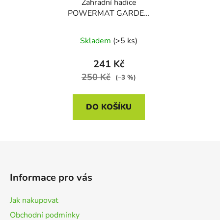
Zahradní hadice
POWERMAT GARDEN
PM1146, 1/2", 20 m, 3-
vrstvá
Skladem
(>5 ks)
241 Kč
250 Kč
(–3 %)
DO KOŠÍKU
Z
á
p
Informace pro vás
a
t
Jak nakupovat
í
Obchodní podmínky