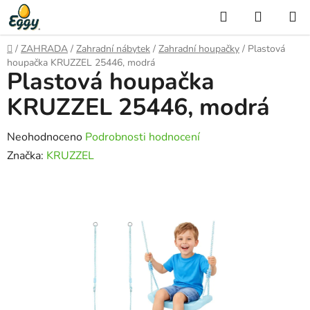
Přejít
Hledat
NÁKUP
na
KOŠÍK
obsah
Domů
/
ZAHRADA
/
Zahradní nábytek
/
Zahradní houpačky
/
Plastová
houpačka KRUZZEL 25446, modrá
Plastová houpačka
KRUZZEL 25446, modrá
Průměrné
Neohodnoceno
Podrobnosti hodnocení
hodnocení
Značka:
KRUZZEL
produktu
je
0,0
z
5
hvězdiček.