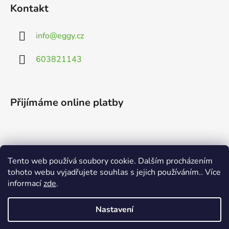
Kontakt
info
@
eggy.cz
603821143
Přijímáme online platby
Tento web používá soubory cookie. Dalším procházením
Vyhledávání
tohoto webu vyjadřujete souhlas s jejich používáním.. Více
informací
zde
.
HLEDAT
Nastavení