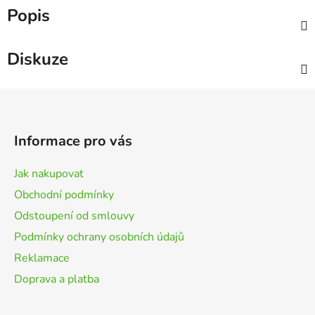
Popis
Diskuze
Z
á
p
Informace pro vás
a
t
Jak nakupovat
í
Obchodní podmínky
Odstoupení od smlouvy
Podmínky ochrany osobních údajů
Reklamace
Doprava a platba