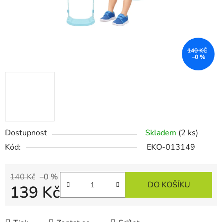
140 KČ
–0 %
Dostupnost
Skladem
(2 ks)
Kód:
EKO-013149
140 Kč
–0 %
DO KOŠÍKU
139 Kč
Měrná cena: