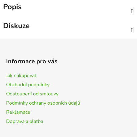
Popis
Diskuze
Z
á
p
Informace pro vás
a
t
Jak nakupovat
í
Obchodní podmínky
Odstoupení od smlouvy
Podmínky ochrany osobních údajů
Reklamace
Doprava a platba