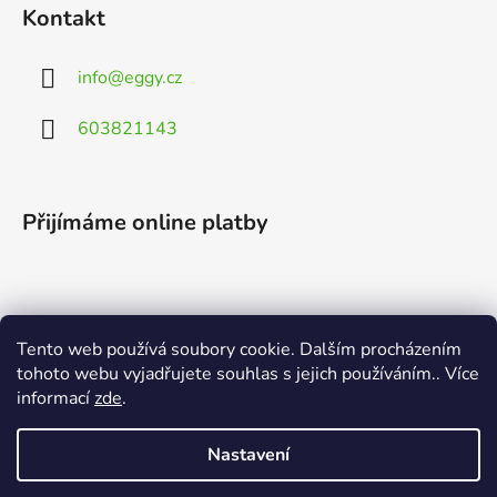
Kontakt
info
@
eggy.cz
603821143
Přijímáme online platby
Tento web používá soubory cookie. Dalším procházením
Vyhledávání
tohoto webu vyjadřujete souhlas s jejich používáním.. Více
informací
zde
.
HLEDAT
Nastavení