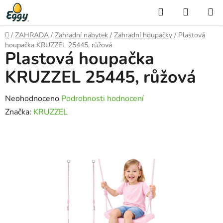
Přejít
Hledat
NÁKUP
na
KOŠÍK
obsah
Domů
/
ZAHRADA
/
Zahradní nábytek
/
Zahradní houpačky
/
Plastová
houpačka KRUZZEL 25445, růžová
Plastová houpačka
KRUZZEL 25445, růžová
Průměrné
Neohodnoceno
Podrobnosti hodnocení
hodnocení
Značka:
KRUZZEL
produktu
je
0,0
z
5
hvězdiček.