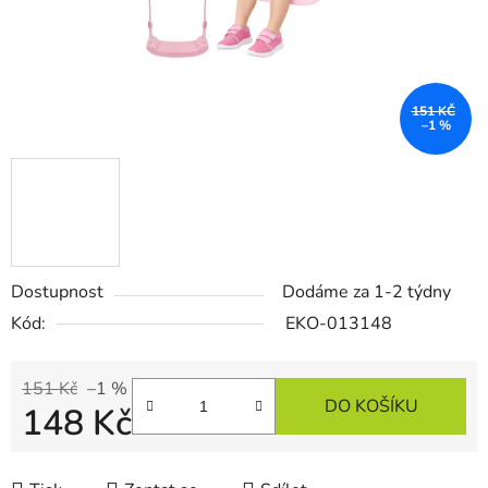
151 KČ
–1 %
Dostupnost
Dodáme za 1-2 týdny
Kód:
EKO-013148
151 Kč
–1 %
DO KOŠÍKU
148 Kč
Měrná cena: