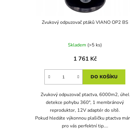
u
k
t
Zvukový odpuzovač ptáků VIANO OP2 BS
ů
Skladem
(>5 ks)
1 761 Kč
DO KOŠÍKU
Zvukový odpuzovač ptactva, 6000m2, úhel
detekce pohybu 360°, 1 membránový
reproduktor, 12V adaptér do sítě.
Pokud hledáte výkonnou plašičku ptactva m
pro vás perfektní tip....