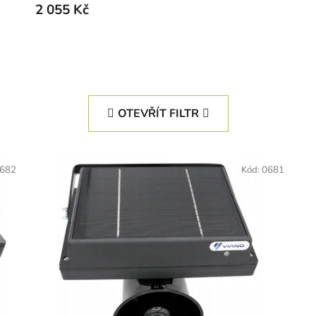
2 055 Kč
OTEVŘÍT FILTR
682
Kód:
0681