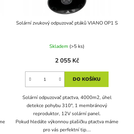
Solární zvukový odpuzovač ptáků VIANO OP1 S
Skladem
(>5 ks)
2 055 Kč
DO KOŠÍKU
Solární odpuzovač ptactva, 4000m2, úhel
detekce pohybu 310°, 1 membránový
reproduktor, 12V solární panel.
áme
Pokud hledáte výkonnou plašičku ptactva máme
pro vás perfektní tip....