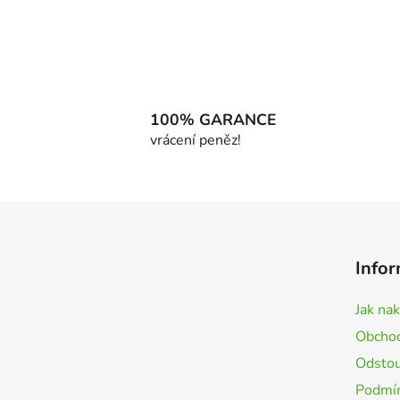
100% GARANCE
vrácení peněz!
Z
á
Infor
p
a
Jak na
t
Obchod
í
Odstou
Podmín