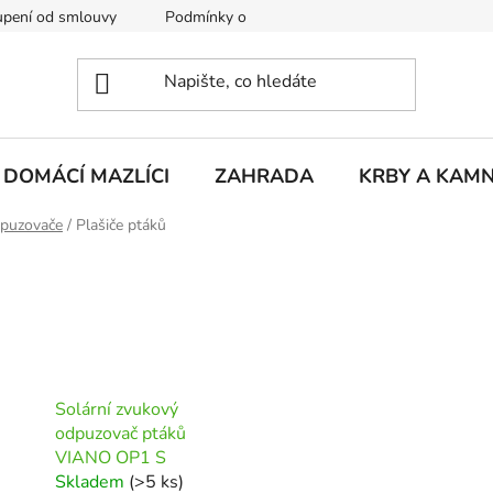
pení od smlouvy
Podmínky ochrany osobních údajů
Rekla
DOMÁCÍ MAZLÍCI
ZAHRADA
KRBY A KAM
dpuzovače
/
Plašiče ptáků
Solární zvukový
odpuzovač ptáků
VIANO OP1 S
Skladem
(>5 ks)