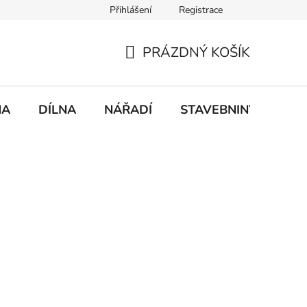
Přihlášení
Registrace
mace
Doprava a platba
PRÁZDNÝ KOŠÍK
NÁKUPNÍ
KOŠÍK
NA
DÍLNA
NÁŘADÍ
STAVEBNINY
DO