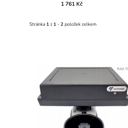
1 761 Kč
Stránka
1
z
1
-
2
položek celkem
V
ý
Kód:
0
p
i
s
p
r
o
d