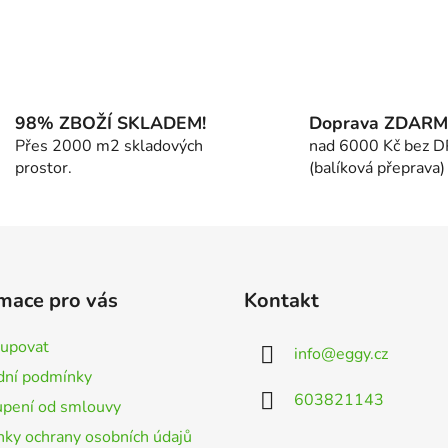
O
v
l
á
98% ZBOŽÍ SKLADEM!
Doprava ZDAR
d
Přes 2000 m2 skladových
nad 6000 Kč bez 
a
prostor.
(balíková přeprava)
c
í
p
r
v
k
mace pro vás
Kontakt
y
v
kupovat
info
@
eggy.cz
ý
ní podmínky
p
603821143
i
pení od smlouvy
s
ky ochrany osobních údajů