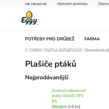
Přejít
Jak nakupovat
Obchodní podmínky
Odstou
na
obsah
POTŘEBY PRO DRŮBEŽ
FARMA
Domů
/
FARMA
/
PASTI A ODPUZOVAČE
/
Ultrazvukové o
Plašiče ptáků
Nejprodávanější
Zvukový odpuzovač
ptáků VIANO OP2
BS
Skladem
(>5 ks)