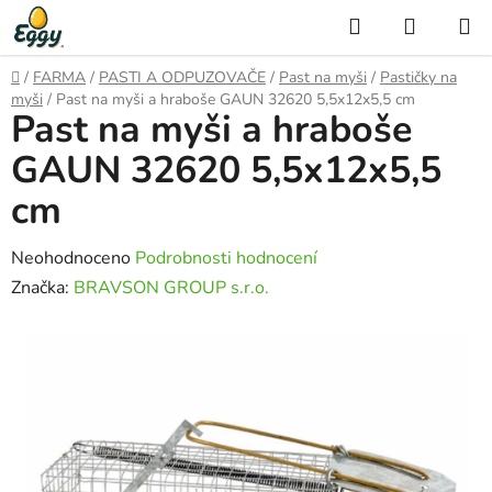
Přejít
Hledat
NÁKUP
na
KOŠÍK
obsah
Domů
/
FARMA
/
PASTI A ODPUZOVAČE
/
Past na myši
/
Pastičky na
myši
/
Past na myši a hraboše GAUN 32620 5,5x12x5,5 cm
Past na myši a hraboše
GAUN 32620 5,5x12x5,5
cm
Průměrné
Neohodnoceno
Podrobnosti hodnocení
hodnocení
Značka:
BRAVSON GROUP s.r.o.
produktu
je
0,0
z
5
hvězdiček.