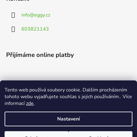
info
@
eggy.cz
603821143
Přijímáme online platby
Tento web používá soubory cookie. Dalším procházením
Vyhledávání
tohoto webu vyjadřujete souhlas s jejich používáním.. Více
informací
zde
.
HLEDAT
Nastavení