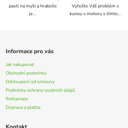
pasti na myši a hraboše
Vyřešte Váš problém s
je...
kunou v motoru s tímto...
Z
á
p
Informace pro vás
a
t
Jak nakupovat
í
Obchodní podmínky
Odstoupení od smlouvy
Podmínky ochrany osobních údajů
Reklamace
Doprava a platba
Kontakt