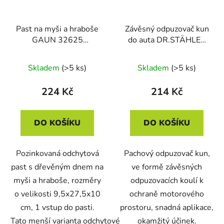
Past na myši a hraboše
Závěsný odpuzovač kun
GAUN 32625
do auta DR.STÄHLER
9,5x27,5x10 cm
MARDER KUGELN
Skladem
(>5 ks)
Skladem
(>5 ks)
224 Kč
214 Kč
DO KOŠÍKU
DO KOŠÍKU
Pozinkovaná odchytová
Pachový odpuzovač kun,
past s dřevěným dnem na
ve formě závěsných
myši a hraboše, rozměry
odpuzovacích koulí k
o velikosti 9,5x27,5x10
ochraně motorového
cm, 1 vstup do pasti.
prostoru, snadná aplikace,
Tato menší varianta odchytové
okamžitý účinek.