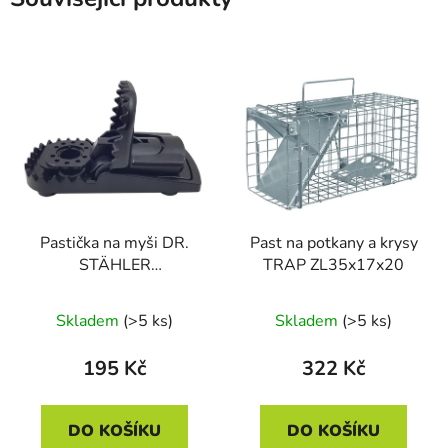
Pastička na myši DR.
Past na potkany a krysy
STÄHLER
TRAP ZL35x17x20
MÄUSENFALLEN-SET
2ks
Skladem
(>5 ks)
Skladem
(>5 ks)
195 Kč
322 Kč
DO KOŠÍKU
DO KOŠÍKU