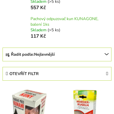
Skladem
(>5 ks)
557 Kč
Pachový odpuzovač kun KUNAGONE,
balení 1ks
Skladem
(>5 ks)
117 Kč
Ř
Řadit podle:
Nejlevnější
a
z
e
OTEVŘÍT FILTR
n
í
V
p
ý
r
p
o
i
d