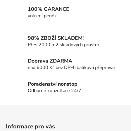
l
á
100% GARANCE
d
vrácení peněz!
a
c
í
98% ZBOŽÍ SKLADEM!
p
Přes 2000 m2 skladových prostor.
r
v
k
Doprava ZDARMA
y
nad 6000 Kč bez DPH (balíková přeprava)
v
ý
p
Poradenství nonstop
i
Odborné konzultace 24/7
s
u
Z
á
p
Informace pro vás
a