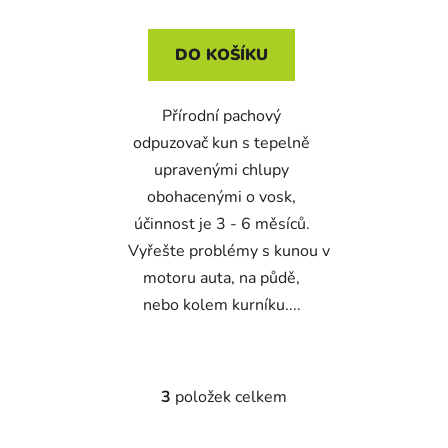
DO KOŠÍKU
Přírodní pachový
odpuzovač kun s tepelně
upravenými chlupy
obohacenými o vosk,
účinnost je 3 - 6 měsíců.
Vyřešte problémy s kunou v
motoru auta, na půdě,
nebo kolem kurníku....
3
položek celkem
O
v