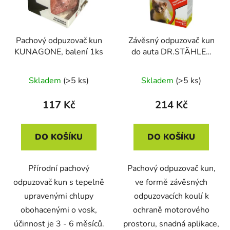
s
u
p
k
r
t
Pachový odpuzovač kun
Závěsný odpuzovač kun
o
ů
KUNAGONE, balení 1ks
do auta DR.STÄHLER
d
MARDER KUGELN
u
Skladem
(>5 ks)
Skladem
(>5 ks)
k
t
117 Kč
214 Kč
ů
DO KOŠÍKU
DO KOŠÍKU
Přírodní pachový
Pachový odpuzovač kun,
odpuzovač kun s tepelně
ve formě závěsných
upravenými chlupy
odpuzovacích koulí k
obohacenými o vosk,
ochraně motorového
účinnost je 3 - 6 měsíců.
prostoru, snadná aplikace,