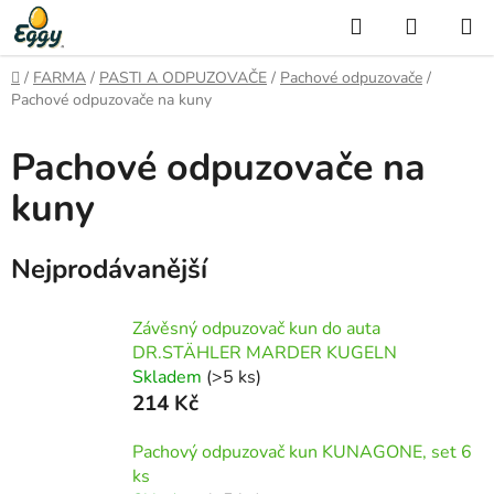
Přejít
Hledat
NÁKUP
na
KOŠÍK
obsah
Domů
/
FARMA
/
PASTI A ODPUZOVAČE
/
Pachové odpuzovače
/
Pachové odpuzovače na kuny
Pachové odpuzovače na
kuny
Nejprodávanější
Závěsný odpuzovač kun do auta
DR.STÄHLER MARDER KUGELN
Skladem
(>5 ks)
214 Kč
Pachový odpuzovač kun KUNAGONE, set 6
ks