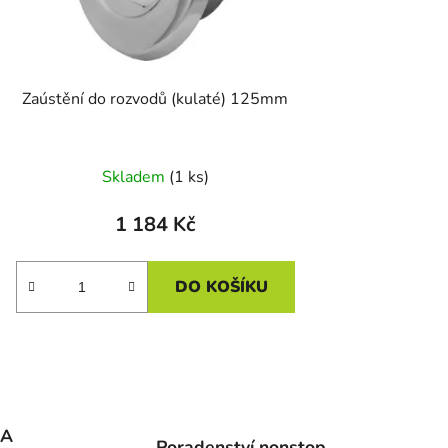
Zaústění do rozvodů (kulaté) 125mm
Skladem
(1 ks)
1 184 Kč
DO KOŠÍKU
MA
Poradenství nonstop