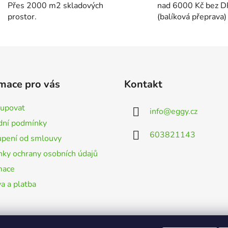
d
Přes 2000 m2 skladových
nad 6000 Kč bez 
a
prostor.
(balíková přeprava)
c
í
p
r
v
k
mace pro vás
Kontakt
y
v
kupovat
info
@
eggy.cz
ý
ní podmínky
p
603821143
i
pení od smlouvy
s
ky ochrany osobních údajů
u
mace
a a platba