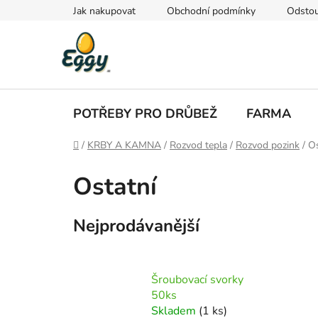
Přejít
Jak nakupovat
Obchodní podmínky
Odstou
na
obsah
POTŘEBY PRO DRŮBEŽ
FARMA
Domů
/
KRBY A KAMNA
/
Rozvod tepla
/
Rozvod pozink
/
Os
Ostatní
Nejprodávanější
Šroubovací svorky
50ks
Skladem
(1 ks)