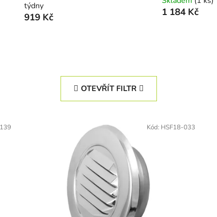
Skladem
(1 ks)
týdny
1 184 Kč
919 Kč
OTEVŘÍT FILTR
139
Kód:
HSF18-033