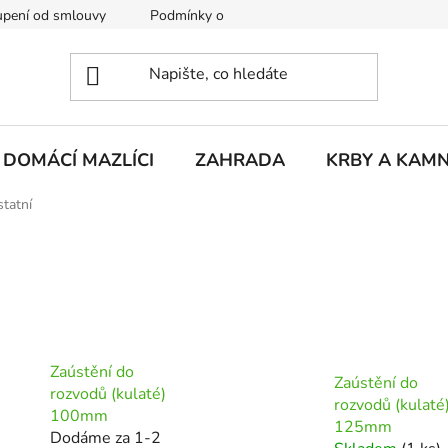
pení od smlouvy
Podmínky ochrany osobních údajů
Rekla
DOMÁCÍ MAZLÍCI
ZAHRADA
KRBY A KAM
tatní
Zaústění do
Zaústění do
rozvodů (kulaté)
rozvodů (kulaté
100mm
125mm
Dodáme za 1-2