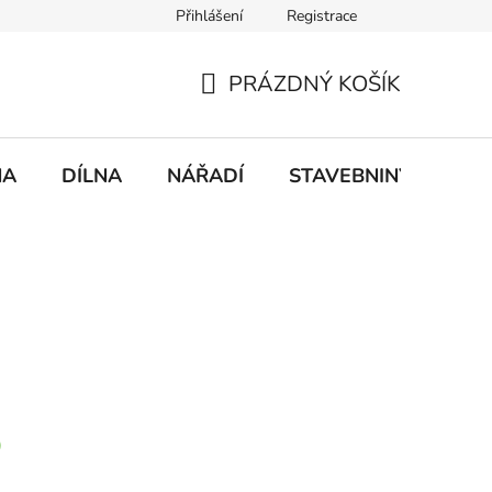
Přihlášení
Registrace
mace
Doprava a platba
PRÁZDNÝ KOŠÍK
NÁKUPNÍ
KOŠÍK
NA
DÍLNA
NÁŘADÍ
STAVEBNINY
DO
)