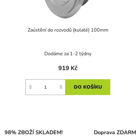
Zaústění do rozvodů (kulaté) 100mm
Dodáme za 1-2 týdny
919 Kč
DO KOŠÍKU
O
v
l
á
98% ZBOŽÍ SKLADEM!
Doprava ZDAR