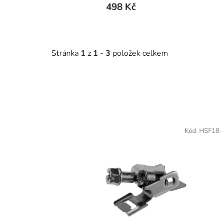
498 Kč
Stránka
1
z
1
-
3
položek celkem
V
ý
Kód:
HSF18-
p
i
s
p
r
o