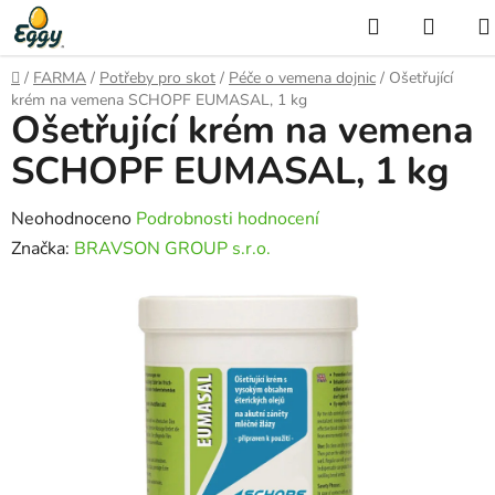
Přejít
Hledat
NÁKU
na
KOŠÍ
obsah
Domů
/
FARMA
/
Potřeby pro skot
/
Péče o vemena dojnic
/
Ošetřující
krém na vemena SCHOPF EUMASAL, 1 kg
Ošetřující krém na vemena
SCHOPF EUMASAL, 1 kg
Průměrné
Neohodnoceno
Podrobnosti hodnocení
hodnocení
Značka:
BRAVSON GROUP s.r.o.
produktu
je
0,0
z
5
hvězdiček.