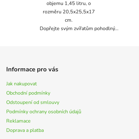
objemu 1,45 litru, o
rozměru 20,5x25,5x17
cm.
Dopřejte svým zvířatům pohodlný...
Z
á
p
Informace pro vás
a
t
Jak nakupovat
í
Obchodní podmínky
Odstoupení od smlouvy
Podmínky ochrany osobních údajů
Reklamace
Doprava a platba