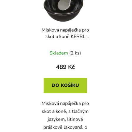
Misková napáječka pro
skot a koně KERBL
221500 - 1,45l, litinová
Skladem
(2 ks)
489 Kč
DO KOŠÍKU
Misková napáječka pro
skot a koně, s tlačným
jazykem, litinová
práškově lakovaná, o