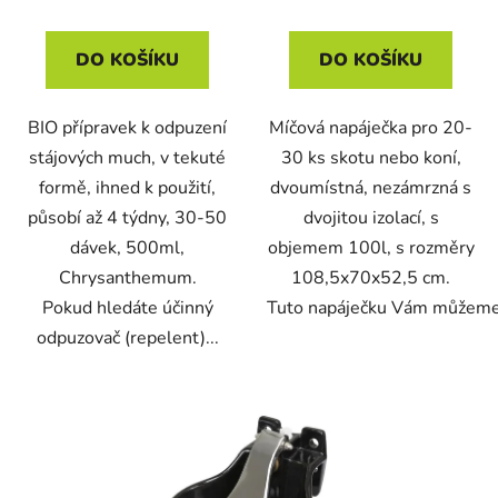
DO KOŠÍKU
DO KOŠÍKU
BIO přípravek k odpuzení
Míčová napáječka pro 20-
stájových much, v tekuté
30 ks skotu nebo koní,
formě, ihned k použití,
dvoumístná, nezámrzná s
působí až 4 týdny, 30-50
dvojitou izolací, s
dávek, 500ml,
objemem 100l, s rozměry
Chrysanthemum.
108,5x70x52,5 cm.
Pokud hledáte účinný
Tuto napáječku Vám můžeme.
odpuzovač (repelent)...