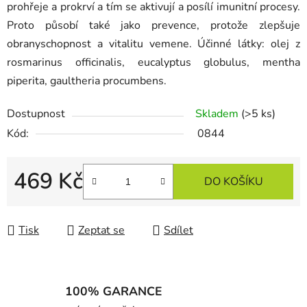
prohřeje a prokrví a tím se aktivují a posílí imunitní procesy.
Proto působí také jako prevence, protože zlepšuje
obranyschopnost a vitalitu vemene. Účinné látky: olej z
rosmarinus officinalis, eucalyptus globulus, mentha
piperita, gaultheria procumbens.
Dostupnost
Skladem
(>5 ks)
Kód:
0844
469 Kč
DO KOŠÍKU
Měrná cena:
Tisk
Zeptat se
Sdílet
100% GARANCE