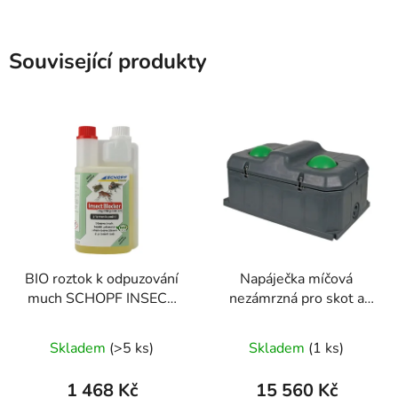
Související produkty
BIO roztok k odpuzování
Napáječka míčová
much SCHOPF INSECT
nezámrzná pro skot a
BLOCKER ORGANIC
koně KERBL 223600
POUR-ON 500ml
DUO, 100l, dvoumístná
Skladem
(>5 ks)
Skladem
(1 ks)
1 468 Kč
15 560 Kč