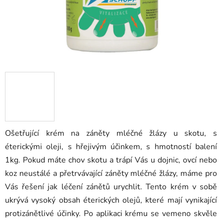
Ošetřující krém na záněty mléčné žlázy u skotu, s
éterickými oleji, s hřejivým účinkem, s hmotností balení
1kg. Pokud máte chov skotu a trápí Vás u dojnic, ovcí nebo
koz neustálé a přetrvávající záněty mléčné žlázy, máme pro
Vás řešení jak léčení zánětů urychlit. Tento krém v sobě
ukrývá vysoký obsah éterických olejů, které mají vynikající
protizánětlivé účinky. Po aplikaci krému se vemeno skvěle