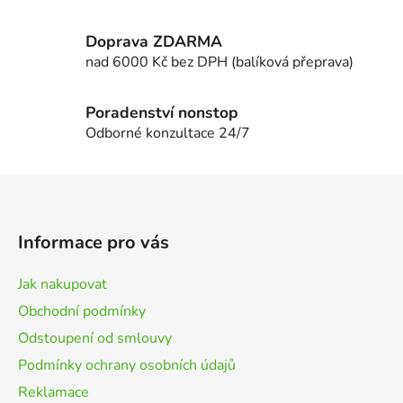
Doprava ZDARMA
nad 6000 Kč bez DPH (balíková přeprava)
Poradenství nonstop
Odborné konzultace 24/7
Z
á
p
Informace pro vás
a
t
Jak nakupovat
í
Obchodní podmínky
Odstoupení od smlouvy
Podmínky ochrany osobních údajů
Reklamace