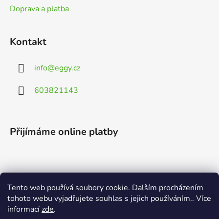
Doprava a platba
Kontakt
info
@
eggy.cz
603821143
Přijímáme online platby
Tento web používá soubory cookie. Dalším procházením
Vyhledávání
tohoto webu vyjadřujete souhlas s jejich používáním.. Více
informací
zde
.