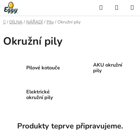
Přejít
Hledat
NÁKUP
na
KOŠÍK
obsah
Domů
/
DÍLNA
/
NÁŘADÍ
/
Pily
/
Okružní pily
Okružní pily
AKU okružní
Pilové kotouče
pily
Elektrické
okružní pily
Produkty teprve připravujeme.