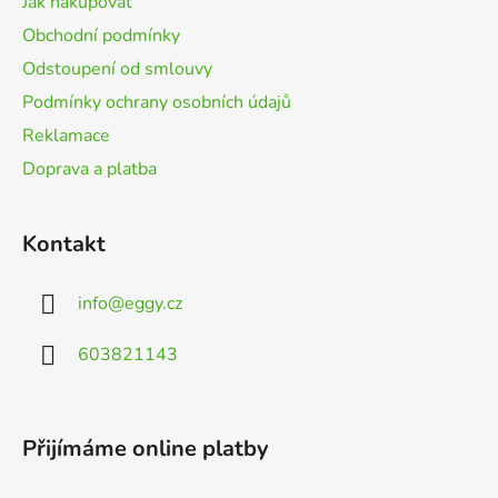
Jak nakupovat
í
Obchodní podmínky
Odstoupení od smlouvy
Podmínky ochrany osobních údajů
Reklamace
Doprava a platba
Kontakt
info
@
eggy.cz
603821143
Přijímáme online platby