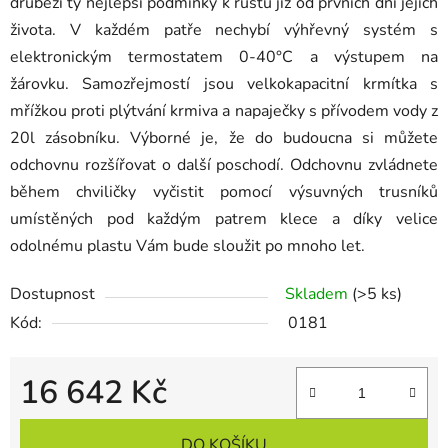
drůbeži ty nejlepší podmínky k růstu již od prvních dní jejich
života. V každém patře nechybí výhřevný systém s
elektronickým termostatem 0-40°C a výstupem na
žárovku. Samozřejmostí jsou velkokapacitní krmítka s
mřížkou proti plýtvání krmiva a napaječky s přívodem vody z
20l zásobníku. Výborné je, že do budoucna si můžete
odchovnu rozšířovat o další poschodí. Odchovnu zvládnete
během chviličky vyčistit pomocí výsuvných trusníků
umístěných pod každým patrem klece a díky velice
odolnému plastu Vám bude sloužit po mnoho let.
Dostupnost
Skladem
(>5 ks)
Kód:
0181
16 642 Kč
Měrná cena:
DO KOŠÍKU