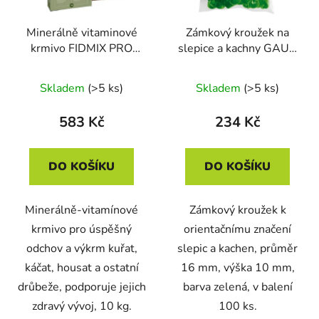
Minerálně vitaminové
Zámkový kroužek na
krmivo FIDMIX PRO
slepice a kachny GAUN
ODCHOV A CHOV
14253 16mm, 100 ks -
DRŮBEŽE 10kg
zelená
Skladem
(>5 ks)
Skladem
(>5 ks)
583 Kč
234 Kč
DO KOŠÍKU
DO KOŠÍKU
Minerálně-vitamínové
Zámkový kroužek k
krmivo pro úspěšný
orientačnímu značení
odchov a výkrm kuřat,
slepic a kachen, průměr
káčat, housat a ostatní
16 mm, výška 10 mm,
drůbeže, podporuje jejich
barva zelená, v balení
zdravý vývoj, 10 kg.
100 ks.