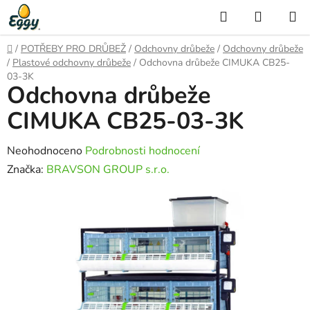
Přejít
Hledat
NÁKUP
na
KOŠÍK
obsah
Domů
/
POTŘEBY PRO DRŮBEŽ
/
Odchovny drůbeže
/
Odchovny drůbeže
/
Plastové odchovny drůbeže
/
Odchovna drůbeže CIMUKA CB25-
03-3K
Odchovna drůbeže
CIMUKA CB25-03-3K
Průměrné
Neohodnoceno
Podrobnosti hodnocení
hodnocení
Značka:
BRAVSON GROUP s.r.o.
produktu
je
0,0
z
5
hvězdiček.