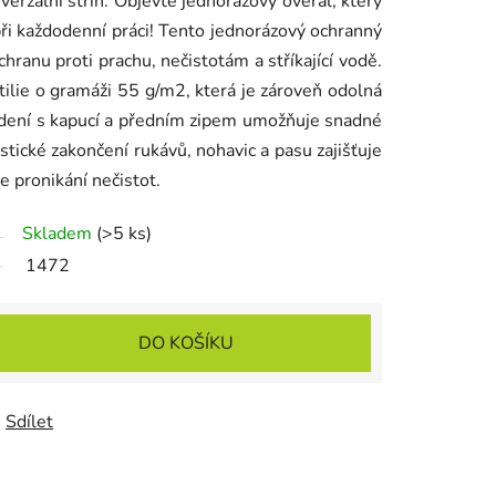
verzální střih. Objevte jednorázový overal, který
při každodenní práci! Tento jednorázový ochranný
hranu proti prachu, nečistotám a stříkající vodě.
tilie o gramáži 55 g/m2, která je zároveň odolná
vedení s kapucí a předním zipem umožňuje snadné
astické zakončení rukávů, nohavic a pasu zajišťuje
e pronikání nečistot.
Skladem
(>5 ks)
1472
DO KOŠÍKU
Sdílet