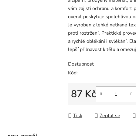
a zipem, prodyšný materiál, uni
0,0
vám zajistí ochranu a komfort 
z
overal poskytuje spolehlivou oc
5
Je vyroben z lehké netkané tex
hvězdiček.
proti roztržení. Praktické pro
a rychlé oblékání i svlékání. El
lepší přilnavost k tělu a omezuj
Dostupnost
Kód:
87 Kč
Měrná cena:
Tisk
Zeptat se