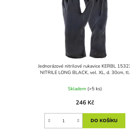
Jednorázové nitrilové rukavice KERBL 1532
NITRILE LONG BLACK, vel. XL, d. 30cm, tl.
0,14mm, nepudrované, černé, 50ks/bal
Skladem
(>5 ks)
246 Kč
DO KOŠÍKU