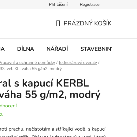
Přihlášení
Registrace
mace
Doprava a platba
PRÁZDNÝ KOŠÍK
NÁKUPNÍ
KOŠÍK
NA
DÍLNA
NÁŘADÍ
STAVEBNINY
DO
Pracovní a ochranné pomůcky
/
Jednorázové overaly
/
3, vel. XL, váha 55 g/m2, modrý
al s kapucí KERBL
, váha 55 g/m2, modrý
dnocení
o.
oti prachu, nečistotám a stříkající vodě, s kapucí