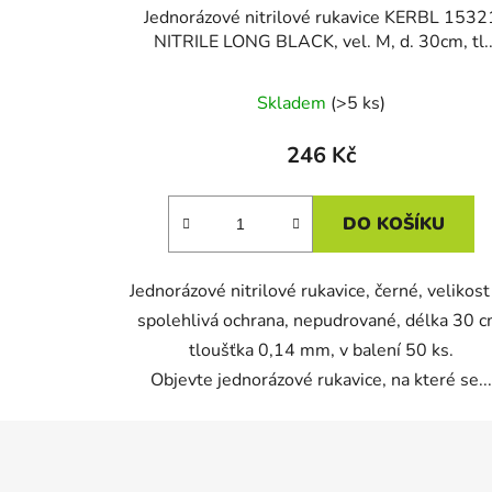
Jednorázové nitrilové rukavice KERBL 1532
NITRILE LONG BLACK, vel. M, d. 30cm, tl.
0,14mm, nepudrované, černé, 50ks/bal
Skladem
(>5 ks)
246 Kč
DO KOŠÍKU
Jednorázové nitrilové rukavice, černé, velikost
spolehlivá ochrana, nepudrované, délka 30 c
tloušťka 0,14 mm, v balení 50 ks.
Objevte jednorázové rukavice, na které se..
Z
á