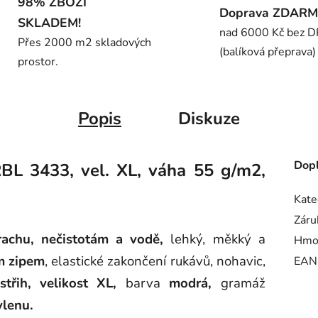
98% ZBOŽÍ
Doprava ZDAR
SKLADEM!
nad 6000 Kč bez 
Přes 2000 m2 skladových
(balíková přeprava)
prostor.
Popis
Diskuze
Dopl
BL 3433, vel. XL, váha 55 g/m2,
Kate
Záru
rachu, nečistotám a vodě,
lehký, měkký a
Hmo
m zipem
,
elastické zakončení rukávů, nohavic,
EAN
 střih, velikost XL,
barva
modrá,
gramáž
ylenu.