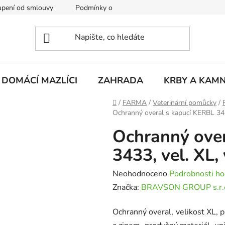
pení od smlouvy
Podmínky ochrany osobních údajů
Rekla
DOMÁCÍ MAZLÍCI
ZAHRADA
KRBY A KAM
Domů
/
FARMA
/
Veterinární pomůcky
/
Ochranný overal s kapucí KERBL 343
Ochranný over
3433, vel. XL
Průměrné
Neohodnoceno
Podrobnosti ho
hodnocení
Značka:
BRAVSON GROUP s.r.
produktu
Ochranný overal, velikost XL, pr
je