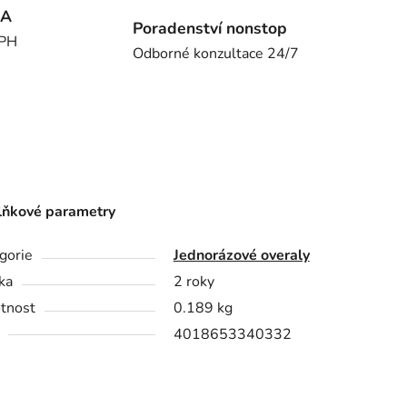
MA
Poradenství nonstop
DPH
Odborné konzultace 24/7
ňkové parametry
gorie
Jednorázové overaly
ka
2 roky
tnost
0.189 kg
4018653340332