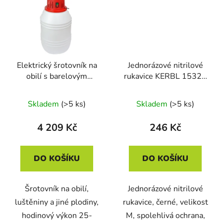
Elektrický šrotovník na
Jednorázové nitrilové
obilí s barelovým
rukavice KERBL 15321
zásobníkem MILL ETS -
NITRILE LONG BLACK,
HP 1,5kW
vel. M, d. 30cm, tl.
Skladem
(>5 ks)
Skladem
(>5 ks)
0,14mm, nepudrované,
černé, 50ks/bal
4 209 Kč
246 Kč
DO KOŠÍKU
DO KOŠÍKU
Šrotovník na obilí,
Jednorázové nitrilové
luštěniny a jiné plodiny,
rukavice, černé, velikost
hodinový výkon 25-
M, spolehlivá ochrana,