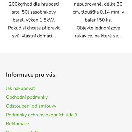
200kg/hod dle hrubosti
nepudrované, délka 30
síta, 50l zásobníkový
cm, tloušťka 0,14 mm, v
barel, výkon 1,5kW.
balení 50 ks.
Pokud si chcete připravit
Objevte jednorázové
svůj vlastní domácí...
rukavice, na které se...
Z
á
p
Informace pro vás
a
t
Jak nakupovat
í
Obchodní podmínky
Odstoupení od smlouvy
Podmínky ochrany osobních údajů
Reklamace