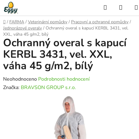
Přejít
Hledat
NÁKU
na
KOŠÍ
obsah
Domů
/
FARMA
/
Veterinární pomůcky
/
Pracovní a ochranné pomůcky
/
Jednorázové overaly
/
Ochranný overal s kapucí KERBL 3431, vel.
XXL, váha 45 g/m2, bílý
Ochranný overal s kapucí
KERBL 3431, vel. XXL,
váha 45 g/m2, bílý
Průměrné
Neohodnoceno
Podrobnosti hodnocení
hodnocení
Značka:
BRAVSON GROUP s.r.o.
produktu
je
0,0
z
5
hvězdiček.