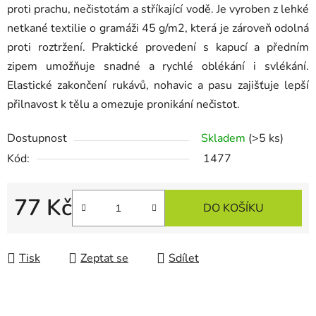
proti prachu, nečistotám a stříkající vodě. Je vyroben z lehké
netkané textilie o gramáži 45 g/m2, která je zároveň odolná
proti roztržení. Praktické provedení s kapucí a předním
zipem umožňuje snadné a rychlé oblékání i svlékání.
Elastické zakončení rukávů, nohavic a pasu zajišťuje lepší
přilnavost k tělu a omezuje pronikání nečistot.
Dostupnost
Skladem
(>5 ks)
Kód:
1477
77 Kč
DO KOŠÍKU
Měrná cena:
Tisk
Zeptat se
Sdílet