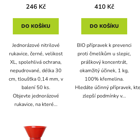
černé, 50ks/bal
246 Kč
410 Kč
DO KOŠÍKU
DO KOŠÍKU
Jednorázové nitrilové
BIO přípravek k prevenci
rukavice, černé, velikost
proti čmelíkům u slepic,
XL, spolehlivá ochrana,
práškový koncentrát,
nepudrované, délka 30
okamžitý účinek, 1 kg,
cm, tloušťka 0,14 mm, v
100% křemelina.
balení 50 ks.
Hledáte účinný přípravek, kt
Objevte jednorázové
zlepší podmínky v...
rukavice, na které...