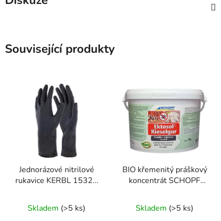
Související produkty
Jednorázové nitrilové
BIO křemenitý práškový
rukavice KERBL 15323
koncentrát SCHOPF
NITRILE LONG BLACK,
EKTOSOL KIESELGUR,
vel. XL, d. 30cm, tl.
1 kg
Skladem
(>5 ks)
Skladem
(>5 ks)
0,14mm, nepudrované,