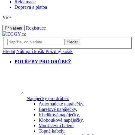
Reklamace
Doprava a platba
Více
Registrace
Přihlášení
Hledat
Hledat
Nákupní košík
Prázdný košík
POTŘEBY PRO DRŮBEŽ
Napáječky pro drůbež
Automatické napáječky
,
Barelové napáječky
,
Kbelíkové napáječky
,
Kloboukové napáječky
,
Množstevní balení
,
Topné kabely
,