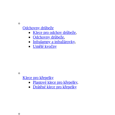
Odchovny drůbeže
Klece pro odchov drůbeže
,
Odchovny drůbeže
,
Infralampy a infražárovky
,
Umělé kvočny
Klece pro křepelky
Plastové klece pro křepelky
,
Drátěné klece pro křepelky