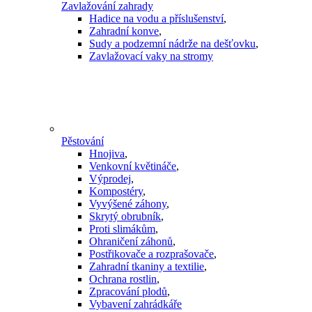
Zavlažování zahrady
Hadice na vodu a příslušenství
,
Zahradní konve
,
Sudy a podzemní nádrže na dešťovku
,
Zavlažovací vaky na stromy
Pěstování
Hnojiva
,
Venkovní květináče
,
Výprodej
,
Kompostéry
,
Vyvýšené záhony
,
Skrytý obrubník
,
Proti slimákům
,
Ohraničení záhonů
,
Postřikovače a rozprašovače
,
Zahradní tkaniny a textilie
,
Ochrana rostlin
,
Zpracování plodů
,
Vybavení zahrádkáře