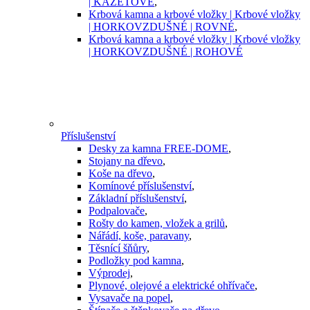
| KAZETOVÉ
,
Krbová kamna a krbové vložky | Krbové vložky
| HORKOVZDUŠNÉ | ROVNÉ
,
Krbová kamna a krbové vložky | Krbové vložky
| HORKOVZDUŠNÉ | ROHOVÉ
Příslušenství
Desky za kamna FREE-DOME
,
Stojany na dřevo
,
Koše na dřevo
,
Komínové příslušenství
,
Základní příslušenství
,
Podpalovače
,
Rošty do kamen, vložek a grilů
,
Nářádí, koše, paravany
,
Těsnící šňůry
,
Podložky pod kamna
,
Výprodej
,
Plynové, olejové a elektrické ohřívače
,
Vysavače na popel
,