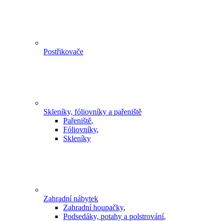
Postřikovače
Skleníky, fóliovníky a pařeniště
Pařeniště
,
Fóliovníky
,
Skleníky
Zahradní nábytek
Zahradní houpačky
,
Podsedáky, potahy a polstrování
,