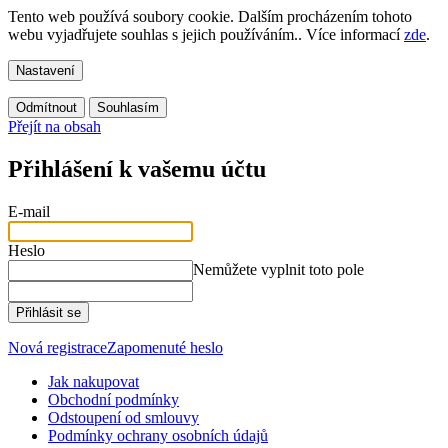
Tento web používá soubory cookie. Dalším procházením tohoto
webu vyjadřujete souhlas s jejich používáním.. Více informací
zde
.
Nastavení
Odmítnout
Souhlasím
Přejít na obsah
Přihlášení k vašemu účtu
E-mail
Heslo
Nemůžete vyplnit toto pole
Přihlásit se
Nová registrace
Zapomenuté heslo
Jak nakupovat
Obchodní podmínky
Odstoupení od smlouvy
Podmínky ochrany osobních údajů