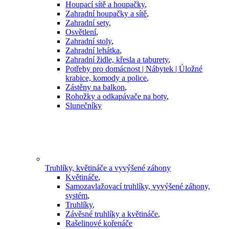
Houpací sítě a houpačky
,
Zahradní houpačky a sítě
,
Zahradní sety
,
Osvětlení
,
Zahradní stoly
,
Zahradní lehátka
,
Zahradní židle, křesla a taburety
,
Potřeby pro domácnost | Nábytek | Úložné
krabice, komody a police
,
Zástěny na balkon
,
Rohožky a odkapávače na boty
,
Slunečníky
Truhlíky, květináče a vyvýšené záhony
Květináče
,
Samozavlažovací truhlíky, vyvýšené záhony,
systém
,
Truhlíky
,
Závěsné truhlíky a květináče
,
Rašelinové kořenáče