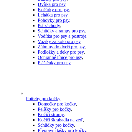
Dvířka pro psy
,
Kočárky pro psy
,
Lehátka pro psy
,
Pohovky pro psy
,
Psí záchody
,
Schůdky a rampy pro psy
,
Vodítka pro psy a postroje
,
Vozíky za kolo pro psy
,
Zábrany do dveří pro psy
,
Podložky a deky pro psy
,
Ochranné límce pro psy
,
Pláštěnky pro psy
Potřeby pro kočky
Domečky pro kočky
,
Pelíšky pro kočky
,
Kočičí stromy
,
Kočičí škrabadla na zeď
,
Schůdky pro kočky
,
Přepravní tašky pro kočky
,