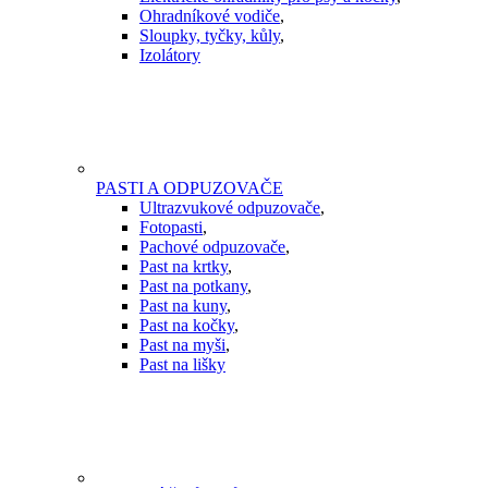
Ohradníkové vodiče
,
Sloupky, tyčky, kůly
,
Izolátory
PASTI A ODPUZOVAČE
Ultrazvukové odpuzovače
,
Fotopasti
,
Pachové odpuzovače
,
Past na krtky
,
Past na potkany
,
Past na kuny
,
Past na kočky
,
Past na myši
,
Past na lišky