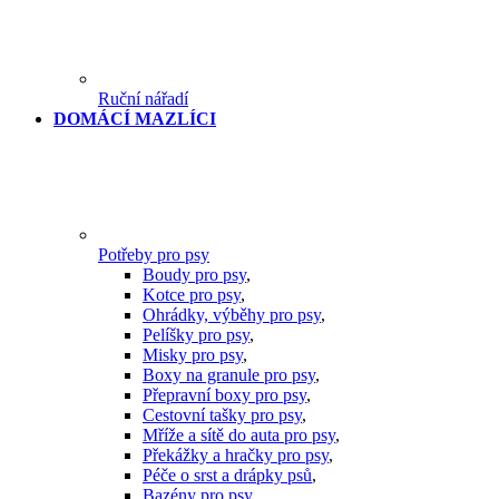
Ruční nářadí
DOMÁCÍ MAZLÍCI
Potřeby pro psy
Boudy pro psy
,
Kotce pro psy
,
Ohrádky, výběhy pro psy
,
Pelíšky pro psy
,
Misky pro psy
,
Boxy na granule pro psy
,
Přepravní boxy pro psy
,
Cestovní tašky pro psy
,
Mříže a sítě do auta pro psy
,
Překážky a hračky pro psy
,
Péče o srst a drápky psů
,
Bazény pro psy
,