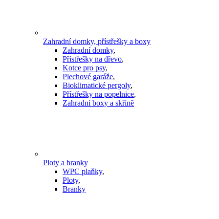
Zahradní domky, přístřešky a boxy
Zahradní domky
,
Přístřešky na dřevo
,
Kotce pro psy
,
Plechové garáže
,
Bioklimatické pergoly
,
Přístřešky na popelnice
,
Zahradní boxy a skříně
Ploty a branky
WPC plaňky
,
Ploty
,
Branky