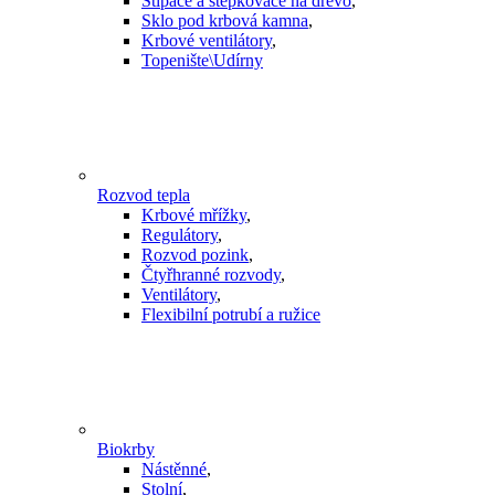
Štípače a štěpkovače na dřevo
,
Sklo pod krbová kamna
,
Krbové ventilátory
,
Topenište\Udírny
Rozvod tepla
Krbové mřížky
,
Regulátory
,
Rozvod pozink
,
Čtyřhranné rozvody
,
Ventilátory
,
Flexibilní potrubí a ružice
Biokrby
Nástěnné
,
Stolní
,