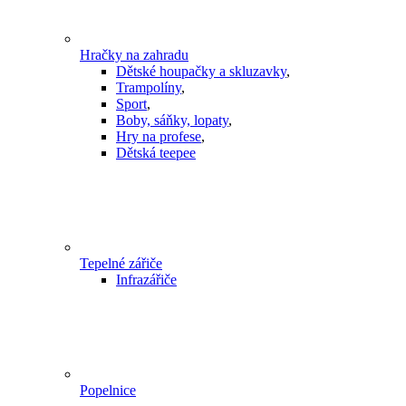
Hračky na zahradu
Dětské houpačky a skluzavky
,
Trampolíny
,
Sport
,
Boby, sáňky, lopaty
,
Hry na profese
,
Dětská teepee
Tepelné zářiče
Infrazářiče
Popelnice