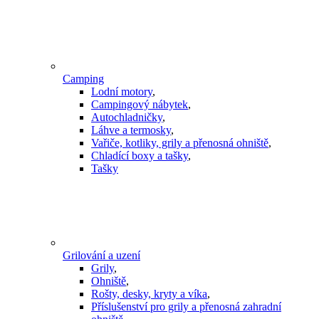
Camping
Lodní motory
,
Campingový nábytek
,
Autochladničky
,
Láhve a termosky
,
Vařiče, kotliky, grily a přenosná ohniště
,
Chladící boxy a tašky
,
Tašky
Grilování a uzení
Grily
,
Ohniště
,
Rošty, desky, kryty a víka
,
Příslušenství pro grily a přenosná zahradní