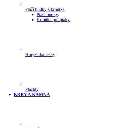
Ptačí budky a krmítka
Ptačí budky
,
Krmítka pro ptáky
Hmyzí domečky
Plachty
KRBY A KAMNA