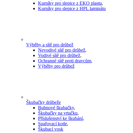
Kurníky pro slepice z EKO plastu
,
Kurníky pro slepice z HPL laminátu
Výběhy a sítě pro drůbež
Nevodivé sítě pro drůbež
,
Vodivé sítě pro drůbež
,
Ochranné sítě proti dravcům
,
Výběhy pro drůbež
Škubačky drůbeže
Bubnové škubačky
,
Škubačky na vrtačku
,
Příslušenství ke škubání
,
Spařovací kotle
,
Škubací vosk