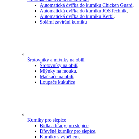
Automatická dvířka do kurníku Chicken Guard
,
Automatická dvířka do kurníku JOSTechnik
,
Automatická dvířka do kurníku Kerbl
,
Solární zavírání kurníku
Šrotovníky a mlýnky na obilí
Šrotovníky na obilí
,
Mlýnky na mouku
,
Mačkače na obilí
,
Loupače kukuřice
Kurníky pro slepice
Bidla a hřady pro slepice
,
Dřevěné kurníky pro slepice
,
Kurníky s výběhem
,