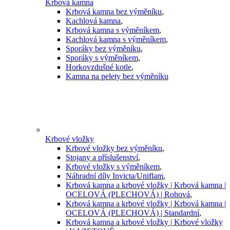
Krbová kamna
Krbová kamna bez výměníku
,
Kachlová kamna
,
Krbová kamna s výměníkem
,
Kachlová kamna s výměníkem
,
Sporáky bez výměníku
,
Sporáky s výměníkem
,
Horkovzdušné kotle
,
Kamna na pelety bez výměníku
Krbové vložky
Krbové vložky bez výměníku
,
Stojany a příslušenství
,
Krbové vložky s výměníkem
,
Náhradní díly Invicta/Uniflam
,
Krbová kamna a krbové vložky | Krbová kamna |
OCELOVÁ (PLECHOVÁ) | Rohová
,
Krbová kamna a krbové vložky | Krbová kamna |
OCELOVÁ (PLECHOVÁ) | Standardní
,
Krbová kamna a krbové vložky | Krbové vložky