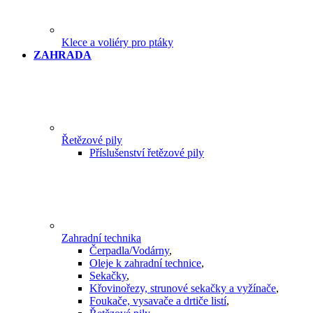
Klece a voliéry pro ptáky
ZAHRADA
Řetězové pily
Příslušenství řetězové pily
Zahradní technika
Čerpadla/Vodárny
,
Oleje k zahradní technice
,
Sekačky
,
Křovinořezy, strunové sekačky a vyžínače
,
Foukače, vysavače a drtiče listí
,