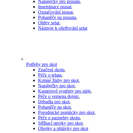
Napáječky pro prasata
,
Inseminace prasat
,
Označování prasat
,
Pohaněče na prasata
,
Ohřev selat
,
Nástroje k ošetřování selat
Potřeby pro skot
Značení skotu
,
Péče o telata
,
Krmné žlaby pro skot
,
Napáječky pro skot
,
Kamerové systémy pro stáje
,
Péče o vemena dojnic
,
Drbadla pro skot
,
Pohaněče na skot
,
Porodnické pomůcky pro skot
,
Péče o paznehty skotu
,
Stříhací strojky pro skot
,
Obojky a ohlávky pro skot