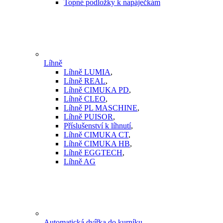
Topné podložky k napáječkám
Líhně
Líhně LUMIA
,
Líhně REAL
,
Líhně CIMUKA PD
,
Líhně CLEO
,
Líhně PL MASCHINE
,
Líhně PUISOR
,
Příslušenství k líhnutí
,
Líhně CIMUKA CT
,
Líhně CIMUKA HB
,
Líhně EGGTECH
,
Líhně AG
Automatická dvířka do kurníku