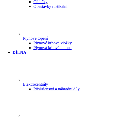
Cihličky
,
Obestavby rustikální
Plynové topení
Plynové krbové vložky
,
Plynová krbová kamna
DÍLNA
Elektrocentrály
Příslušenství a náhradní díly