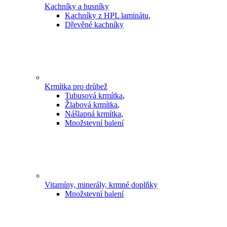
Kachníky a husníky
Kachníky z HPL laminátu
,
Dřevěné kachníky
Krmítka pro drůbež
Tubusová krmítka
,
Žlabová krmítka
,
Nášlapná krmítka
,
Množstevní balení
Vitamíny, minerály, krmné doplňky
Množstevní balení