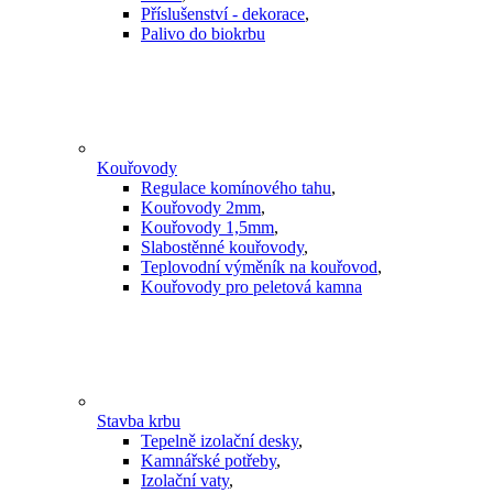
Příslušenství - dekorace
,
Palivo do biokrbu
Kouřovody
Regulace komínového tahu
,
Kouřovody 2mm
,
Kouřovody 1,5mm
,
Slabostěnné kouřovody
,
Teplovodní výměník na kouřovod
,
Kouřovody pro peletová kamna
Stavba krbu
Tepelně izolační desky
,
Kamnářské potřeby
,
Izolační vaty
,