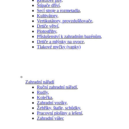
Řetězové pily
,
Štípače dříví
,
Secí stroje a rozmetadla
,
Kultivátory
,
Vertikutátory, provzdušňovače
,
Drtiče větví
,
Plotostřihy
,
Příslušenství k zahradním bazénům
,
Drtiče a mlýnky na ovoce
,
Tlakové myčky (vapky)
Zahradní nářadí
Ruční zahradní nářadí
,
Rudly
,
Kolečka
,
Zahradní vozíky
,
Žebříky, štafle, schůdky
,
Pracovní plošiny a lešení
,
Zahradní válec