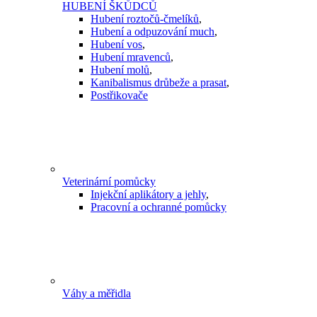
HUBENÍ ŠKŮDCŮ
Hubení roztočů-čmelíků
,
Hubení a odpuzování much
,
Hubení vos
,
Hubení mravenců
,
Hubení molů
,
Kanibalismus drůbeže a prasat
,
Postřikovače
Veterinární pomůcky
Injekční aplikátory a jehly
,
Pracovní a ochranné pomůcky
Váhy a měřidla