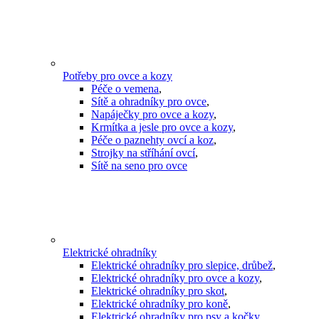
Potřeby pro ovce a kozy
Péče o vemena
,
Sítě a ohradníky pro ovce
,
Napáječky pro ovce a kozy
,
Krmítka a jesle pro ovce a kozy
,
Péče o paznehty ovcí a koz
,
Strojky na stříhání ovcí
,
Sítě na seno pro ovce
Elektrické ohradníky
Elektrické ohradníky pro slepice, drůbež
,
Elektrické ohradníky pro ovce a kozy
,
Elektrické ohradníky pro skot
,
Elektrické ohradníky pro koně
,
Elektrické ohradníky pro psy a kočky
,