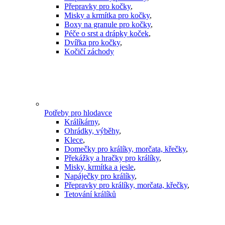
Přepravky pro kočky
,
Misky a krmítka pro kočky
,
Boxy na granule pro kočky
,
Péče o srst a drápky koček
,
Dvířka pro kočky
,
Kočičí záchody
Potřeby pro hlodavce
Králíkárny
,
Ohrádky, výběhy
,
Klece
,
Domečky pro králíky, morčata, křečky
,
Překážky a hračky pro králíky
,
Misky, krmítka a jesle
,
Napáječky pro králíky
,
Přepravky pro králíky, morčata, křečky
,
Tetování králíků