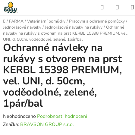
Přejít
Hledat
NÁKU
na
KOŠÍ
obsah
Domů
/
FARMA
/
Veterinární pomůcky
/
Pracovní a ochranné pomůcky
/
Jednorázové návleky
/
Jednorázové návleky na rukávy
/
Ochranné
návleky na rukávy s otvorem na prst KERBL 15398 PREMIUM, vel.
UNI, d. 50cm, voděodolné, zelené, 1pár/bal
Ochranné návleky na
rukávy s otvorem na prst
KERBL 15398 PREMIUM,
vel. UNI, d. 50cm,
voděodolné, zelené,
1pár/bal
Průměrné
Neohodnoceno
Podrobnosti hodnocení
hodnocení
Značka:
BRAVSON GROUP s.r.o.
produktu