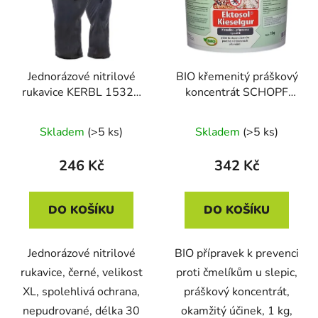
Jednorázové nitrilové
BIO křemenitý práškový
rukavice KERBL 15323
koncentrát SCHOPF
NITRILE LONG BLACK,
EKTOSOL KIESELGUR,
vel. XL, d. 30cm, tl.
1 kg
Skladem
(>5 ks)
Skladem
(>5 ks)
0,14mm, nepudrované,
černé, 50ks/bal
246 Kč
342 Kč
DO KOŠÍKU
DO KOŠÍKU
Jednorázové nitrilové
BIO přípravek k prevenci
rukavice, černé, velikost
proti čmelíkům u slepic,
XL, spolehlivá ochrana,
práškový koncentrát,
nepudrované, délka 30
okamžitý účinek, 1 kg,