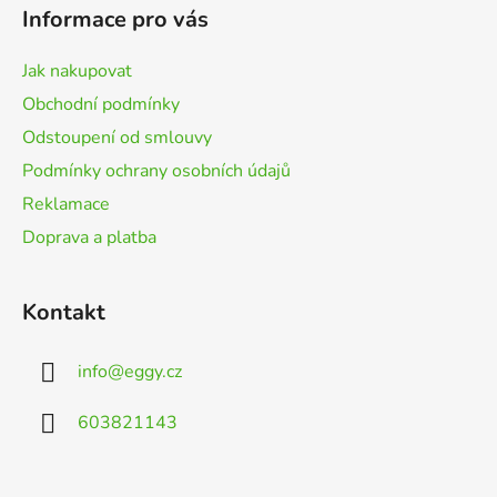
p
Informace pro vás
a
t
Jak nakupovat
í
Obchodní podmínky
Odstoupení od smlouvy
Podmínky ochrany osobních údajů
Reklamace
Doprava a platba
Kontakt
info
@
eggy.cz
603821143