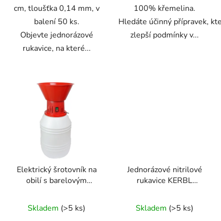
cm, tloušťka 0,14 mm, v
100% křemelina.
balení 50 ks.
Hledáte účinný přípravek, kt
Objevte jednorázové
zlepší podmínky v...
rukavice, na které...
Elektrický šrotovník na
Jednorázové nitrilové
obilí s barelovým
rukavice KERBL
zásobníkem MILL ETS -
153077 KERON
HP 1,5kW
PREMIUM PLUS, vel. L,
Skladem
(>5 ks)
Skladem
(>5 ks)
d. 30cm, tl. 0,2mm,