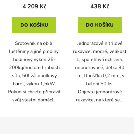
nepudrované, modré,
4 209 Kč
438 Kč
50ks/bal
DO KOŠÍKU
DO KOŠÍKU
Šrotovník na obilí,
Jednorázové nitrilové
luštěniny a jiné plodiny,
rukavice, modré, velikost
hodinový výkon 25-
L, spolehlivá ochrana,
200kg/hod dle hrubosti
nepudrované, délka 30
síta, 50l zásobníkový
cm, tloušťka 0,2 mm, v
barel, výkon 1,5kW.
balení 50 ks.
Pokud si chcete připravit
Objevte jednorázové
svůj vlastní domácí...
rukavice, na které se...
Z
á