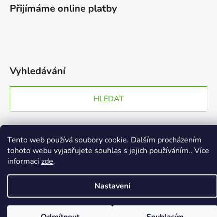
Přijímáme online platby
Vyhledávání
HLEDAT
Tento web používá soubory cookie. Dalším procházením
Vytvořil Shoptet
tohoto webu vyjadřujete souhlas s jejich používáním.. Více
Copyright 2026
EGGY.cz
. Všechna práva vyhrazena.
informací
zde
.
Nastavení