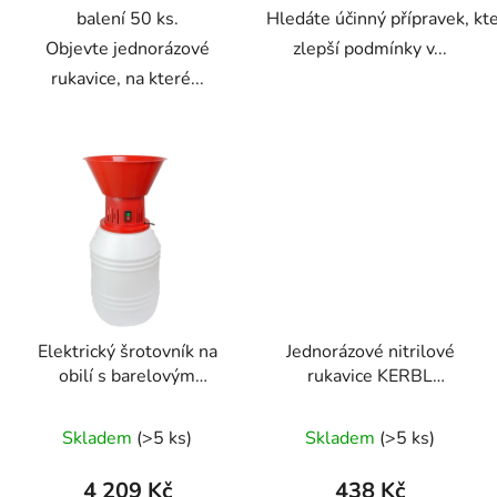
balení 50 ks.
Hledáte účinný přípravek, kt
Objevte jednorázové
zlepší podmínky v...
rukavice, na které...
Elektrický šrotovník na
Jednorázové nitrilové
obilí s barelovým
rukavice KERBL
zásobníkem MILL ETS -
153077 KERON
HP 1,5kW
PREMIUM PLUS, vel. L,
Skladem
(>5 ks)
Skladem
(>5 ks)
d. 30cm, tl. 0,2mm,
nepudrované, modré,
4 209 Kč
438 Kč