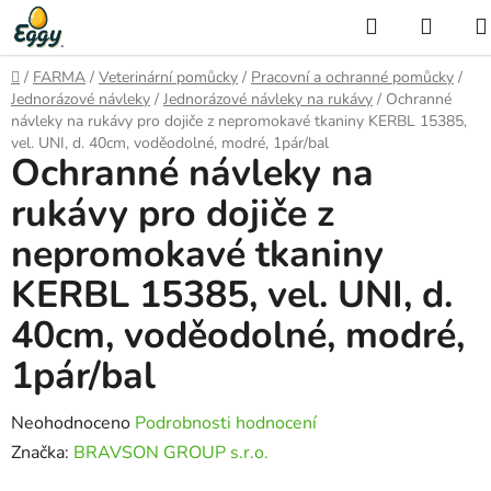
Přejít
Hledat
NÁKU
na
KOŠÍ
obsah
Domů
/
FARMA
/
Veterinární pomůcky
/
Pracovní a ochranné pomůcky
/
Jednorázové návleky
/
Jednorázové návleky na rukávy
/
Ochranné
návleky na rukávy pro dojiče z nepromokavé tkaniny KERBL 15385,
vel. UNI, d. 40cm, voděodolné, modré, 1pár/bal
Ochranné návleky na
rukávy pro dojiče z
nepromokavé tkaniny
KERBL 15385, vel. UNI, d.
40cm, voděodolné, modré,
1pár/bal
Průměrné
Neohodnoceno
Podrobnosti hodnocení
hodnocení
Značka:
BRAVSON GROUP s.r.o.
produktu