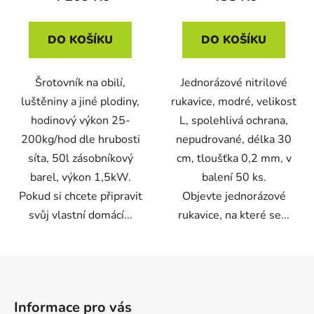
50ks/bal
DO KOŠÍKU
DO KOŠÍKU
Šrotovník na obilí,
Jednorázové nitrilové
luštěniny a jiné plodiny,
rukavice, modré, velikost
hodinový výkon 25-
L, spolehlivá ochrana,
200kg/hod dle hrubosti
nepudrované, délka 30
síta, 50l zásobníkový
cm, tloušťka 0,2 mm, v
barel, výkon 1,5kW.
balení 50 ks.
Pokud si chcete připravit
Objevte jednorázové
svůj vlastní domácí...
rukavice, na které se...
Z
á
p
Informace pro vás