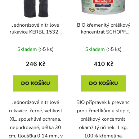
Jednorázové nitrilové
BIO křemenitý práškový
rukavice KERBL 15323
koncentrát SCHOPF
NITRILE LONG BLACK,
EKTOSOL KIESELGUR,
vel. XL, d. 30cm, tl.
1 kg
Skladem
(>5 ks)
Skladem
(>5 ks)
0,14mm, nepudrované,
černé, 50ks/bal
246 Kč
410 Kč
DO KOŠÍKU
DO KOŠÍKU
Jednorázové nitrilové
BIO přípravek k prevenci
rukavice, černé, velikost
proti čmelíkům u slepic,
XL, spolehlivá ochrana,
práškový koncentrát,
nepudrované, délka 30
okamžitý účinek, 1 kg,
cm, tloušťka 0,14 mm, v
100% křemelina.