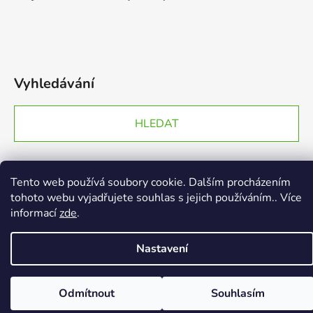
Vyhledávání
HLEDAT
Tento web používá soubory cookie. Dalším procházením
Vytvořil Shoptet
tohoto webu vyjadřujete souhlas s jejich používáním.. Více
Copyright 2026
EGGY.cz
. Všechna práva vyhrazena.
informací
zde
.
Nastavení
Odmítnout
Souhlasím