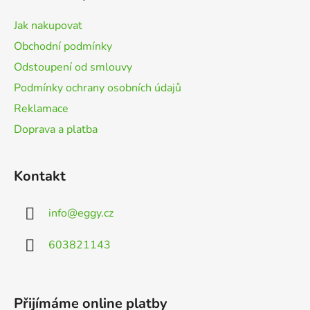
a
t
Jak nakupovat
í
Obchodní podmínky
Odstoupení od smlouvy
Podmínky ochrany osobních údajů
Reklamace
Doprava a platba
Kontakt
info
@
eggy.cz
603821143
Přijímáme online platby