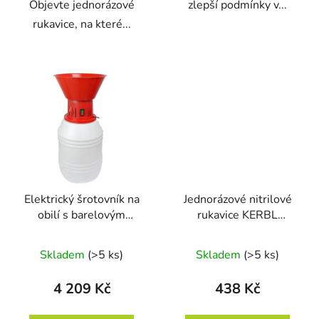
Objevte jednorázové
zlepší podmínky v...
rukavice, na které...
Elektrický šrotovník na
Jednorázové nitrilové
obilí s barelovým
rukavice KERBL
zásobníkem MILL ETS -
153077 KERON
HP 1,5kW
PREMIUM PLUS, vel. L,
Skladem
(>5 ks)
Skladem
(>5 ks)
d. 30cm, tl. 0,2mm,
nepudrované, modré,
4 209 Kč
438 Kč
50ks/bal