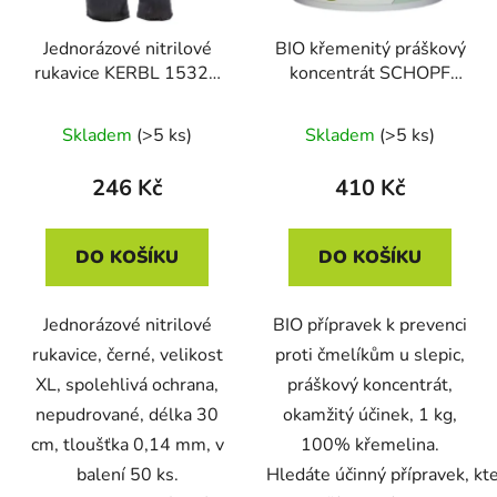
Jednorázové nitrilové
BIO křemenitý práškový
rukavice KERBL 15323
koncentrát SCHOPF
NITRILE LONG BLACK,
EKTOSOL KIESELGUR,
vel. XL, d. 30cm, tl.
1 kg
Skladem
(>5 ks)
Skladem
(>5 ks)
0,14mm, nepudrované,
černé, 50ks/bal
246 Kč
410 Kč
DO KOŠÍKU
DO KOŠÍKU
Jednorázové nitrilové
BIO přípravek k prevenci
rukavice, černé, velikost
proti čmelíkům u slepic,
XL, spolehlivá ochrana,
práškový koncentrát,
nepudrované, délka 30
okamžitý účinek, 1 kg,
cm, tloušťka 0,14 mm, v
100% křemelina.
balení 50 ks.
Hledáte účinný přípravek, kt