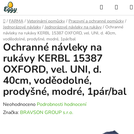
Přejít
Hledat
NÁKU
na
KOŠÍ
obsah
Domů
/
FARMA
/
Veterinární pomůcky
/
Pracovní a ochranné pomůcky
/
Jednorázové návleky
/
Jednorázové návleky na rukávy
/
Ochranné
návleky na rukávy KERBL 15387 OXFORD, vel. UNI, d. 40cm,
voděodolné, prodyšné, modré, 1pár/bal
Ochranné návleky na
rukávy KERBL 15387
OXFORD, vel. UNI, d.
40cm, voděodolné,
prodyšné, modré, 1pár/bal
Průměrné
Neohodnoceno
Podrobnosti hodnocení
hodnocení
Značka:
BRAVSON GROUP s.r.o.
produktu
je