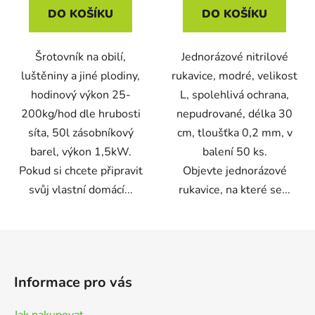
DO KOŠÍKU
DO KOŠÍKU
Šrotovník na obilí,
Jednorázové nitrilové
luštěniny a jiné plodiny,
rukavice, modré, velikost
hodinový výkon 25-
L, spolehlivá ochrana,
200kg/hod dle hrubosti
nepudrované, délka 30
síta, 50l zásobníkový
cm, tloušťka 0,2 mm, v
barel, výkon 1,5kW.
balení 50 ks.
Pokud si chcete připravit
Objevte jednorázové
svůj vlastní domácí...
rukavice, na které se...
Z
á
p
Informace pro vás
a
t
Jak nakupovat