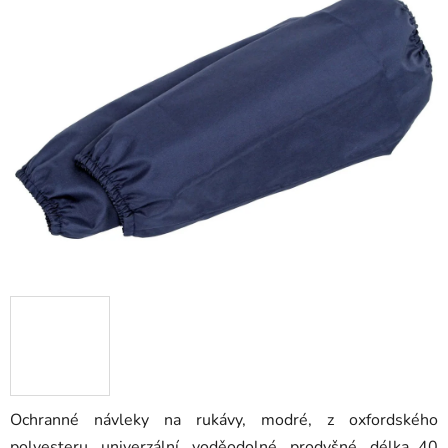
0,0
z
5
hvězdiček.
Ochranné návleky na rukávy, modré, z oxfordského
polyesteru, univerzální, voděodolné, prodyšné, délka 40