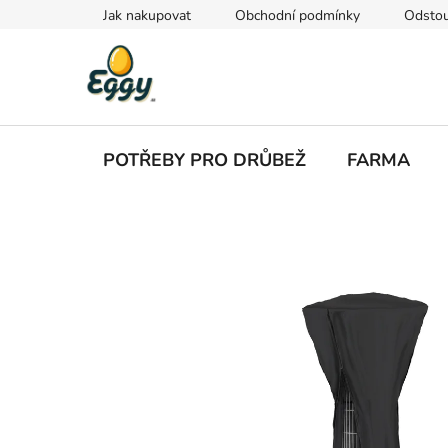
Přejít
Jak nakupovat
Obchodní podmínky
Odstou
na
obsah
POTŘEBY PRO DRŮBEŽ
FARMA