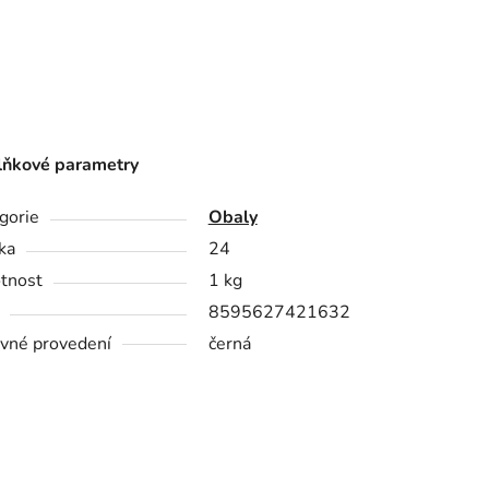
ňkové parametry
gorie
Obaly
ka
24
tnost
1 kg
8595627421632
vné provedení
černá