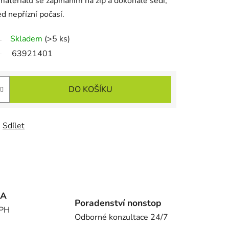
teriálu se zapínáním na zip a dokonale sedí,
d nepřízní počasí.
Skladem
(>5 ks)
63921401
DO KOŠÍKU
Sdílet
MA
Poradenství nonstop
DPH
Odborné konzultace 24/7