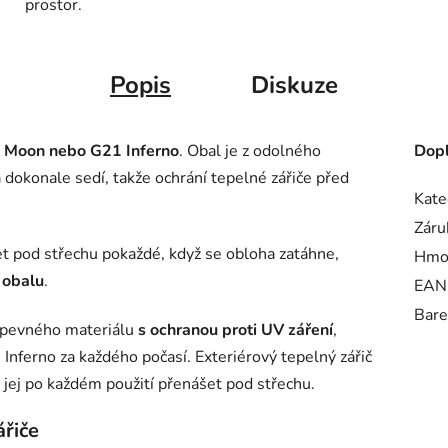
prostor.
Popis
Diskuze
1 Moon nebo G21 Inferno
. Obal je z odolného
Dopl
 dokonale sedí, takže ochrání tepelné zářiče před
Kate
Záru
t pod střechu pokaždé, když se obloha zatáhne,
Hmo
 obalu
.
EAN
Bare
o pevného materiálu
s ochranou proti UV záření
,
nferno za každého počasí. Exteriérový tepelný zářič
jej po každém použití přenášet pod střechu.
ářiče