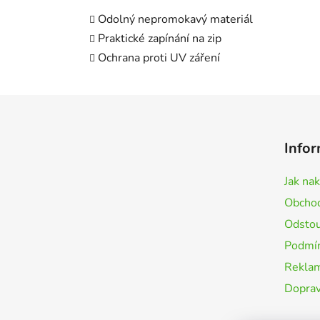
Odolný nepromokavý materiál
Praktické zapínání na zip
Ochrana proti UV záření
Z
á
Infor
p
a
Jak na
t
Obchod
í
Odstou
Podmín
Rekla
Doprav