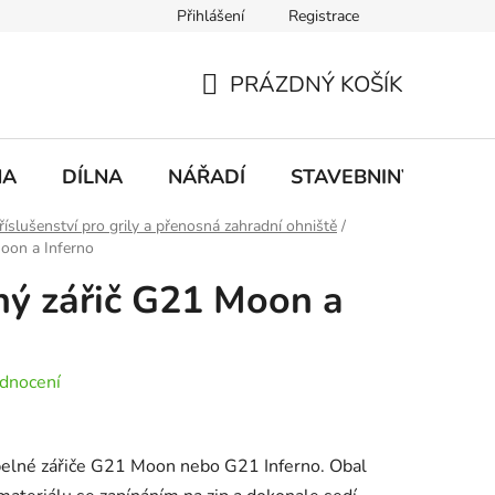
Přihlášení
Registrace
mace
Doprava a platba
PRÁZDNÝ KOŠÍK
NÁKUPNÍ
KOŠÍK
NA
DÍLNA
NÁŘADÍ
STAVEBNINY
DO
říslušenství pro grily a přenosná zahradní ohniště
/
Moon a Inferno
ný zářič G21 Moon a
dnocení
epelné zářiče G21 Moon nebo G21 Inferno. Obal