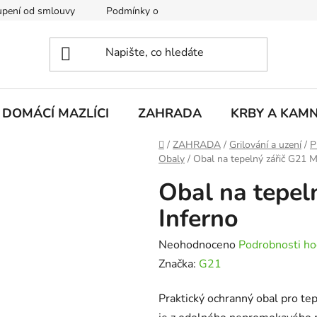
pení od smlouvy
Podmínky ochrany osobních údajů
Rekla
DOMÁCÍ MAZLÍCI
ZAHRADA
KRBY A KAM
Domů
/
ZAHRADA
/
Grilování a uzení
/
P
Obaly
/
Obal na tepelný zářič G21 
Obal na tepel
Inferno
Průměrné
Neohodnoceno
Podrobnosti ho
hodnocení
Značka:
G21
produktu
Praktický ochranný obal pro t
je