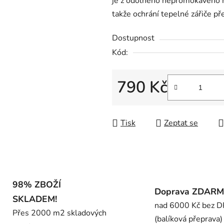
je z odolného nepromokavého ma
0,0
takže ochrání tepelné zářiče pře
z
5
Dostupnost
hvězdiček.
Kód:
790 Kč
Měrná cena:
Tisk
Zeptat se
98% ZBOŽÍ
Doprava ZDAR
SKLADEM!
nad 6000 Kč bez 
Přes 2000 m2 skladových
(balíková přeprava)