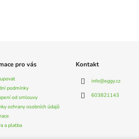
mace pro vás
Kontakt
kupovat
info
@
eggy.cz
ní podmínky
603821143
pení od smlouvy
ky ochrany osobních údajů
mace
a a platba