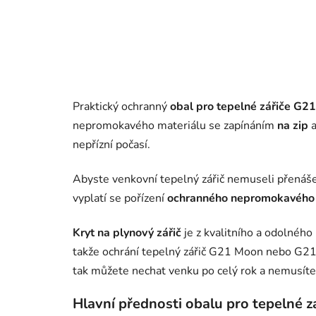
Praktický ochranný
obal pro tepelné zářiče G2
nepromokavého materiálu se zapínáním
na zip
a
nepřízní počasí.
Abyste venkovní tepelný zářič nemuseli přenáše
vyplatí se pořízení
ochranného nepromokavého
Kryt na plynový zářič
je z kvalitního a odolnéh
takže ochrání tepelný zářič G21 Moon nebo G21 I
tak můžete nechat venku po celý rok a nemusíte 
Hlavní přednosti obalu pro tepelné z