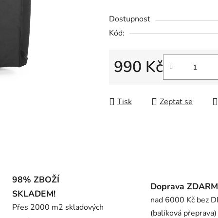
5
Dostupnost
hvězdiček.
Kód:
990 Kč
Měrná cena:
Tisk
Zeptat se
98% ZBOŽÍ
Doprava ZDAR
SKLADEM!
nad 6000 Kč bez 
Přes 2000 m2 skladových
(balíková přeprava)