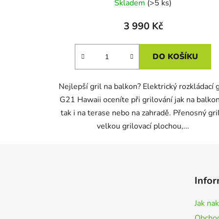
Skladem
(>5 ks)
3 990 Kč
DO KOŠÍKU
Nejlepší gril na balkon? Elektrický rozkládací g
G21 Hawaii oceníte při grilování jak na balko
tak i na terase nebo na zahradě. Přenosný gril
velkou grilovací plochou,...
Z
á
Infor
p
a
Jak na
t
Obchod