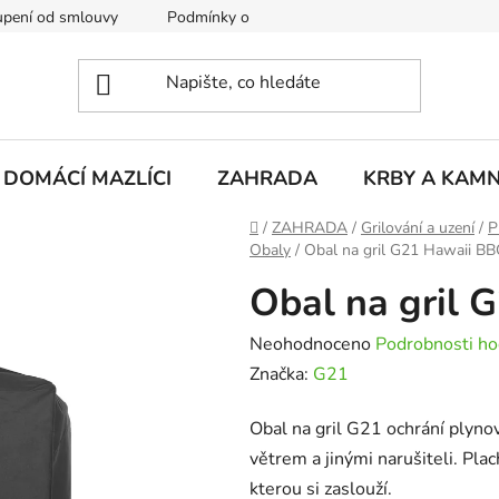
pení od smlouvy
Podmínky ochrany osobních údajů
Rekla
DOMÁCÍ MAZLÍCI
ZAHRADA
KRBY A KAM
Domů
/
ZAHRADA
/
Grilování a uzení
/
P
Obaly
/
Obal na gril G21 Hawaii B
Obal na gril 
Průměrné
Neohodnoceno
Podrobnosti ho
hodnocení
Značka:
G21
produktu
Obal na gril G21 ochrání plyn
je
větrem a jinými narušiteli. Plac
0,0
kterou si zaslouží.
z