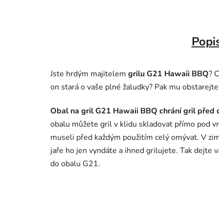
Popi
Jste hrdým majitelem
grilu G21 Hawaii BBQ
? C
on stará o vaše plné žaludky? Pak mu obstarejte
Obal na gril G21 Hawaii BBQ chrání gril před
obalu můžete gril v klidu skladovat přímo pod v
museli před každým použitím celý omývat. V zimn
jaře ho jen vyndáte a ihned grilujete. Tak dejte 
do obalu G21.