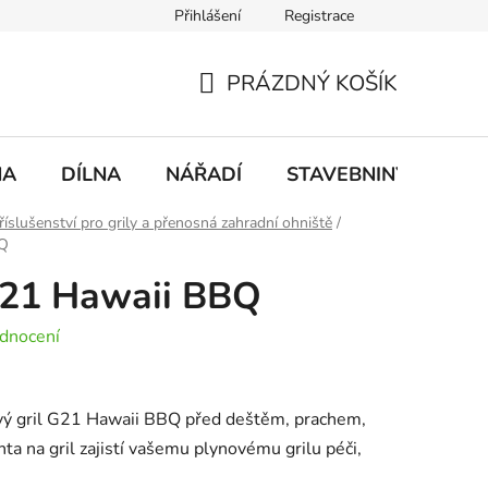
Přihlášení
Registrace
mace
Doprava a platba
PRÁZDNÝ KOŠÍK
NÁKUPNÍ
KOŠÍK
NA
DÍLNA
NÁŘADÍ
STAVEBNINY
DO
říslušenství pro grily a přenosná zahradní ohniště
/
BQ
G21 Hawaii BBQ
dnocení
ový gril G21 Hawaii BBQ před deštěm, prachem,
hta na gril zajistí vašemu plynovému grilu péči,