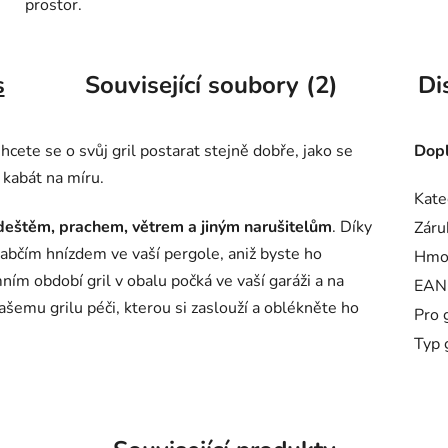
prostor.
s
Související soubory (2)
Di
hcete se o svůj gril postarat stejně dobře, jako se
Dopl
 kabát na míru.
Kate
 deštěm, prachem, větrem a jiným narušitelům
. Díky
Záru
rabčím hnízdem ve vaší pergole, aniž byste ho
Hmo
ím období gril v obalu počká ve vaší garáži a na
EAN
vašemu grilu péči, kterou si zaslouží a oblékněte ho
Pro g
Typ 