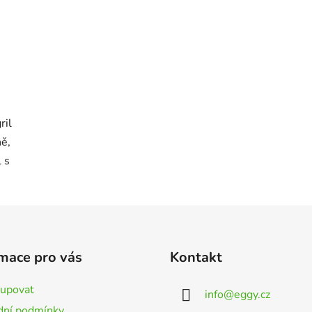
ril
ně,
 s
mace pro vás
Kontakt
kupovat
info
@
eggy.cz
ní podmínky