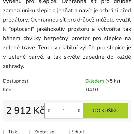
výběhu pro slepice. Ochranná síť pro drůbež
zamezí úniku slepic a jehňat a navíc je ochrání před
predátory. Ochrannou síť pro drůbež můžete využít
k "oplocení" jakéhokoliv prostoru a vytvoříte tak
během chvilky bezpečný prostor pro slepice na
zelené trávě. Tento variabilní výběh pro slepice je
v zelené barvě, a tak skvěle zapadne do každé
zahrady.
Dostupnost
Skladem
(>5 ks)
Kód:
0410
2 912 Kč
DO KOŠÍKU
Měrná cena:
Tisk
Zeptat se
Sdílet