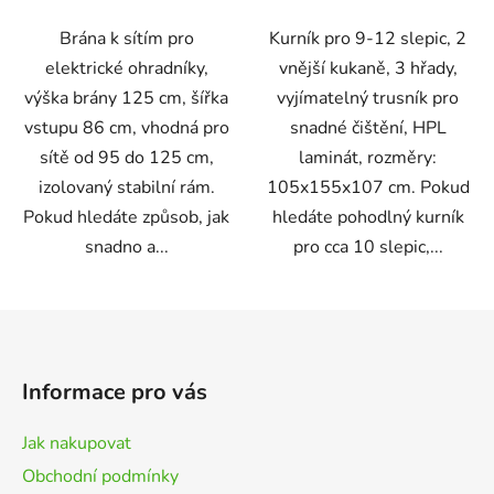
Brána k sítím pro
Kurník pro 9-12 slepic, 2
elektrické ohradníky,
vnější kukaně, 3 hřady,
výška brány 125 cm, šířka
vyjímatelný trusník pro
vstupu 86 cm, vhodná pro
snadné čištění, HPL
sítě od 95 do 125 cm,
laminát, rozměry:
izolovaný stabilní rám.
105x155x107 cm. Pokud
Pokud hledáte způsob, jak
hledáte pohodlný kurník
snadno a...
pro cca 10 slepic,...
Z
á
p
Informace pro vás
a
t
Jak nakupovat
í
Obchodní podmínky