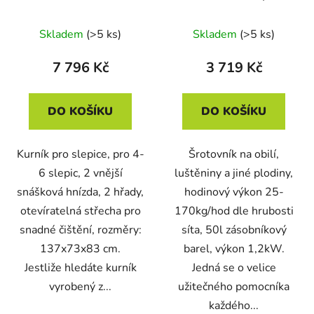
zásobníkem MILL ETM -
HP 1,2kW
Skladem
(>5 ks)
Skladem
(>5 ks)
7 796 Kč
3 719 Kč
DO KOŠÍKU
DO KOŠÍKU
Kurník pro slepice, pro 4-
Šrotovník na obilí,
6 slepic, 2 vnější
luštěniny a jiné plodiny,
snášková hnízda, 2 hřady,
hodinový výkon 25-
otevíratelná střecha pro
170kg/hod dle hrubosti
snadné čištění, rozměry:
síta, 50l zásobníkový
137x73x83 cm.
barel, výkon 1,2kW.
Jestliže hledáte kurník
Jedná se o velice
vyrobený z...
užitečného pomocníka
každého...