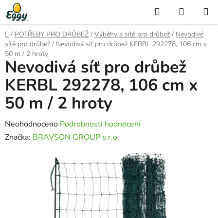
Přejít
Hledat
NÁKUP
na
KOŠÍK
obsah
Domů
/
POTŘEBY PRO DRŮBEŽ
/
Výběhy a sítě pro drůbež
/
Nevodivé
sítě pro drůbež
/
Nevodivá síť pro drůbež KERBL 292278, 106 cm x
50 m / 2 hroty
Nevodivá síť pro drůbež
KERBL 292278, 106 cm x
50 m / 2 hroty
Průměrné
Neohodnoceno
Podrobnosti hodnocení
hodnocení
Značka:
BRAVSON GROUP s.r.o.
produktu
je
0,0
z
5
hvězdiček.