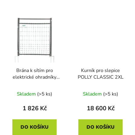
Brána k sítím pro
Kurník pro slepice
elektrické ohradníky
POLLY CLASSIC 2XL
KERBL 446518, 95-
125 cm
Skladem
(>5 ks)
Skladem
(>5 ks)
1 826 Kč
18 600 Kč
DO KOŠÍKU
DO KOŠÍKU