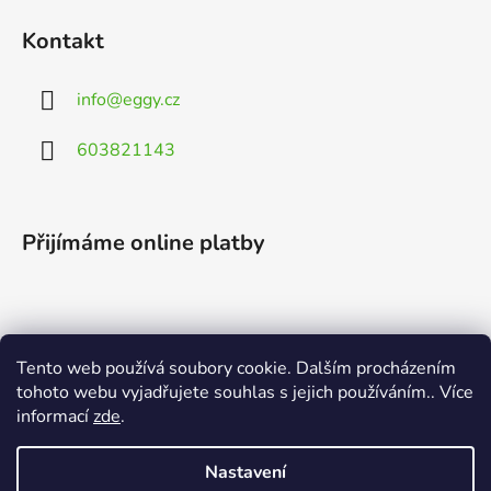
Kontakt
info
@
eggy.cz
603821143
Přijímáme online platby
Tento web používá soubory cookie. Dalším procházením
Vyhledávání
tohoto webu vyjadřujete souhlas s jejich používáním.. Více
informací
zde
.
HLEDAT
Nastavení