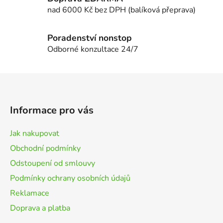
y
nad 6000 Kč bez DPH (balíková přeprava)
v
ý
p
Poradenství nonstop
i
Odborné konzultace 24/7
s
u
Z
á
p
Informace pro vás
a
t
Jak nakupovat
í
Obchodní podmínky
Odstoupení od smlouvy
Podmínky ochrany osobních údajů
Reklamace
Doprava a platba