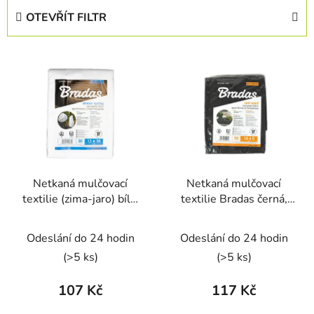
e
OTEVŘÍT FILTR
n
í
V
p
ý
r
p
o
i
d
s
u
p
k
r
t
Netkaná mulčovací
Netkaná mulčovací
o
ů
textilie (zima-jaro) bílá,
textilie Bradas černá,
d
1,1 x 10 m
1,6 x 5 m, 50 g/m2
u
Odeslání do 24 hodin
Odeslání do 24 hodin
k
t
(>5 ks)
(>5 ks)
ů
107 Kč
117 Kč