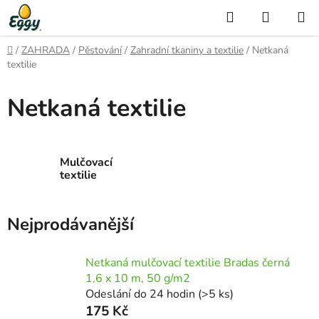
Přejít
Hledat
NÁKUP
na
KOŠÍK
obsah
Domů
/
ZAHRADA
/
Pěstování
/
Zahradní tkaniny a textilie
/
Netkaná
textilie
Netkaná textilie
Mulčovací
textilie
Nejprodávanější
Netkaná mulčovací textilie Bradas černá
1,6 x 10 m, 50 g/m2
Odeslání do 24 hodin
(>5 ks)
175 Kč