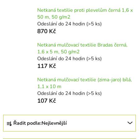
Netkaná textilie proti plevelům černá 1,6 x
50 m, 50 g/m2
Odeslání do 24 hodin
(>5 ks)
870 Kč
Netkaná mulčovací textilie Bradas černá,
1,6 x 5 m, 50 g/m2
Odeslání do 24 hodin
(>5 ks)
117 Kč
Netkaná mulčovací textilie (zima-jaro) bílá,
1,1 x 10 m
Odeslání do 24 hodin
(>5 ks)
107 Kč
Ř
Řadit podle:
Nejlevnější
a
z