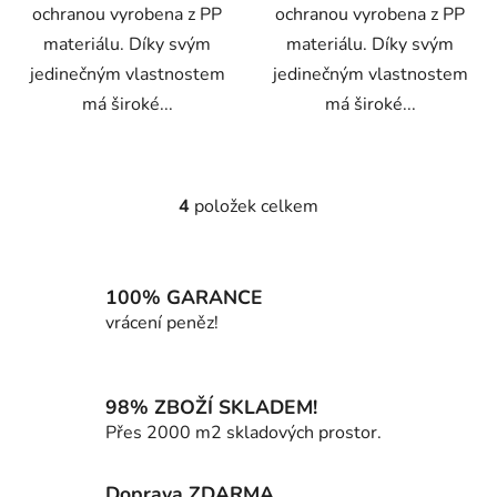
ochranou vyrobena z PP
ochranou vyrobena z PP
materiálu. Díky svým
materiálu. Díky svým
jedinečným vlastnostem
jedinečným vlastnostem
má široké...
má široké...
4
položek celkem
O
v
l
á
100% GARANCE
d
vrácení peněz!
a
c
í
98% ZBOŽÍ SKLADEM!
p
Přes 2000 m2 skladových prostor.
r
v
k
Doprava ZDARMA