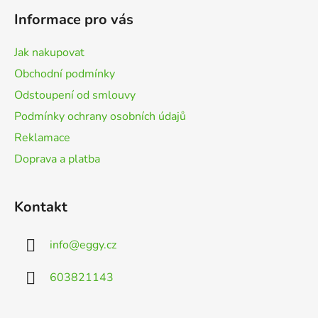
p
Informace pro vás
a
t
Jak nakupovat
í
Obchodní podmínky
Odstoupení od smlouvy
Podmínky ochrany osobních údajů
Reklamace
Doprava a platba
Kontakt
info
@
eggy.cz
603821143