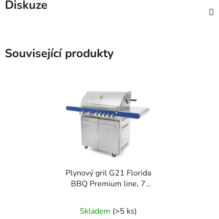
Diskuze
Související produkty
Plynový gril G21 Florida
BBQ Premium line, 7
hořáků + zdarma
redukční ventil
Skladem
(>5 ks)