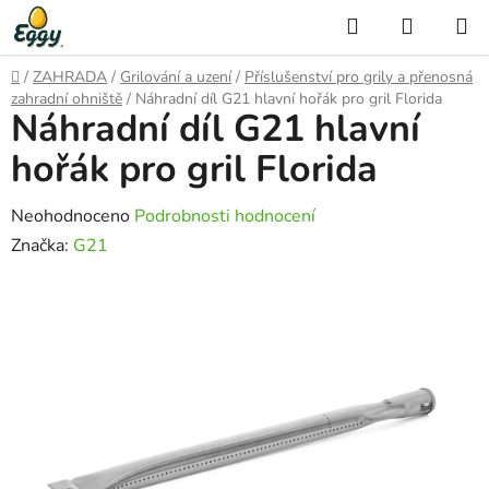
Přejít
Hledat
NÁKUP
na
KOŠÍK
obsah
Domů
/
ZAHRADA
/
Grilování a uzení
/
Příslušenství pro grily a přenosná
zahradní ohniště
/
Náhradní díl G21 hlavní hořák pro gril Florida
Náhradní díl G21 hlavní
hořák pro gril Florida
Průměrné
Neohodnoceno
Podrobnosti hodnocení
hodnocení
Značka:
G21
produktu
je
0,0
z
5
hvězdiček.