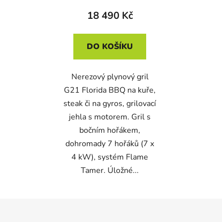
18 490 Kč
DO KOŠÍKU
Nerezový plynový gril
G21 Florida BBQ na kuře,
steak či na gyros, grilovací
jehla s motorem. Gril s
bočním hořákem,
dohromady 7 hořáků (7 x
4 kW), systém Flame
Tamer. Úložné...
Z
á