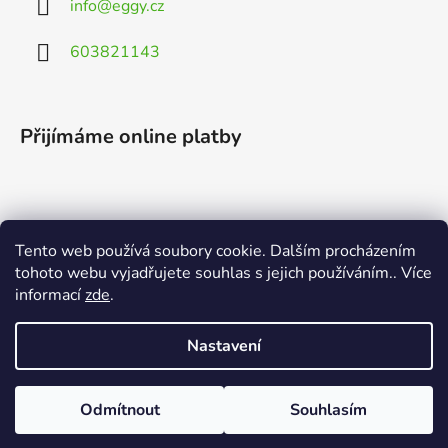
info
@
eggy.cz
603821143
Přijímáme online platby
Tento web používá soubory cookie. Dalším procházením
Vyhledávání
tohoto webu vyjadřujete souhlas s jejich používáním.. Více
informací
zde
.
HLEDAT
Nastavení
Odmítnout
Souhlasím
Vytvořil Shoptet
Copyright 2026
EGGY.cz
. Všechna práva vyhrazena.