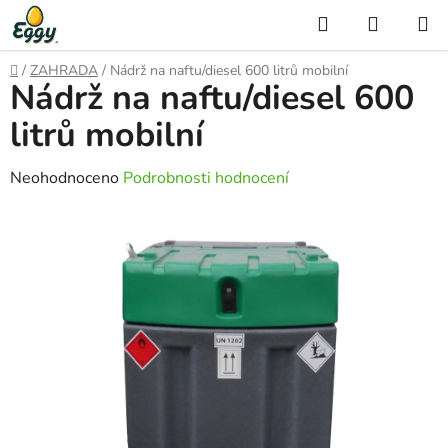
Přejít
Hledat
NÁKUP
na
KOŠÍK
obsah
Domů
/
ZAHRADA
/
Nádrž na naftu/diesel 600 litrů mobilní
Nádrž na naftu/diesel 600
litrů mobilní
Průměrné
Neohodnoceno
Podrobnosti hodnocení
hodnocení
produktu
je
0,0
z
5
hvězdiček.