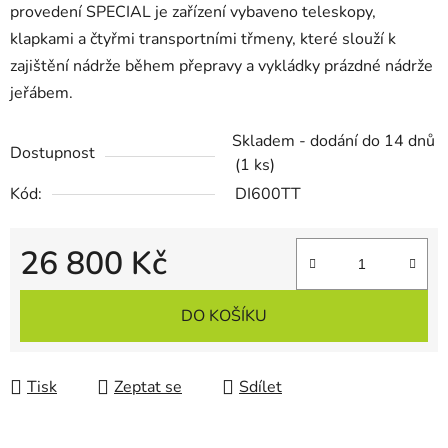
provedení SPECIAL je zařízení vybaveno teleskopy,
klapkami a čtyřmi transportními třmeny, které slouží k
zajištění nádrže během přepravy a vykládky prázdné nádrže
jeřábem.
Skladem - dodání do 14 dnů
Dostupnost
(1 ks)
Kód:
DI600TT
26 800 Kč
Měrná cena:
DO KOŠÍKU
Tisk
Zeptat se
Sdílet