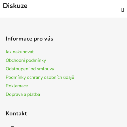
Diskuze
Z
á
p
Informace pro vás
a
t
Jak nakupovat
í
Obchodní podmínky
Odstoupení od smlouvy
Podmínky ochrany osobních údajů
Reklamace
Doprava a platba
Kontakt