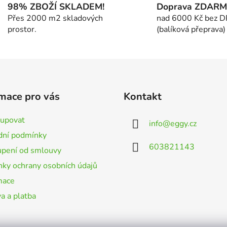
á
98% ZBOŽÍ SKLADEM!
Doprava ZDAR
d
Přes 2000 m2 skladových
nad 6000 Kč bez 
a
prostor.
(balíková přeprava)
c
í
p
r
v
k
mace pro vás
Kontakt
y
v
kupovat
info
@
eggy.cz
ý
ní podmínky
p
603821143
i
pení od smlouvy
s
ky ochrany osobních údajů
u
mace
a a platba