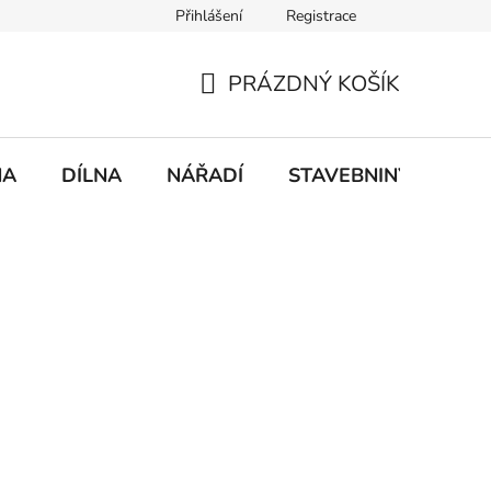
Přihlášení
Registrace
mace
Doprava a platba
PRÁZDNÝ KOŠÍK
NÁKUPNÍ
KOŠÍK
NA
DÍLNA
NÁŘADÍ
STAVEBNINY
DO