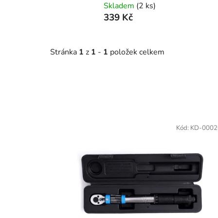
Skladem
(2 ks)
339 Kč
Stránka
1
z
1
-
1
položek celkem
V
ý
Kód:
KD-0002
p
i
s
p
r
o