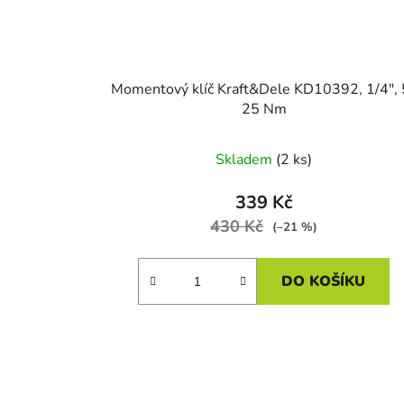
d
u
k
t
Momentový klíč Kraft&Dele KD10392, 1/4", 
ů
25 Nm
Skladem
(2 ks)
339 Kč
430 Kč
(–21 %)
DO KOŠÍKU