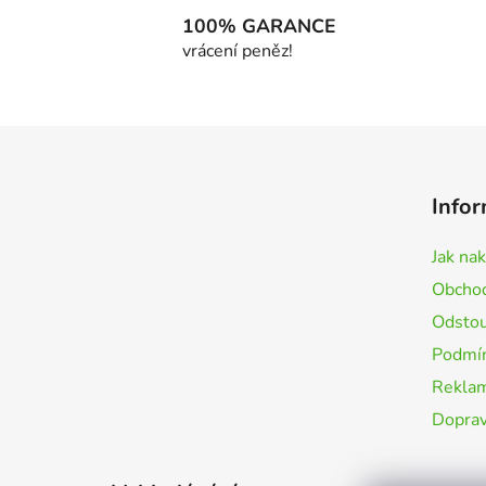
100% GARANCE
vrácení peněz!
Z
á
Infor
p
a
Jak na
t
Obchod
í
Odstou
Podmín
Rekla
Doprav