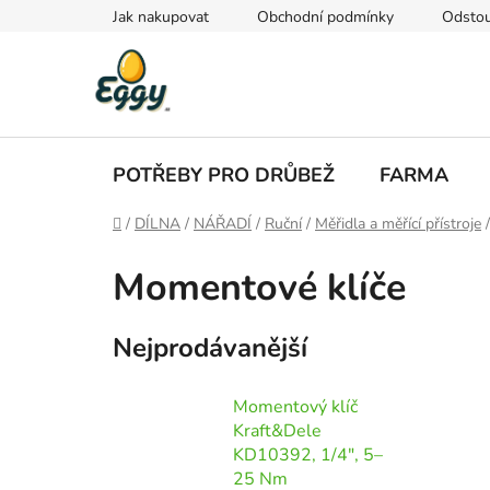
Přejít
Jak nakupovat
Obchodní podmínky
Odstou
na
obsah
POTŘEBY PRO DRŮBEŽ
FARMA
Domů
/
DÍLNA
/
NÁŘADÍ
/
Ruční
/
Měřidla a měřící přístroje
/
Momentové klíče
Nejprodávanější
Momentový klíč
Kraft&Dele
KD10392, 1/4", 5–
25 Nm