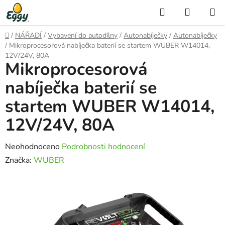
Přejít
Hledat
NÁKUP
na
KOŠÍK
obsah
Domů
/
NÁŘADÍ
/
Vybavení do autodílny
/
Autonabíječky
/
Autonabíječky
/
Mikroprocesorová nabíječka baterií se startem WUBER W14014,
12V/24V, 80A
Mikroprocesorová
nabíječka baterií se
startem WUBER W14014,
12V/24V, 80A
Průměrné
Neohodnoceno
Podrobnosti hodnocení
hodnocení
Značka:
WUBER
produktu
je
0,0
z