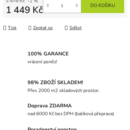
1 476 Kč
–1 %
DO KOŠÍKU
1 449 Kč
Měrná cena:
Tisk
Zeptat se
Sdílet
100% GARANCE
vrácení peněz!
98% ZBOŽÍ SKLADEM!
Přes 2000 m2 skladových prostor.
Doprava ZDARMA
nad 6000 Kč bez DPH (balíková přeprava)
Poradenství nonstop