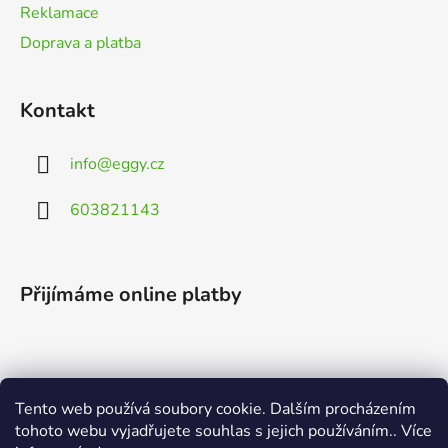
Reklamace
Doprava a platba
Kontakt
info
@
eggy.cz
603821143
Přijímáme online platby
Tento web používá soubory cookie. Dalším procházením
Vyhledávání
tohoto webu vyjadřujete souhlas s jejich používáním.. Více