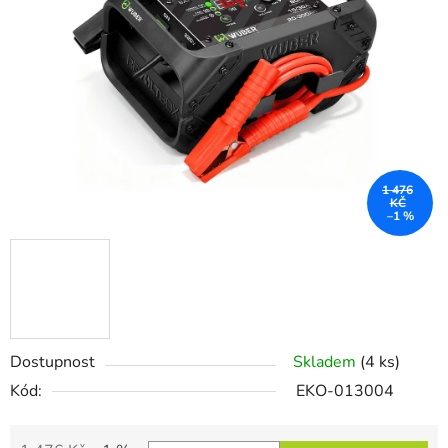
5
hvězdiček.
1 476
KČ
–1 %
Dostupnost
Skladem
(4 ks)
Kód:
EKO-013004