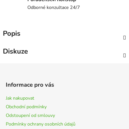
Odborné konzultace 24/7
Popis
Diskuze
Z
á
p
Informace pro vás
a
t
Jak nakupovat
í
Obchodní podmínky
Odstoupení od smlouvy
Podmínky ochrany osobních údajů