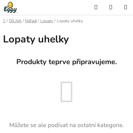
Přejít
Hledat
NÁKUP
na
KOŠÍK
obsah
Domů
/
DÍLNA
/
Nářadí
/
Lopaty
/
Lopaty uhelky
Lopaty uhelky
Produkty teprve připravujeme.
Můžete se ale podívat na ostatní kategorie.