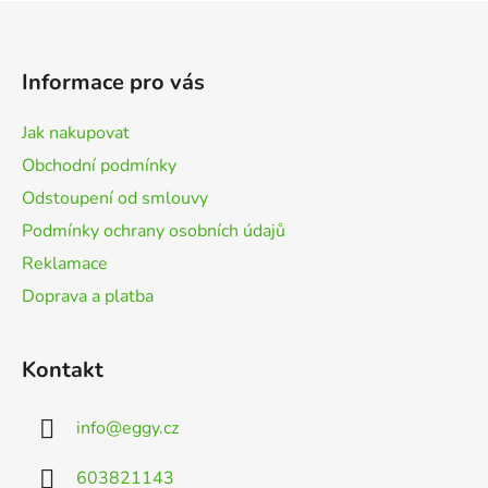
Z
á
p
Informace pro vás
a
t
Jak nakupovat
í
Obchodní podmínky
Odstoupení od smlouvy
Podmínky ochrany osobních údajů
Reklamace
Doprava a platba
Kontakt
info
@
eggy.cz
603821143