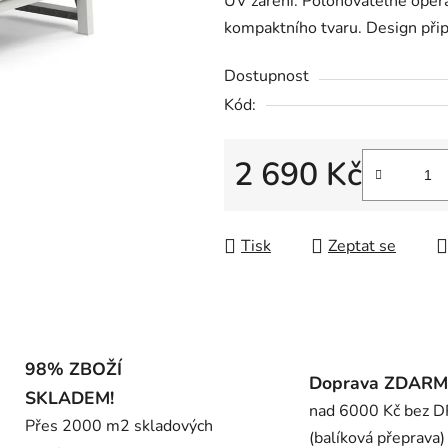
UV záření. Polohovatelné opěra
0,0
kompaktního tvaru. Design připo
z
5
Dostupnost
hvězdiček.
Kód:
2 690 Kč
Měrná cena:
Tisk
Zeptat se
98% ZBOŽÍ
Doprava ZDAR
SKLADEM!
nad 6000 Kč bez 
Přes 2000 m2 skladových
(balíková přeprava)