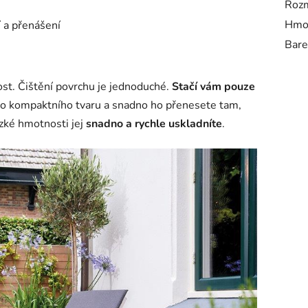
Rozm
Hmot
 a přenášení
Bare
ost. Čištění povrchu je jednoduché.
Stačí vám pouze
o kompaktního tvaru a snadno ho přenesete tam,
ízké hmotnosti jej
snadno a rychle uskladníte
.