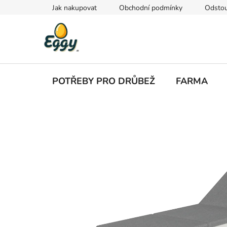
Přejít
Jak nakupovat
Obchodní podmínky
Odstou
na
obsah
POTŘEBY PRO DRŮBEŽ
FARMA