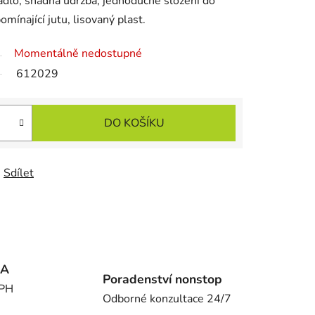
dlo, snadná údržba, jednoduché složení do
mínající jutu, lisovaný plast.
Momentálně nedostupné
612029
DO KOŠÍKU
Sdílet
MA
Poradenství nonstop
DPH
Odborné konzultace 24/7