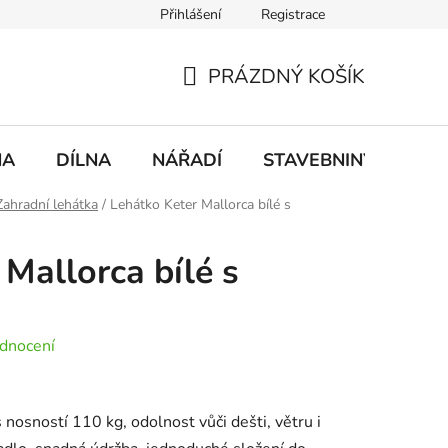
Přihlášení
Registrace
mace
Doprava a platba
PRÁZDNÝ KOŠÍK
NÁKUPNÍ
KOŠÍK
NA
DÍLNA
NÁŘADÍ
STAVEBNINY
DO
Zahradní lehátka
/
Lehátko Keter Mallorca bílé s
Mallorca bílé s
dnocení
 nosností 110 kg, odolnost vůči dešti, větru i