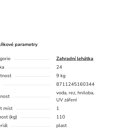
ňkové parametry
gorie
Zahradní lehátka
ka
24
tnost
9 kg
8711245160344
voda, rez, hniloba,
nost
UV záření
t míst
1
ost (kg)
110
riál
plast