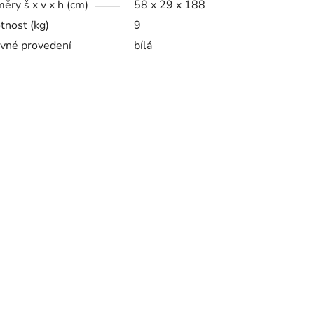
ěry š x v x h (cm)
58 x 29 x 188
nost (kg)
9
vné provedení
bílá