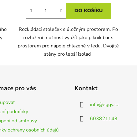
DO KOŠÍKU
ího
Rozkládací stoleček s úložným prostorem. Po
by
rozložení možnost využít jako piknik bar s
prostorem pro nápoje chlazené v ledu. Dvojité
stěny pro lepší izolaci.
mace pro vás
Kontakt
kupovat
info
@
eggy.cz
ní podmínky
603821143
pení od smlouvy
ky ochrany osobních údajů