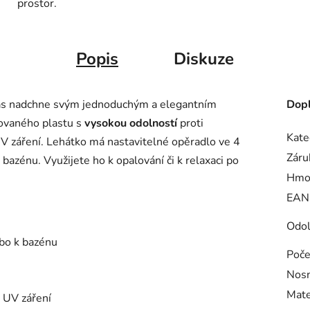
prostor.
Popis
Diskuze
vás nadchne svým jednoduchým a elegantním
Dopl
sovaného plastu s
vysokou odolností
proti
Kate
V záření. Lehátko má nastavitelné opěradlo ve 4
Záru
bazénu. Využijete ho k opalování či k relaxaci po
Hmo
EAN
Odol
ebo k bazénu
Poče
Nosn
Mate
a UV záření