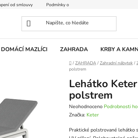
pení od smlouvy
Podmínky ochrany osobních údajů
Rekla
DOMÁCÍ MAZLÍCI
ZAHRADA
KRBY A KAM
Domů
/
ZAHRADA
/
Zahradní nábytek
/
polstrem
Lehátko Keter 
polstrem
Průměrné
Neohodnoceno
Podrobnosti ho
hodnocení
Značka:
Keter
produktu
Praktické polstrované lehátko s
je