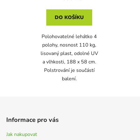
DO KOŠÍKU
Polohovatelné lehátko 4
polohy, nosnost 110 kg,
lisovaný plast, odolné UV
a vlhkosti, 188 x 58 cm.
Polstrování je součástí
balení.
Z
á
p
Informace pro vás
a
t
Jak nakupovat