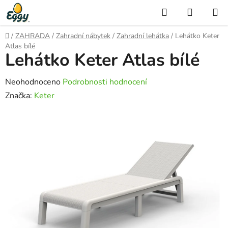
Přejít
Hledat
NÁKUP
na
KOŠÍK
obsah
Domů
/
ZAHRADA
/
Zahradní nábytek
/
Zahradní lehátka
/
Lehátko Keter
Atlas bílé
Lehátko Keter Atlas bílé
Průměrné
Neohodnoceno
Podrobnosti hodnocení
hodnocení
Značka:
Keter
produktu
je
0,0
z
5
hvězdiček.