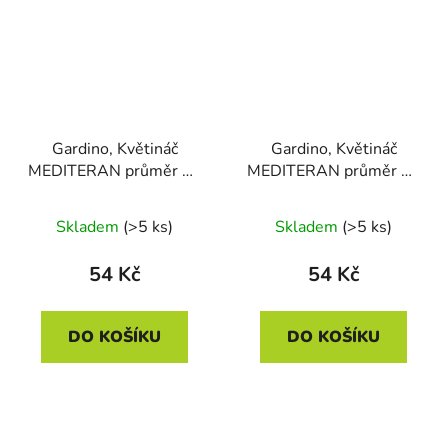
Gardino, Květináč
Gardino, Květináč
MEDITERAN průměr 20
MEDITERAN průměr 20
cm s podmiskou, mocca
cm s podmiskou,
terakota
Skladem
(>5 ks)
Skladem
(>5 ks)
54 Kč
54 Kč
DO KOŠÍKU
DO KOŠÍKU