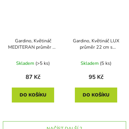
Gardino, Květináč
Gardino, Květináč LUX
MEDITERAN průměr 25
průměr 22 cm s
cm s podmiskou,
podmiskou, červený
terakota
Skladem
(>5 ks)
Skladem
(5 ks)
87 Kč
95 Kč
DO KOŠÍKU
DO KOŠÍKU
NAČÍST DALŠÍ 2