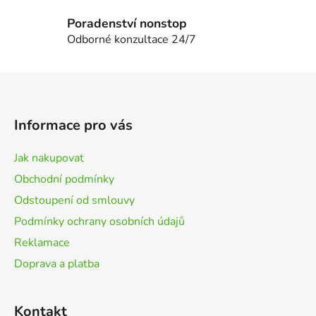
u
Poradenství nonstop
Odborné konzultace 24/7
Z
á
p
Informace pro vás
a
t
Jak nakupovat
í
Obchodní podmínky
Odstoupení od smlouvy
Podmínky ochrany osobních údajů
Reklamace
Doprava a platba
Kontakt