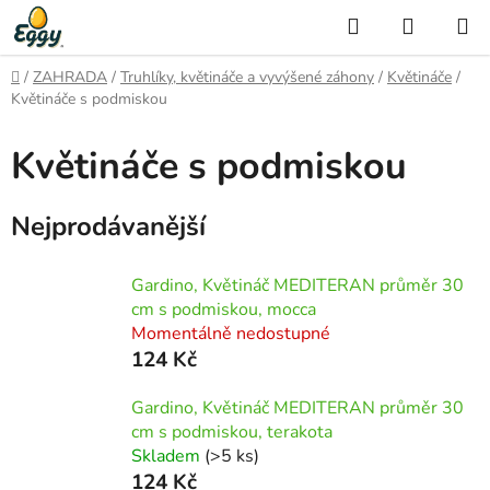
Přejít
Hledat
NÁKUP
na
KOŠÍK
obsah
Domů
/
ZAHRADA
/
Truhlíky, květináče a vyvýšené záhony
/
Květináče
/
Květináče s podmiskou
Květináče s podmiskou
Nejprodávanější
Gardino, Květináč MEDITERAN průměr 30
cm s podmiskou, mocca
Momentálně nedostupné
124 Kč
Gardino, Květináč MEDITERAN průměr 30
cm s podmiskou, terakota
Skladem
(>5 ks)
124 Kč