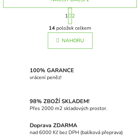
S
1
t
2
r
O
á
14
položek celkem
v
n
l
k
NAHORU
á
o
d
v
a
á
c
n
í
100% GARANCE
í
p
vrácení peněz!
r
v
k
98% ZBOŽÍ SKLADEM!
y
Přes 2000 m2 skladových prostor.
v
ý
Doprava ZDARMA
p
i
nad 6000 Kč bez DPH (balíková přeprava)
s