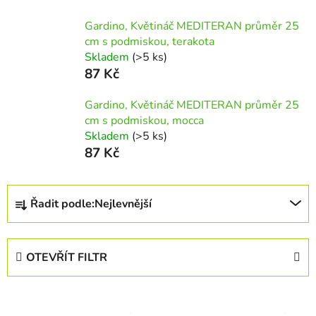
Gardino, Květináč MEDITERAN průměr 25
cm s podmiskou, terakota
Skladem
(>5 ks)
87 Kč
Gardino, Květináč MEDITERAN průměr 25
cm s podmiskou, mocca
Skladem
(>5 ks)
87 Kč
Ř
Řadit podle:
Nejlevnější
a
z
e
OTEVŘÍT FILTR
n
í
V
p