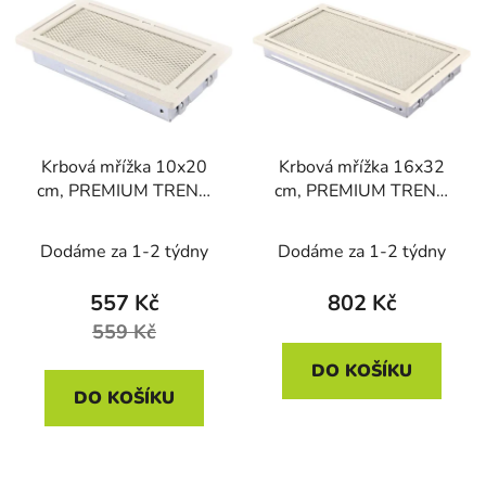
ý
r
p
o
i
d
s
u
p
k
r
t
Krbová mřížka 10x20
Krbová mřížka 16x32
o
ů
cm, PREMIUM TREND
cm, PREMIUM TREND
d
krémový brokát
krémový brokát
u
Dodáme za 1-2 týdny
Dodáme za 1-2 týdny
k
t
557 Kč
802 Kč
ů
559 Kč
DO KOŠÍKU
DO KOŠÍKU