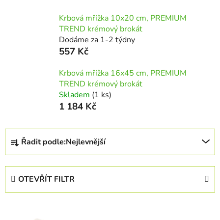
Krbová mřížka 10x20 cm, PREMIUM
TREND krémový brokát
Dodáme za 1-2 týdny
557 Kč
Krbová mřížka 16x45 cm, PREMIUM
TREND krémový brokát
Skladem
(1 ks)
1 184 Kč
Ř
Řadit podle:
Nejlevnější
a
z
e
OTEVŘÍT FILTR
n
í
V
p