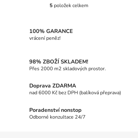
5
položek celkem
O
v
l
á
100% GARANCE
d
vrácení peněz!
a
c
í
98% ZBOŽÍ SKLADEM!
p
Přes 2000 m2 skladových prostor.
r
v
k
Doprava ZDARMA
y
nad 6000 Kč bez DPH (balíková přeprava)
v
ý
p
Poradenství nonstop
i
Odborné konzultace 24/7
s
u
Z