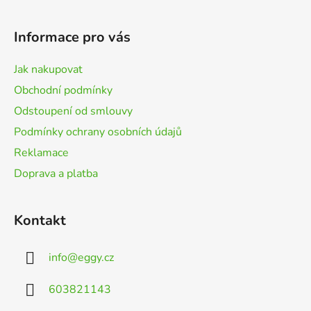
á
p
Informace pro vás
a
t
Jak nakupovat
í
Obchodní podmínky
Odstoupení od smlouvy
Podmínky ochrany osobních údajů
Reklamace
Doprava a platba
Kontakt
info
@
eggy.cz
603821143