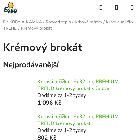
Přejít
Hledat
NÁKUP
na
KOŠÍK
obsah
Domů
/
KRBY A KAMNA
/
Rozvod tepla
/
Krbové mřížky
/
Krbové mřížky
TREND
/
Krémový brokát
Krémový brokát
Nejprodávanější
Krbová mřížka 16x32 cm, PREMIUM
TREND krémový brokát s žaluzií
Dodáme za 1-2 týdny
1 096 Kč
Krbová mřížka 16x32 cm, PREMIUM
TREND krémový brokát
Dodáme za 1-2 týdny
802 Kč