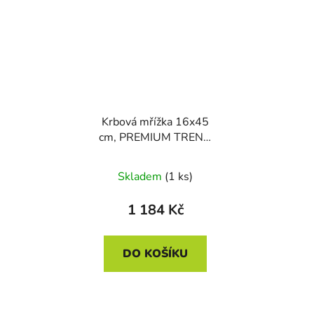
Krbová mřížka 16x45
cm, PREMIUM TREND
krémový brokát
Skladem
(1 ks)
1 184 Kč
DO KOŠÍKU