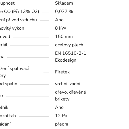
upnost
Skladem
e CO (Při 13% O2)
0,077 %
rní přívod vzduchu
Ano
ovitý výkon
8 kW
řovod
150 mm
riál
ocelový plech
EN 16510-2-1,
ma
Ekodesign
žení spalovací
Firetek
ory
d spalin
vrchní, zadní
dřevo, dřevěné
vo
brikety
lník
Ano
ozní tah
12 Pa
ládání
přední