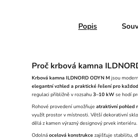
Popis
Souv
Proč krbová kamna
ILDNOR
Krbová kamna ILDNORD ODYN M
jsou moderní
elegantní vzhled a praktické řešení pro každo
regulaci přibližně v rozsahu
3–10 kW
se hodí pr
Rohové provedení umožňuje
atraktivní pohled 
využít prostor v místnosti. Větší dekorativní skl
dělá z kamen výrazný designový prvek interiéru.
Odolná
ocelová konstrukce
zajišťuje stabilitu,