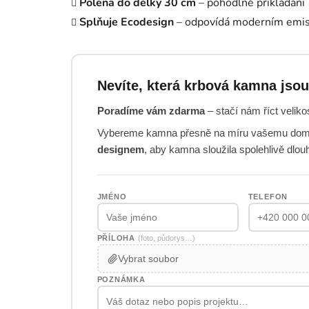
Polena do délky 30 cm
– pohodlné přikládání
Splňuje Ecodesign
– odpovídá moderním emi
Nevíte, která krbová kamna jsou
Poradíme vám zdarma
– stačí nám říct veliko
Vybereme kamna přesně na míru vašemu dom
designem
, aby kamna sloužila spolehlivě dlou
JMÉNO
TELEFON
PŘÍLOHA
(foto, půdorys…)
Vybrat soubor
POZNÁMKA