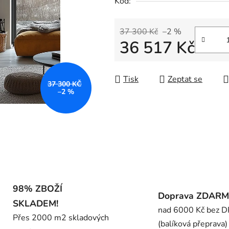
Kód:
0,0
z
5
37 300 Kč
–2 %
36 517 Kč
hvězdiček.
Měrná cena:
Tisk
Zeptat se
37 300 KČ
–2 %
98% ZBOŽÍ
Doprava ZDAR
SKLADEM!
nad 6000 Kč bez 
Přes 2000 m2 skladových
(balíková přeprava)