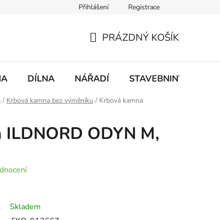
Přihlášení
Registrace
mace
Doprava a platba
PRÁZDNÝ KOŠÍK
NÁKUPNÍ
KOŠÍK
NA
DÍLNA
NÁŘADÍ
STAVEBNINY
DO
a
/
Krbová kamna bez výměníku
/
Krbová kamna
a ILDNORD ODYN M,
dnocení
Skladem