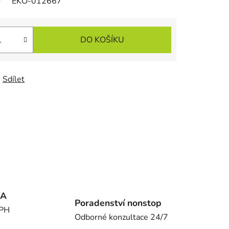
EKO-012667
DO KOŠÍKU
Sdílet
MA
Poradenství nonstop
DPH
Odborné konzultace 24/7