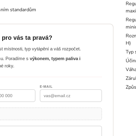
Regu
sním standardům
maxi
Regu
mini
Rozm
 pro vás ta pravá?
H)
st místnosti, typ vytápění a váš rozpočet.
Typ 
u. Poradíme s
výkonem, typem paliva i
Účin
hé roky.
Váh
Záru
Způs
E-MAIL