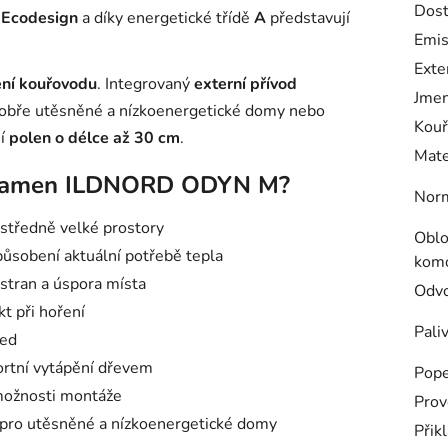
Dost
y
Ecodesign
a díky energetické třídě
A
představují
Emis
Exte
jení kouřovodu
. Integrovaný
externí přívod
Jmen
dobře utěsněné a nízkoenergetické domy nebo
Kou
ní
polen o délce až 30 cm
.
Mate
 kamen
ILDNORD ODYN M
?
Nor
středně velké prostory
Oblo
působení aktuální potřebě tepla
kom
stran a úspora místa
Odvo
kt při hoření
Pali
led
rtní vytápění dřevem
Pope
 možnosti montáže
Prov
pro utěsněné a nízkoenergetické domy
Přik