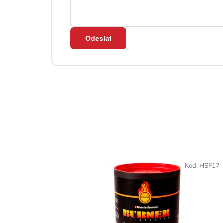
Odeslat
Kód:
HSF17-