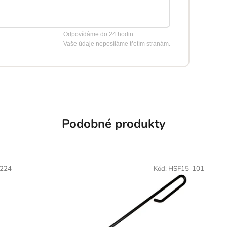
Odpovídáme do 24 hodin.
Vaše údaje neposíláme třetím stranám.
Podobné produkty
224
Kód:
HSF15-101