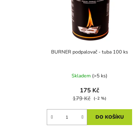
BURNER podpalovač - tuba 100 ks
Skladem
(>5 ks)
175 Kč
179 Kč
(–2 %)
DO KOŠÍKU