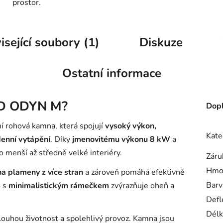
prostor.
isející soubory (1)
Diskuze
Ostatní informace
D ODYN M
?
Dopl
 rohová kamna, která spojují
vysoký výkon,
Kate
denní vytápění
. Díky
jmenovitému výkonu 8 kW
a
o menší až středně velké interiéry.
Záru
Hmo
na plameny z více stran
a zároveň pomáhá efektivně
Barv
o s
minimalistickým rámečkem
zvýrazňuje oheň a
Defl
Délk
 dlouhou životnost a spolehlivý provoz. Kamna jsou