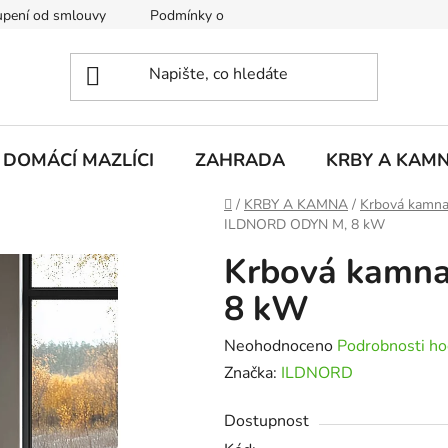
pení od smlouvy
Podmínky ochrany osobních údajů
Rekla
DOMÁCÍ MAZLÍCI
ZAHRADA
KRBY A KAM
Domů
/
KRBY A KAMNA
/
Krbová kamn
ILDNORD ODYN M, 8 kW
Krbová kamn
8 kW
Průměrné
Neohodnoceno
Podrobnosti ho
hodnocení
Značka:
ILDNORD
produktu
Dostupnost
je