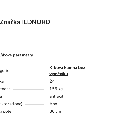
Značka
ILDNORD
ňkové parametry
Krbová kamna bez
gorie
výměníku
ka
24
tnost
155 kg
a
antracit
ektor (clona)
Ano
a polen
30 cm