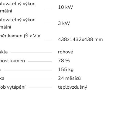
lovatelný výkon
10 kW
mální
lovatelný výkon
3 kW
mální
ěr kamen (Š x V x
438x1432x438 mm
skla
rohové
nost kamen
78 %
a
155 kg
ka
24 měsíců
ob vytápění
teplovzdušný