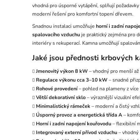
vhodná pro úsporné vytápění, splňují požadavk
moderní řešení pro komfortní topení dřevem.
Snadnou instalaci umožňuje
horní i zadní napo
spalovacího vzduchu
je praktický zejména pro 
interiéry s rekuperací. Kamna umožňují spalová
Jaké jsou přednosti krbových
Jmenovitý výkon 8 kW
– vhodný pro menší až 
Regulace výkonu cca 3–10 kW
– snadné přiz
Rohové provedení
– pohled na plameny z více 
Větší dekorativní sklo
– výraznější vizuální efe
Minimalistický rámeček
– moderní a čistý vzh
Úsporný provoz a energetická třída A
– komfo
Horní i zadní napojení kouřovodu
– flexibilní
Integrovaný externí přívod vzduchu
– vhodný 