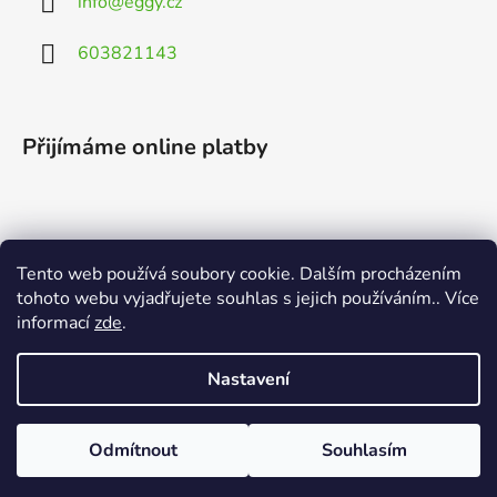
info
@
eggy.cz
603821143
Přijímáme online platby
Tento web používá soubory cookie. Dalším procházením
Vyhledávání
tohoto webu vyjadřujete souhlas s jejich používáním.. Více
informací
zde
.
HLEDAT
Nastavení
Odmítnout
Souhlasím
Vytvořil Shoptet
Copyright 2026
EGGY.cz
. Všechna práva vyhrazena.