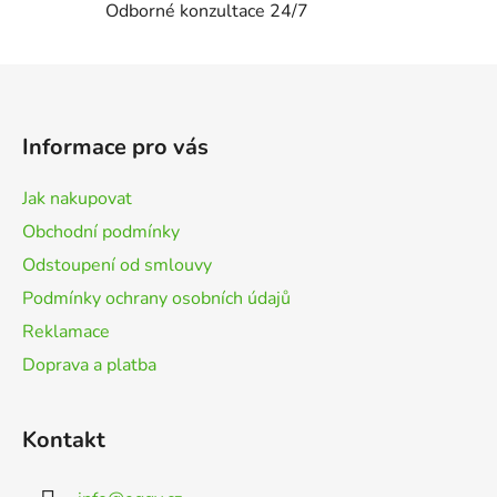
Odborné konzultace 24/7
Z
á
p
Informace pro vás
a
t
Jak nakupovat
í
Obchodní podmínky
Odstoupení od smlouvy
Podmínky ochrany osobních údajů
Reklamace
Doprava a platba
Kontakt