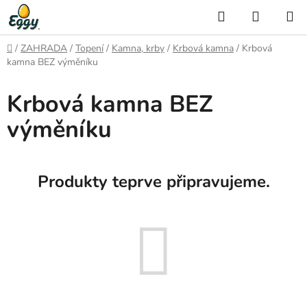
Přejít
Hledat
NÁKUP
na
KOŠÍK
obsah
Domů
/
ZAHRADA
/
Topení
/
Kamna, krby
/
Krbová kamna
/
Krbová
kamna BEZ výměníku
Krbová kamna BEZ
výměníku
Produkty teprve připravujeme.