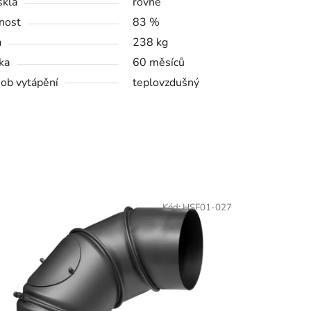
skla
rovné
nost
83 %
a
238 kg
ka
60 měsíců
ob vytápění
teplovzdušný
Kód:
HSF01-027