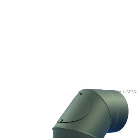
Kód:
HSF25-