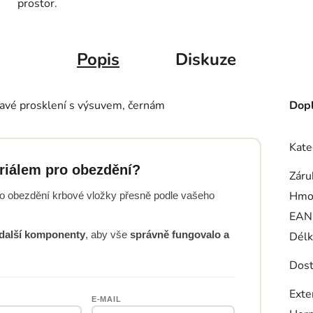
prostor.
Popis
Diskuze
avé prosklení s výsuvem, černám
Dopl
Kate
eriálem pro obezdění?
Záru
Hmo
o obezdění krbové vložky přesně podle vašeho
EAN
i další komponenty
, aby vše
správně fungovalo a
Délk
Dost
Exte
E-MAIL