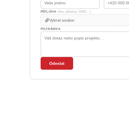
PŘÍLOHA
(foto, půdorys, DWG…)
Vybrat soubor
POZNÁMKA
Odeslat