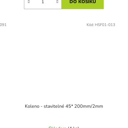
DO KOŠÍKU
091
Kód:
HSF01-013
Koleno - stavitelné 45* 200mm/2mm