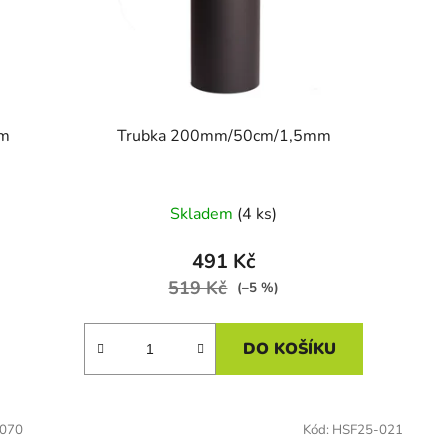
em
Trubka 200mm/50cm/1,5mm
Skladem
(4 ks)
491 Kč
519 Kč
(–5 %)
DO KOŠÍKU
070
Kód:
HSF25-021