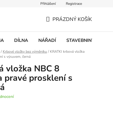
Přihlášení
Registrace
mace
Doprava a platba
PRÁZDNÝ KOŠÍK
NÁKUPNÍ
KOŠÍK
NA
DÍLNA
NÁŘADÍ
STAVEBNINY
DO
/
Krbové vložky bez výměníku
/
KRATKI krbová vložka
ní s výsuvem, černá
á vložka NBC 8
 pravé prosklení s
ná
dnocení