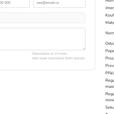
Horn
Jmen
Kou
Mate
Nor
Odvo
Pope
Odpovídáme do 24 hodin.
Pros
Vaše údaje neposíláme třetím stranám.
Prov
Přik
Regu
maxi
Regu
mini
Seku