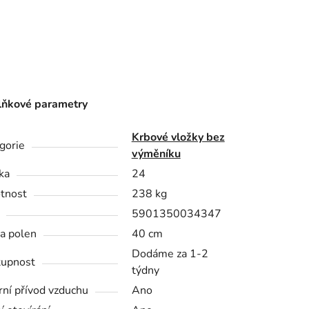
ňkové parametry
Krbové vložky bez
gorie
výměníku
ka
24
tnost
238 kg
5901350034347
a polen
40 cm
Dodáme za 1-2
upnost
týdny
rní přívod vzduchu
Ano