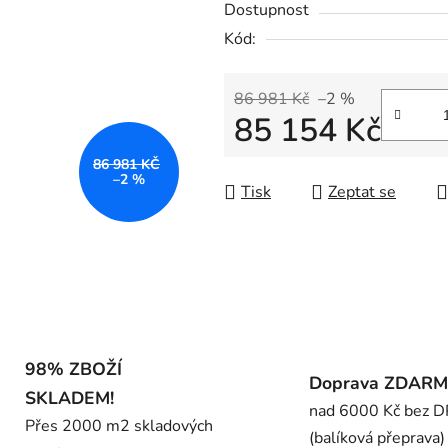
Dostupnost
je
Kód:
0,0
z
5
86 981 Kč
–2 %
85 154 Kč
hvězdiček.
Měrná cena:
86 981 KČ
–2 %
Tisk
Zeptat se
98% ZBOŽÍ
Doprava ZDAR
SKLADEM!
nad 6000 Kč bez 
Přes 2000 m2 skladových
(balíková přeprava)