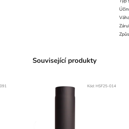
Typ 
Účin
Váh
Záru
Způs
Související produkty
091
Kód:
HSF25-014