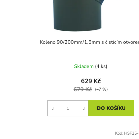
Koleno 90/200mm/1,5mm s čistícím otvor
Skladem
(4 ks)
629 Kč
679 Kč
(–7 %)
DO KOŠÍKU
Kód:
HSF25-