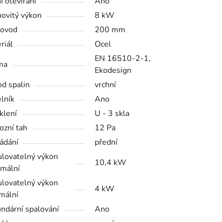
í otevírání
Ano
ovitý výkon
8 kW
řovod
200 mm
riál
Ocel
EN 16510-2-1,
ma
Ekodesign
d spalin
vrchní
lník
Ano
klení
U - 3 skla
ozní tah
12 Pa
ládání
přední
lovatelný výkon
10,4 kW
mální
lovatelný výkon
4 kW
mální
ndární spalování
Ano