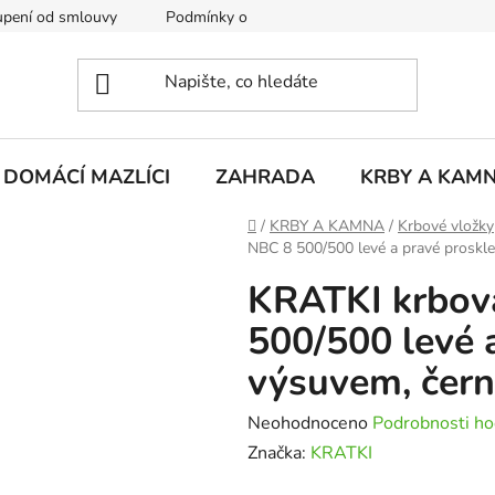
pení od smlouvy
Podmínky ochrany osobních údajů
Rekla
DOMÁCÍ MAZLÍCI
ZAHRADA
KRBY A KAM
Domů
/
KRBY A KAMNA
/
Krbové vložky
NBC 8 500/500 levé a pravé proskle
KRATKI krbov
500/500 levé a
výsuvem, čer
Průměrné
Neohodnoceno
Podrobnosti ho
hodnocení
Značka:
KRATKI
produktu