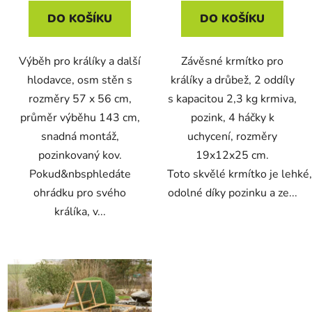
DO KOŠÍKU
DO KOŠÍKU
Výběh pro králíky a další
Závěsné krmítko pro
hlodavce, osm stěn s
králíky a drůbež, 2 oddíly
rozměry 57 x 56 cm,
s kapacitou 2,3 kg krmiva,
průměr výběhu 143 cm,
pozink, 4 háčky k
snadná montáž,
uchycení, rozměry
pozinkovaný kov.
19x12x25 cm.
Pokud&nbsphledáte
Toto skvělé krmítko je lehké,
ohrádku pro svého
odolné díky pozinku a ze...
králíka, v...