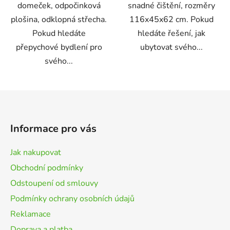
domeček, odpočinková
snadné čištění, rozměry
plošina, odklopná střecha.
116x45x62 cm. Pokud
Pokud hledáte
hledáte řešení, jak
přepychové bydlení pro
ubytovat svého...
svého...
Z
á
p
Informace pro vás
a
t
Jak nakupovat
í
Obchodní podmínky
Odstoupení od smlouvy
Podmínky ochrany osobních údajů
Reklamace
Doprava a platba