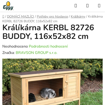
Přejít
Hledat
NÁKUP
na
KOŠÍK
obsah
Domů
/
DOMÁCÍ MAZLÍCI
/
Potřeby pro hlodavce
/
Králíkárny
/
Králíkárna
KERBL 82726 BUDDY, 116x52x82 cm
Králíkárna KERBL 82726
BUDDY, 116x52x82 cm
Průměrné
Neohodnoceno
Podrobnosti hodnocení
hodnocení
Značka:
BRAVSON GROUP s.r.o.
produktu
je
0,0
z
5
hvězdiček.