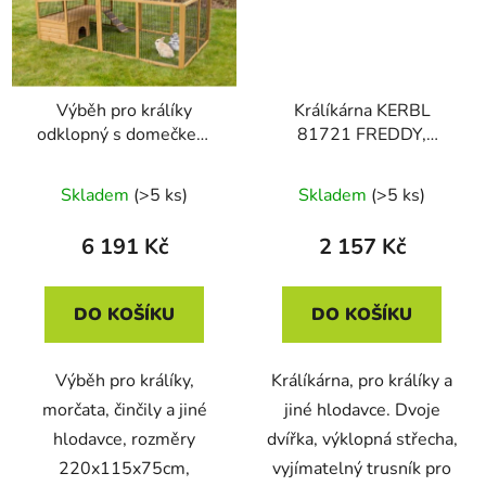
Výběh pro králíky
Králíkárna KERBL
odklopný s domečkem
81721 FREDDY,
KERBL 81708,
116x45x62 cm
220x115x75cm
Skladem
(>5 ks)
Skladem
(>5 ks)
6 191 Kč
2 157 Kč
DO KOŠÍKU
DO KOŠÍKU
Výběh pro králíky,
Králíkárna, pro králíky a
morčata, činčily a jiné
jiné hlodavce. Dvoje
hlodavce, rozměry
dvířka, výklopná střecha,
220x115x75cm,
vyjímatelný trusník pro