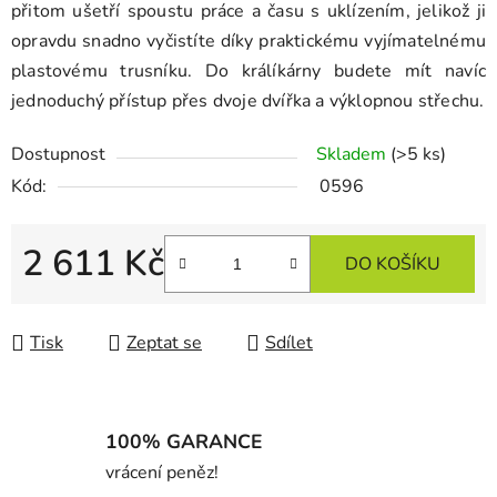
přitom ušetří spoustu práce a času s uklízením, jelikož ji
opravdu snadno vyčistíte díky praktickému vyjímatelnému
plastovému trusníku. Do králíkárny budete mít navíc
jednoduchý přístup přes dvoje dvířka a výklopnou střechu.
Dostupnost
Skladem
(>5 ks)
Kód:
0596
2 611 Kč
DO KOŠÍKU
Měrná cena:
Tisk
Zeptat se
Sdílet
100% GARANCE
vrácení peněz!