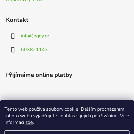
Kontakt
info
@
eggy.cz
603821143
Přijímáme online platby
Tento web používá soubory cookie. Dalším procházením
Vyhledávání
tohoto webu vyjadřujete souhlas s jejich používáním.. Více
informací
zde
.
HLEDAT