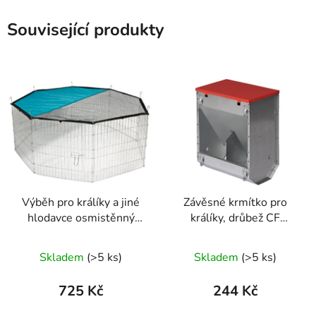
Související produkty
Výběh pro králíky a jiné
Závěsné krmítko pro
hlodavce osmistěnný
králíky, drůbež CF
KERBL 82708, 57x56
021.21 - kapacita 2,3
cm
kg, 2 oddíly
Skladem
(>5 ks)
Skladem
(>5 ks)
725 Kč
244 Kč