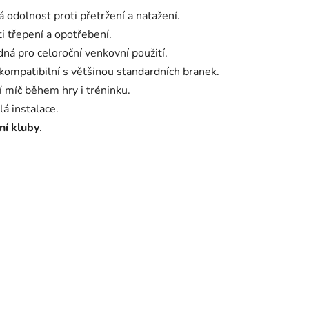
 odolnost proti přetržení a natažení.
ti třepení a opotřebení.
ná pro celoroční venkovní použití.
kompatibilní s většinou standardních branek.
í míč během hry i tréninku.
á instalace.
vní kluby
.