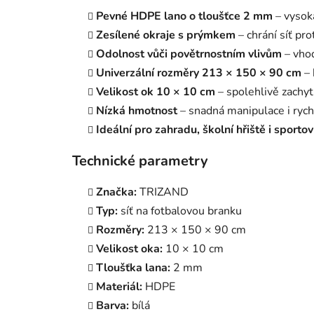
Pevné HDPE lano o tloušťce 2 mm
– vysoká
Zesílené okraje s prýmkem
– chrání síť pro
Odolnost vůči povětrnostním vlivům
– vhod
Univerzální rozměry 213 × 150 × 90 cm
– 
Velikost ok 10 × 10 cm
– spolehlivě zachyt
Nízká hmotnost
– snadná manipulace i rychl
Ideální pro zahradu, školní hřiště i sporto
Technické parametry
Značka:
TRIZAND
Typ:
síť na fotbalovou branku
Rozměry:
213 × 150 × 90 cm
Velikost oka:
10 × 10 cm
Tloušťka lana:
2 mm
Materiál:
HDPE
Barva:
bílá