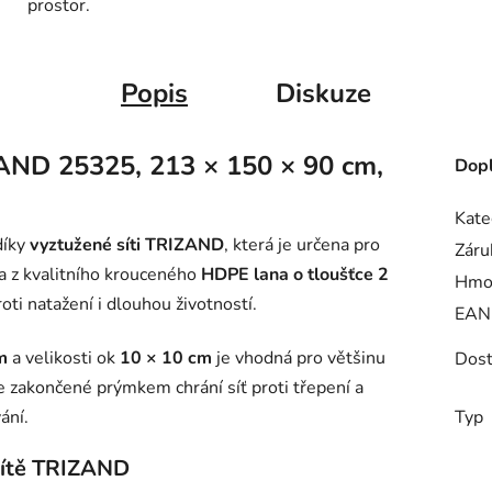
prostor.
Popis
Diskuze
ZAND 25325, 213 × 150 × 90 cm,
Dopl
Kate
díky
vyztužené síti TRIZAND
, která je určena pro
Záru
na z kvalitního krouceného
HDPE lana o tloušťce 2
Hmo
oti natažení i dlouhou životností.
EAN
m
a velikosti ok
10 × 10 cm
je vhodná pro většinu
Dost
e zakončené prýmkem chrání síť proti třepení a
ání.
Typ
sítě TRIZAND