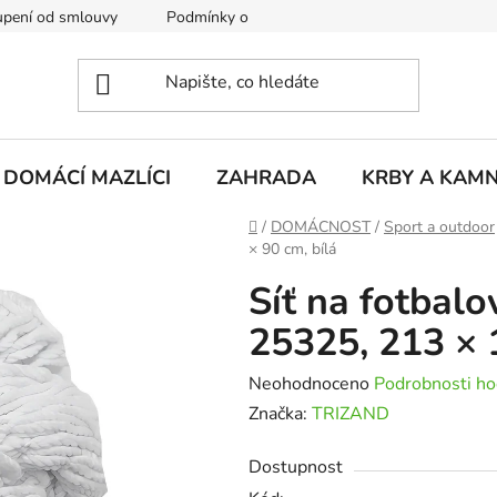
pení od smlouvy
Podmínky ochrany osobních údajů
Rekla
DOMÁCÍ MAZLÍCI
ZAHRADA
KRBY A KAM
Domů
/
DOMÁCNOST
/
Sport a outdoor
× 90 cm, bílá
Síť na fotba
25325, 213 × 
Průměrné
Neohodnoceno
Podrobnosti ho
hodnocení
Značka:
TRIZAND
produktu
Dostupnost
je