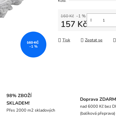
Kód:
0,0
z
5
160 Kč
–1 %
157 Kč
hvězdiček.
Měrná cena:
Tisk
Zeptat se
160 KČ
–1 %
98% ZBOŽÍ
Doprava ZDAR
SKLADEM!
nad 6000 Kč bez 
Přes 2000 m2 skladových
(balíková přeprava)