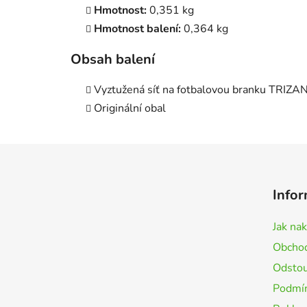
Hmotnost:
0,351 kg
Hmotnost balení:
0,364 kg
Obsah balení
Vyztužená síť na fotbalovou branku TRIZA
Originální obal
Z
á
Infor
p
a
Jak na
t
Obchod
í
Odstou
Podmín