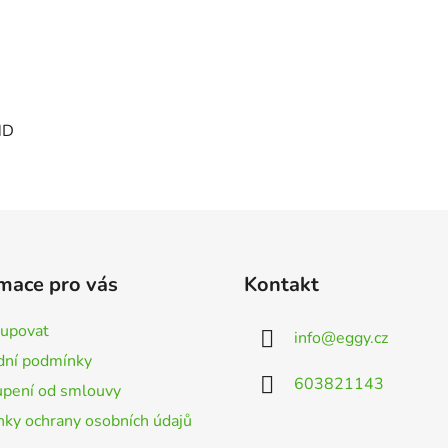
ND
mace pro vás
Kontakt
kupovat
info
@
eggy.cz
ní podmínky
603821143
pení od smlouvy
ky ochrany osobních údajů