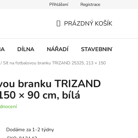
Přihlášení
Registrace
mace
Doprava a platba
PRÁZDNÝ KOŠÍK
NÁKUPNÍ
KOŠÍK
NA
DÍLNA
NÁŘADÍ
STAVEBNINY
DO
/
Síť na fotbalovou branku TRIZAND 25325, 213 × 150
lovou branku TRIZAND
150 × 90 cm, bílá
dnocení
Dodáme za 1-2 týdny