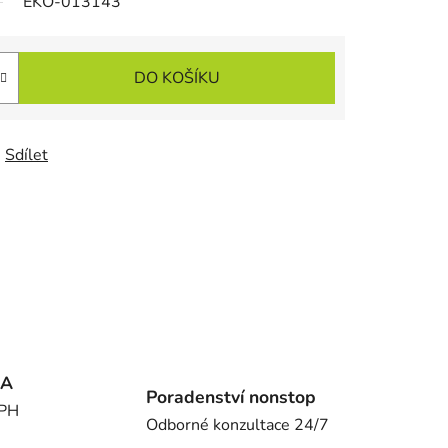
EKO-013143
DO KOŠÍKU
Sdílet
MA
Poradenství nonstop
DPH
Odborné konzultace 24/7