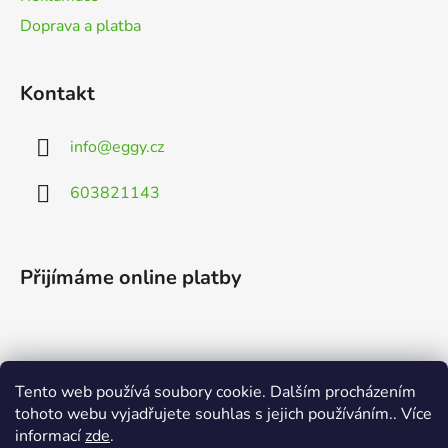
Doprava a platba
Kontakt
info
@
eggy.cz
603821143
Přijímáme online platby
Tento web používá soubory cookie. Dalším procházením
Vyhledávání
tohoto webu vyjadřujete souhlas s jejich používáním.. Více
informací
zde
.