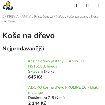
Přejít
Hledat
NÁKUP
na
KOŠÍK
obsah
Domů
/
KRBY A KAMNA
/
Příslušenství
/
Nářádí, koše, paravany
/
Koše
na dřevo
Koše na dřevo
Nejprodávanější
Koš na dřevo plstěný FLAMINGO
HS15108, hnědý
Skladem
(>5 ks)
645 Kč
ADURO koš na dřevo PROLINE 10 - khaki
melange
Dodáme za 7-8 týdnů
2 144 Kč