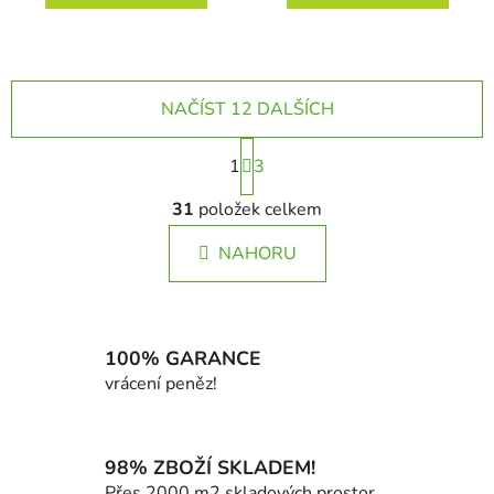
NAČÍST 12 DALŠÍCH
S
1
t
3
r
O
á
31
položek celkem
v
n
l
k
NAHORU
á
o
d
v
a
á
c
n
í
100% GARANCE
í
p
vrácení peněz!
r
v
k
98% ZBOŽÍ SKLADEM!
y
Přes 2000 m2 skladových prostor.