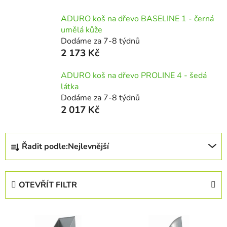
ADURO koš na dřevo BASELINE 1 - černá
umělá kůže
Dodáme za 7-8 týdnů
2 173 Kč
ADURO koš na dřevo PROLINE 4 - šedá
látka
Dodáme za 7-8 týdnů
2 017 Kč
Ř
Řadit podle:
Nejlevnější
a
z
e
OTEVŘÍT FILTR
n
í
V
p