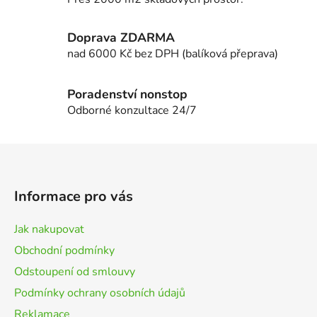
v
ý
Doprava ZDARMA
p
i
nad 6000 Kč bez DPH (balíková přeprava)
s
u
Poradenství nonstop
Odborné konzultace 24/7
Z
á
p
Informace pro vás
a
t
Jak nakupovat
í
Obchodní podmínky
Odstoupení od smlouvy
Podmínky ochrany osobních údajů
Reklamace