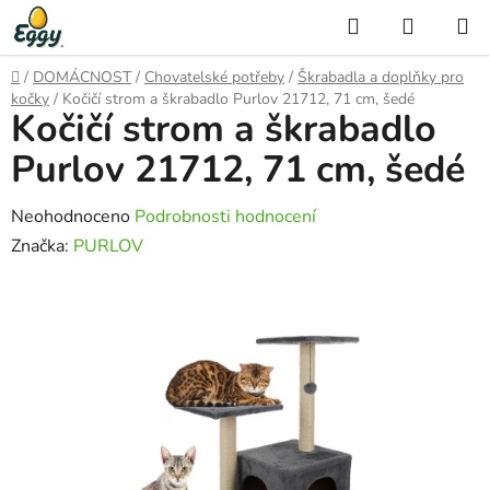
Přejít
Hledat
NÁKUP
na
KOŠÍK
obsah
Domů
/
DOMÁCNOST
/
Chovatelské potřeby
/
Škrabadla a doplňky pro
kočky
/
Kočičí strom a škrabadlo Purlov 21712, 71 cm, šedé
Kočičí strom a škrabadlo
Purlov 21712, 71 cm, šedé
Průměrné
Neohodnoceno
Podrobnosti hodnocení
hodnocení
Značka:
PURLOV
produktu
je
0,0
z
5
hvězdiček.