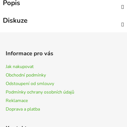
Popis
Diskuze
Z
á
p
Informace pro vás
a
t
Jak nakupovat
í
Obchodní podmínky
Odstoupení od smlouvy
Podmínky ochrany osobních údajů
Reklamace
Doprava a platba